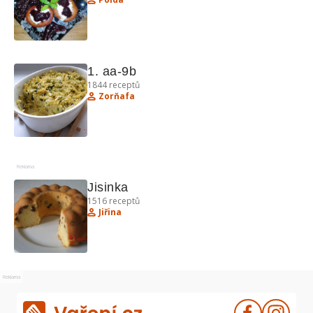
1. aa-9b
1844
receptů
Zorňafa
Reklama
Jisinka
1516
receptů
Jiřina
Reklama