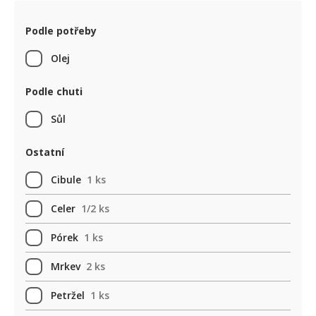
Podle potřeby
Olej
Podle chuti
Sůl
Ostatní
Cibule
1 ks
Celer
1/2 ks
Pórek
1 ks
Mrkev
2 ks
Petržel
1 ks