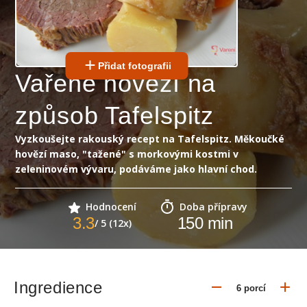
Přidat fotografii
Vařené hovězí na
způsob Tafelspitz
Vyzkoušejte rakouský recept na Tafelspitz. Měkoučké
hovězí maso, "tažené" s morkovými kostmi v
zeleninovém vývaru, podáváme jako hlavní chod.
Hodnocení
Doba přípravy
3.3
150
min
/ 5 (12x)
Ingredience