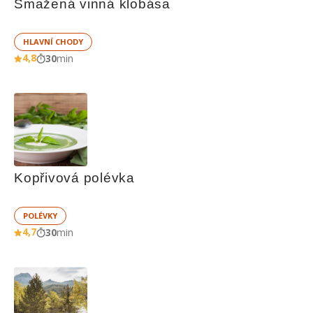
Smažená vinná klobása
HLAVNÍ CHODY
4,8
30
min
Kopřivová polévka
POLÉVKY
4,7
30
min