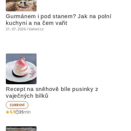
Gurmánem i pod stanem? Jak na polní 
kuchyni a na čem vařit
21. 07. 2026 / Vaření.cz
Recept na sněhově bíle pusinky z 
vaječných bílků
CUKROVÍ
4,9
35
min