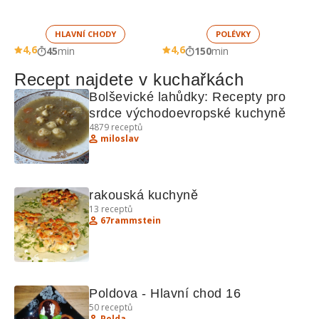
HLAVNÍ CHODY
POLÉVKY
4,6
4,6
45
min
150
min
Recept najdete v kuchařkách
Bolševické lahůdky: Recepty pro 
srdce východoevropské kuchyně
4879
receptů
miloslav
rakouská kuchyně
13
receptů
67rammstein
Poldova - Hlavní chod 16
50
receptů
Polda