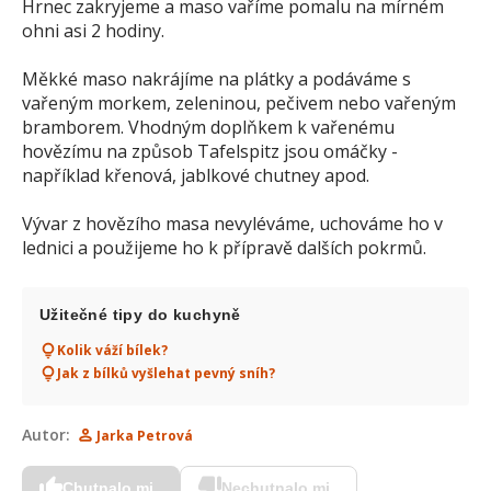
Hrnec zakryjeme a maso vaříme pomalu na mírném
ohni asi 2 hodiny.
Měkké maso nakrájíme na plátky a podáváme s
vařeným morkem, zeleninou, pečivem nebo vařeným
bramborem. Vhodným doplňkem k vařenému
hovězímu na způsob Tafelspitz jsou omáčky -
například křenová, jablkové chutney apod.
Vývar z hovězího masa nevyléváme, uchováme ho v
lednici a použijeme ho k přípravě dalších pokrmů.
Užitečné tipy do kuchyně
Kolik váží bílek?
Jak z bílků vyšlehat pevný sníh?
Autor:
Jarka Petrová
Chutnalo mi
Nechutnalo mi