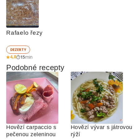
Rafaelo řezy
DEZERTY
4,8
15
min
Podobné recepty
Hovězí carpaccio s 
Hovězí vývar s játrovou 
pečenou zeleninou
rýží