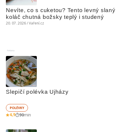
Nevíte, co s cuketou? Tento levný slaný 
koláč chutná božsky teplý i studený
20. 07. 2026 / Vaření.cz
Reklama
Slepičí polévka Ujházy
POLÉVKY
4,9
90
min