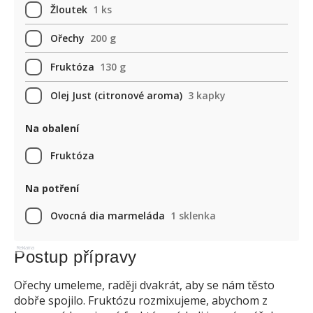
Žloutek
1 ks
Ořechy
200 g
Fruktóza
130 g
Olej Just (citronové aroma)
3 kapky
Na obalení
Fruktóza
Na potření
Ovocná dia marmeláda
1 sklenka
Reklama
Postup přípravy
Ořechy umeleme, raději dvakrát, aby se nám těsto
dobře spojilo. Fruktózu rozmixujeme, abychom z