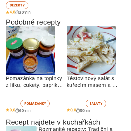
DEZERTY
4,8
30
min
Podobné recepty
Pomazánka na topinky 
Těstovinový salát s 
z lilku, cukety, paprik, 
kuřecím masem a 
sušených rajčat a 
zeleninou 
žampionů
POMAZÁNKY
SALÁTY
0,0
0,0
60
min
30
min
Recept najdete v kuchařkách
"Rozmanité recepty: Tradiční a 