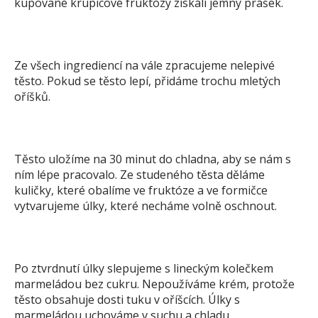
kupované krupicové fruktózy získali jemný prášek.
Ze všech ingrediencí na vále zpracujeme nelepivé
těsto. Pokud se těsto lepí, přidáme trochu mletých
oříšků.
Těsto uložíme na 30 minut do chladna, aby se nám s
ním lépe pracovalo. Ze studeného těsta děláme
kuličky, které obalíme ve fruktóze a ve formičce
vytvarujeme úlky, které necháme volně oschnout.
Po ztvrdnutí úlky slepujeme s lineckým kolečkem
marmeládou bez cukru. Nepoužíváme krém, protože
těsto obsahuje dosti tuku v oříšcích. Úlky s
marmeládou uchováme v suchu a chladu.