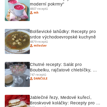
moderní pokrmy"
4807
receptů
mh
Bolševické lahůdky: Recepty pro 
srdce východoevropské kuchyně
4879
receptů
miloslav
Chutné recepty: Salát pro 
Boubelku, rajčatové chlebíčky, 
747
receptů
perníčky, chlebový dort, Eskymo 
DANČULE
řezy.
Jablečné řezy, Medové kuřecí, 
Broskvové koláčky: Recepty pro 