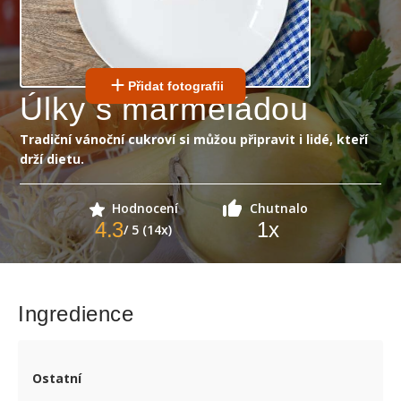
Přidat fotografii
Úlky s marmeládou
Tradiční vánoční cukroví si můžou připravit i lidé, kteří
drží dietu.
Hodnocení
Chutnalo
4.3
1
x
/ 5 (14x)
Ingredience
Ostatní