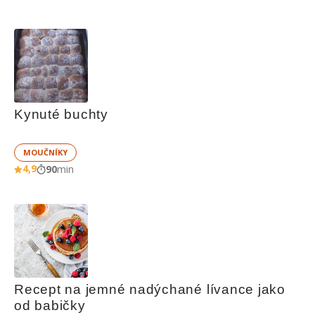
Kynuté buchty
MOUČNÍKY
4,9
90
min
Recept na jemné nadýchané lívance jako 
od babičky