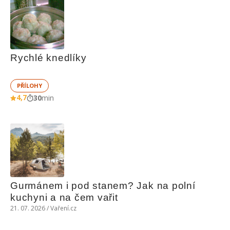
Rychlé knedlíky
PŘÍLOHY
4,7
30
min
Gurmánem i pod stanem? Jak na polní 
kuchyni a na čem vařit
21. 07. 2026 / Vaření.cz