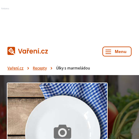
Reklama
Vaření.cz
Recepty
Úlky s marmeládou