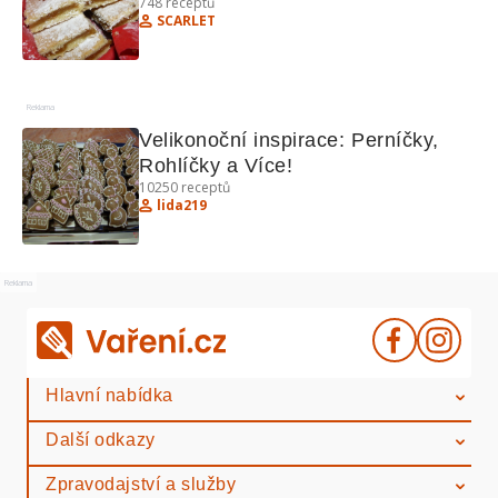
748
receptů
sladké i slané chvíle
SCARLET
Reklama
Velikonoční inspirace: Perníčky, 
Rohlíčky a Více!
10250
receptů
lida219
Reklama
Hlavní nabídka
Další odkazy
Zpravodajství a služby