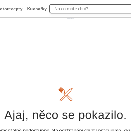
Na co máte chuť?
otorecepty
Kuchařky
Reklama
Ajaj, něco se pokazilo.
mentálně nedostupné. Na odstranění chyby pracujeme. Zkuste