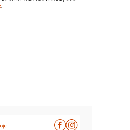
z
.
oje