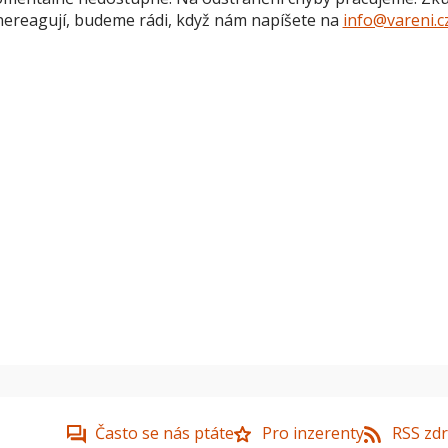
nereagují, budeme rádi, když nám napíšete na
info@vareni.c
Často se nás ptáte
Pro inzerenty
RSS zdr