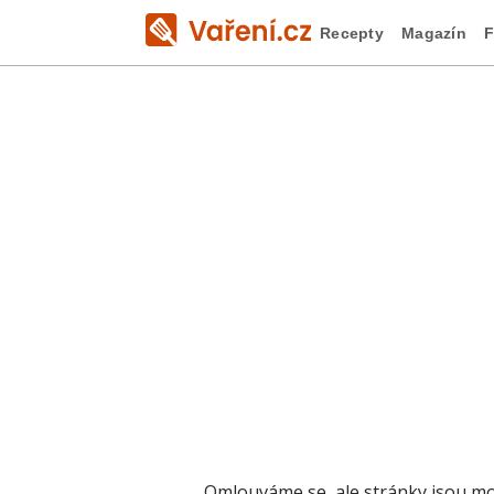
Recepty
Magazín
F
Omlouváme se, ale stránky jsou mo