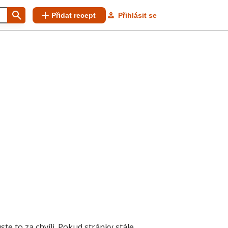
Přidat recept
Přihlásit se
 to za chvíli. Pokud stránky stále