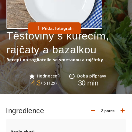
Přidat fotografii
Těstoviny s kuřecím,
rajčaty a bazalkou
Recept na tagliatelle se smetanou a rajčátky.
Hodnocení
Doba přípravy
4.3
30
min
/ 5 (12x)
Ingredience
Podle chuti