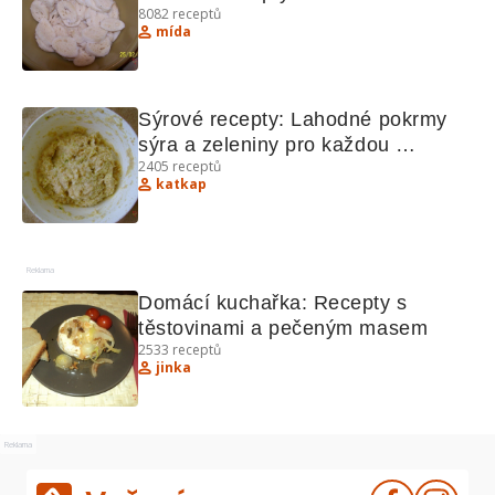
8082
receptů
mída
Sýrové recepty: Lahodné pokrmy 
sýra a zeleniny pro každou 
2405
receptů
příležitost
katkap
Reklama
Domácí kuchařka: Recepty s 
těstovinami a pečeným masem
2533
receptů
jinka
Reklama