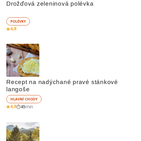
Drožďová zeleninová polévka
POLÉVKY
4,8
Recept na nadýchané pravé stánkové 
langoše
HLAVNÍ CHODY
4,8
45
min