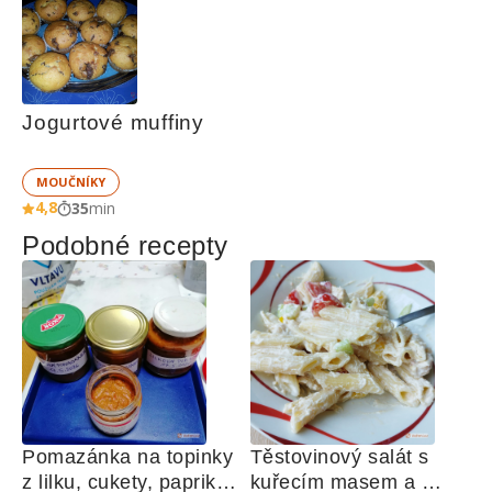
Jogurtové muffiny
MOUČNÍKY
4,8
35
min
Podobné recepty
Pomazánka na topinky 
Těstovinový salát s 
z lilku, cukety, paprik, 
kuřecím masem a 