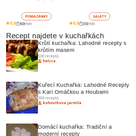
sušených rajčat a 
zeleninou 
žampionů
POMAZÁNKY
SALÁTY
0,0
0,0
60
min
30
min
Recept najdete v kuchařkách
Krůtí kuchařka: Lahodné recepty s 
krůtím masem
500
receptů
helcca
Kuřecí Kuchařka: Lahodné Recepty 
s Kari Omáčkou a Houbami
389
receptů
kohoutkova.jarmila
Domácí kuchařka: Tradiční a 
moderní recepty