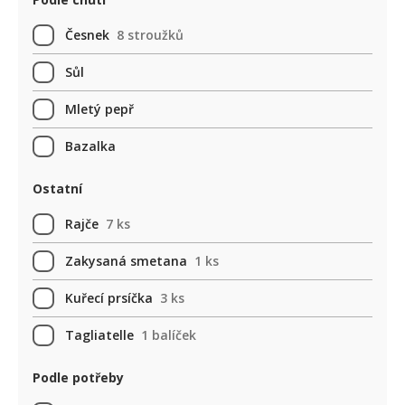
Česnek
8 stroužků
Sůl
Mletý pepř
Bazalka
Ostatní
Rajče
7 ks
Zakysaná smetana
1 ks
Kuřecí prsíčka
3 ks
Tagliatelle
1 balíček
Podle potřeby