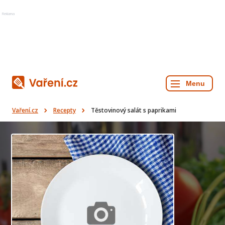
Reklama
Vaření.cz
Recepty
Těstovinový salát s paprikami