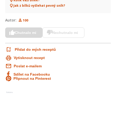
Kolik váží bílek?
Jak z bílků vyšlehat pevný sníh?
Autor:
100
Chutnalo mi
Nechutnalo mi
Přidat do mých receptů
Vytisknout recept
Poslat e-mailem
Sdílet na Facebooku
Připnout na Pinterest
Reklama