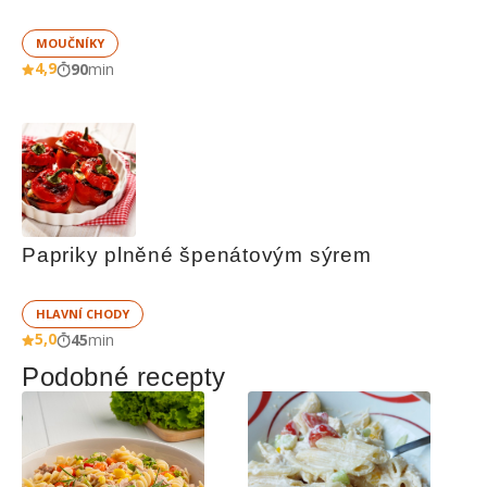
MOUČNÍKY
4,9
90
min
Papriky plněné špenátovým sýrem
HLAVNÍ CHODY
5,0
45
min
Podobné recepty