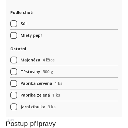
Podle chuti
Sůl
Mletý pepř
Ostatní
Majonéza
4 lžíce
Těstoviny
500 g
Paprika červená
1 ks
Paprika zelená
1 ks
Jarní cibulka
3 ks
Reklama
Postup přípravy