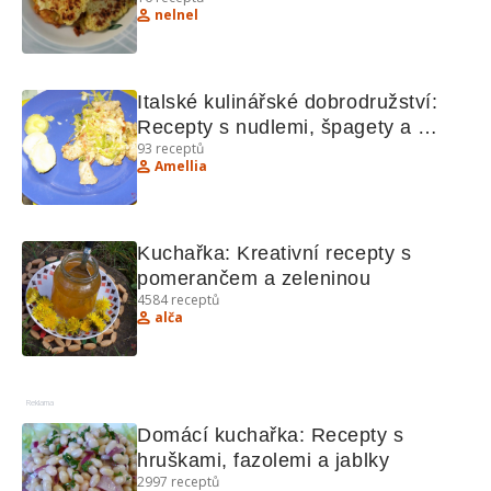
nelnel
Italské kulinářské dobrodružství: 
Recepty s nudlemi, špagety a 
93
receptů
kuřecím.
Amellia
Kuchařka: Kreativní recepty s 
pomerančem a zeleninou
4584
receptů
alča
Reklama
Domácí kuchařka: Recepty s 
hruškami, fazolemi a jablky
2997
receptů