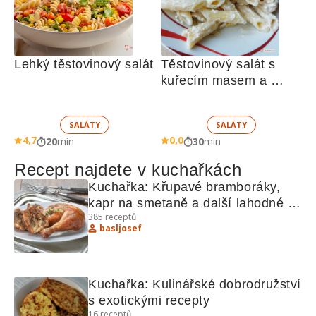
Lehký těstovinový salát
Těstovinový salát s 
kuřecím masem a 
zeleninou 
SALÁTY
SALÁTY
4,7
0,0
20
min
30
min
Recept najdete v kuchařkách
Kuchařka: Křupavé bramboráky, 
kapr na smetaně a další lahodné 
385
receptů
recepty
basljosef
Kuchařka: Kulinářské dobrodružství 
s exotickými recepty
16
receptů