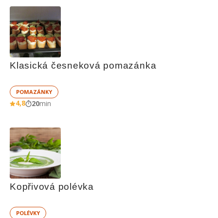
Klasická česneková pomazánka
POMAZÁNKY
4,8
20
min
Kopřivová polévka
POLÉVKY