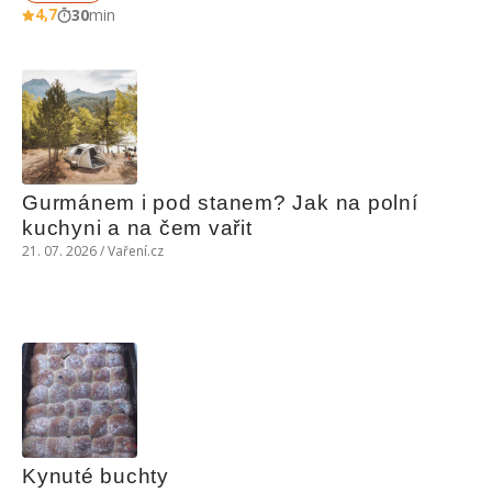
4,7
30
min
Gurmánem i pod stanem? Jak na polní 
kuchyni a na čem vařit
21. 07. 2026 / Vaření.cz
Kynuté buchty