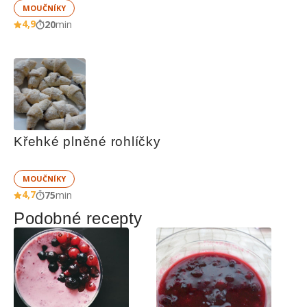
MOUČNÍKY
4,9
20
min
Křehké plněné rohlíčky
MOUČNÍKY
4,7
75
min
Podobné recepty