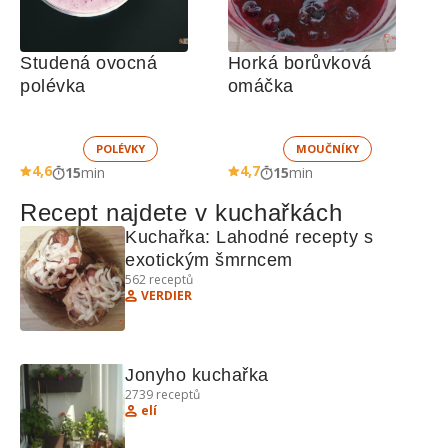
Studená ovocná 
Horká borůvková 
polévka
omáčka
POLÉVKY
MOUČNÍKY
4,6
4,7
15
min
15
min
Recept najdete v kuchařkách
Kuchařka: Lahodné recepty s 
exotickým šmrncem
562
receptů
VERDIER
Jonyho kuchařka
2739
receptů
elí