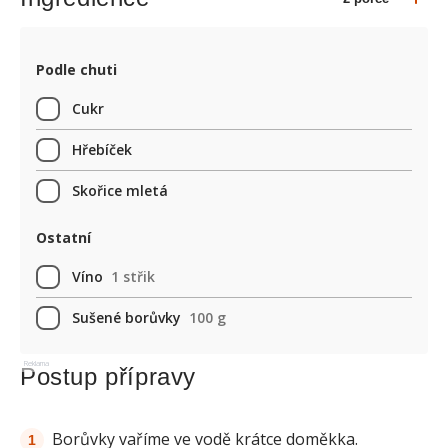
Podle chuti
Cukr
Hřebíček
Skořice mletá
Ostatní
Víno
1 střik
Sušené borůvky
100 g
Reklama
Postup přípravy
Borůvky vaříme ve vodě krátce doměkka.