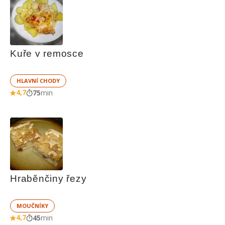
Kuře v remosce
HLAVNÍ CHODY
4,7
75
min
Hraběnčiny řezy
MOUČNÍKY
4,7
45
min