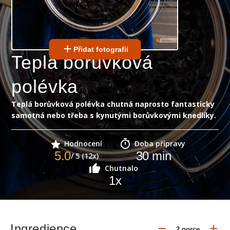
Přidat fotografii
Teplá borůvková
polévka
Teplá borůvková polévka chutná naprosto fantasticky
samotná nebo třeba s kynutými borůvkovými knedlíky.
Hodnocení
Doba přípravy
5.0
30
min
/ 5 (12x)
Chutnalo
1
x
Ingredience