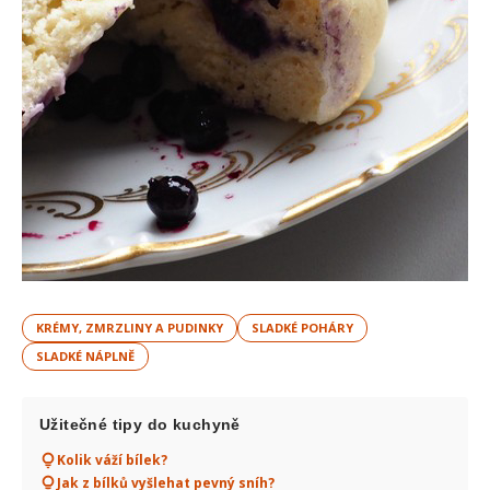
KRÉMY, ZMRZLINY A PUDINKY
SLADKÉ POHÁRY
SLADKÉ NÁPLNĚ
Užitečné tipy do kuchyně
Kolik váží bílek?
Jak z bílků vyšlehat pevný sníh?