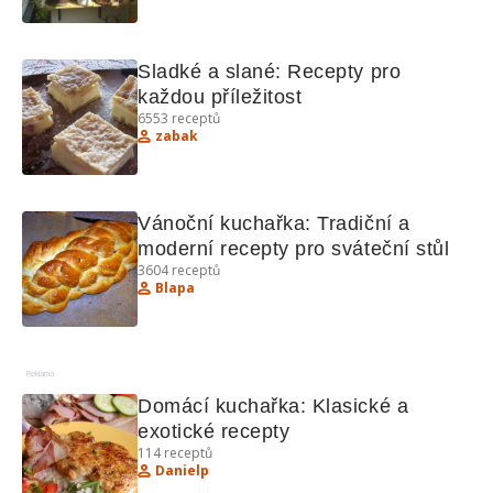
Sladké a slané: Recepty pro 
každou příležitost
6553
receptů
zabak
Vánoční kuchařka: Tradiční a 
moderní recepty pro sváteční stůl
3604
receptů
Blapa
Reklama
Domácí kuchařka: Klasické a 
exotické recepty
114
receptů
Danielp