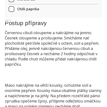
Chilli paprika
Reklama
Postup přípravy
Červenou cibuli oloupeme a nakrájíme na jemno.
Česnek oloupeme a prolisujeme. Smícháme nať
plocholisté petržele společně s octem, solí a pepřem.
Přidáme olej, jemně nakrájenou červenou cibuli a
prolisovaný česnek a necháme 2 hodiny odpočívat v
chladu. Podle chuti můžeme přidat nakrájenou chilli
papričku.
Maso nakrájíme na větší kousky, ochutíme solí a
ovoníme pepřem. Kousky masa obalíme plátky slaniny
a napíchneme je na jehly. Na předem rozehřáté pánvi
zprudka opečeme špízy, přilijeme odleželou omáčkou
a maso na volném plamenu necháme dojít.