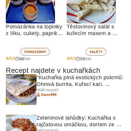
Pomazánka na topinky 
Těstovinový salát s 
z lilku, cukety, paprik, 
kuřecím masem a 
sušených rajčat a 
zeleninou 
žampionů
POMAZÁNKY
SALÁTY
0,0
0,0
60
min
30
min
Recept najdete v kuchařkách
"Kuchařka plná exotických pokrmů: 
Ohnivá burrita, Kuřecí kari, 
9640
receptů
Hradečtí votroci"
hans999
Zeleninové lahůdky: Kuchařka s 
rajčatovou omáčkou, dortem ze 
3403
receptů