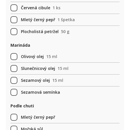
Červená cibule
1 ks
Mletý černý pepř
1 špetka
Plocholistá petržel
50 g
Marináda
Olivový olej
15 ml
Slunečnicový olej
15 ml
Sezamový olej
15 ml
Sezamová semínka
Podle chuti
Mletý černý pepř
Mořská sůl