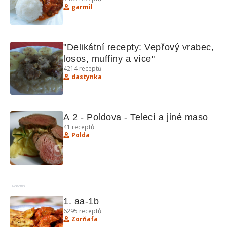
smetany a dalšími recepty
garmil
"Delikátní recepty: Vepřový vrabec, 
losos, muffiny a více"
4214
receptů
dastynka
A 2 - Poldova - Telecí a jiné maso
41
receptů
Polda
Reklama
1. aa-1b
6295
receptů
Zorňafa