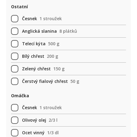
Ostatní
Česnek
1 stroužek
Anglická slanina
8 plátků
Telecí kýta
500 g
Bílý chřest
200 g
Zelený chřest
150 g
Čerstvý fialový chřest
50 g
Omáčka
Česnek
1 stroužek
Olivový olej
2/3 l
Ocet vinný
1/3 dl