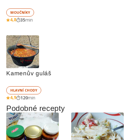
MOUČNÍKY
4,8
35
min
Kamenův guláš
HLAVNÍ CHODY
4,9
120
min
Podobné recepty