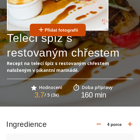
Přidat fotografii
Telecí špíz s
restovaným chřestem
Recept na telecí špíz s restovaným chřestem
naloženým v pikantní marinádě.
Hodnocení
Doba přípravy
3.7
160
min
/ 5 (3x)
Ingredience