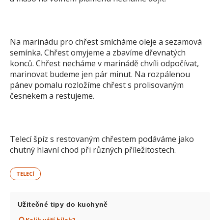
Na marinádu pro chřest smícháme oleje a sezamová
semínka. Chřest omyjeme a zbavíme dřevnatých
konců. Chřest necháme v marinádě chvíli odpočívat,
marinovat budeme jen pár minut. Na rozpálenou
pánev pomalu rozložíme chřest s prolisovaným
česnekem a restujeme.
Telecí špíz s restovaným chřestem podáváme jako
chutný hlavní chod při různých příležitostech.
TELECÍ
Užitečné tipy do kuchyně