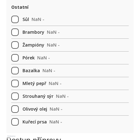
Ostatní
Sůl
NaN -
Brambory
NaN -
Žampióny
NaN -
Pórek
NaN -
Bazalka
NaN -
Mletý pepř
NaN -
Strouhaný sýr
NaN -
Olivový olej
NaN -
Kuřecí prsa
NaN -
Reklama