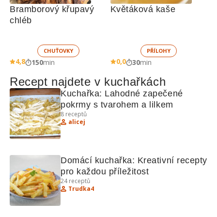
Bramborový křupavý 
Květáková kaše
chléb
CHUŤOVKY
PŘÍLOHY
4,8
0,0
150
min
30
min
Recept najdete v kuchařkách
Kuchařka: Lahodné zapečené 
pokrmy s tvarohem a lilkem
8
receptů
alicej
Domácí kuchařka: Kreativní recepty 
pro každou příležitost
24
receptů
Trudka4