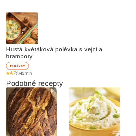
Hustá květáková polévka s vejci a 
brambory
POLÉVKY
4,7
45
min
Podobné recepty