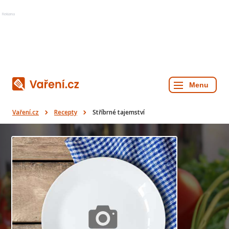
Reklama
Vaření.cz
Recepty
Stříbrné tajemství