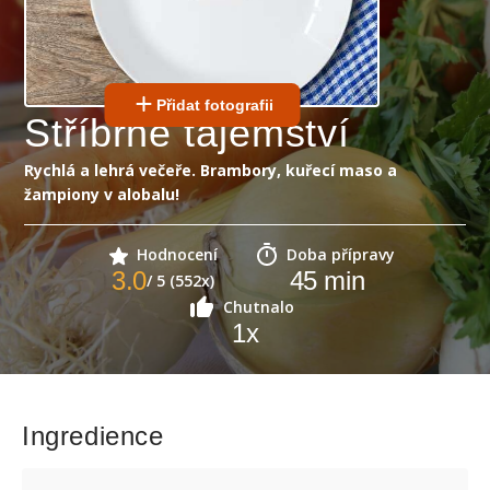
Přidat fotografii
Stříbrné tajemství
Rychlá a lehrá večeře. Brambory, kuřecí maso a
žampiony v alobalu!
Hodnocení
Doba přípravy
3.0
45
min
/ 5 (552x)
Chutnalo
1
x
Ingredience