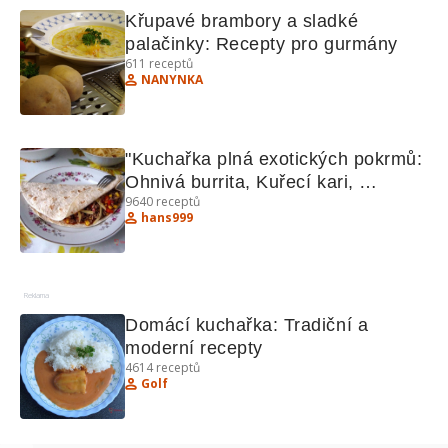
Křupavé brambory a sladké 
palačinky: Recepty pro gurmány
611
receptů
NANYNKA
"Kuchařka plná exotických pokrmů: 
Ohnivá burrita, Kuřecí kari, 
9640
receptů
Hradečtí votroci"
hans999
Reklama
Domácí kuchařka: Tradiční a 
moderní recepty
4614
receptů
Golf