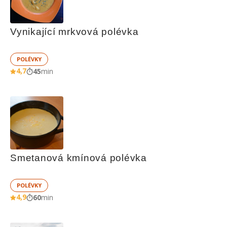
Vynikající mrkvová polévka
POLÉVKY
4,7
45
min
Smetanová kmínová polévka
POLÉVKY
4,9
60
min