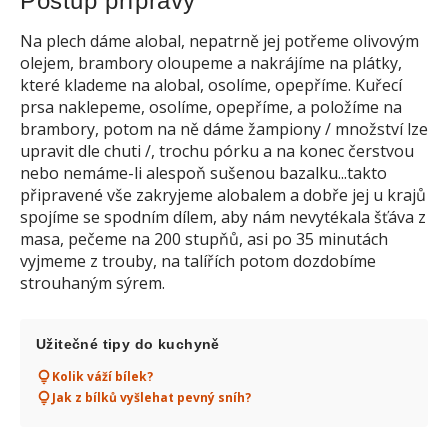
Postup přípravy
Na plech dáme alobal, nepatrně jej potřeme olivovým
olejem, brambory oloupeme a nakrájíme na plátky,
které klademe na alobal, osolíme, opepříme. Kuřecí
prsa naklepeme, osolíme, opepříme, a položíme na
brambory, potom na ně dáme žampiony / množství lze
upravit dle chuti /, trochu pórku a na konec čerstvou
nebo nemáme-li alespoň sušenou bazalku...takto
připravené vše zakryjeme alobalem a dobře jej u krajů
spojíme se spodním dílem, aby nám nevytékala šťáva z
masa, pečeme na 200 stupňů, asi po 35 minutách
vyjmeme z trouby, na talířích potom dozdobíme
strouhaným sýrem.
Užitečné tipy do kuchyně
Kolik váží bílek?
Jak z bílků vyšlehat pevný sníh?