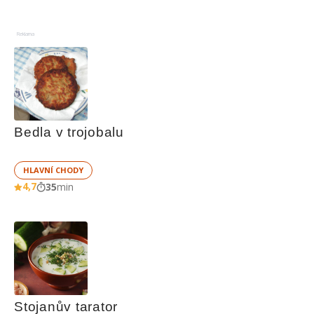
Reklama
Bedla v trojobalu
HLAVNÍ CHODY
4,7
35
min
Stojanův tarator