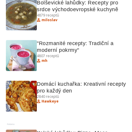
Bolševické lahůdky: Recepty pro 
srdce východoevropské kuchyně
4879
receptů
miloslav
"Rozmanité recepty: Tradiční a 
moderní pokrmy"
4807
receptů
mh
Domácí kuchařka: Kreativní recepty 
pro každý den
2840
receptů
Hawkeye
Reklama