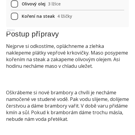
Olivový olej
3 lžíce
Koření na steak
4 lžičky
Reklama
Postup přípravy
Nejprve si odkostíme, opláchneme a zlehka
naklepeme plátky vepřové krkovičky. Maso posypeme
kořením na steak a zakapeme olivovým olejem. Asi
hodinu necháme maso v chladu uležet.
Oškrábeme si nové brambory a chvíli je necháme
namočené ve studené vodě. Pak vodu slijeme, dolijeme
čerstvou a dáme brambory vařit. V době varu přidáme
kmín a sůl. Pokud k bramborám dáme trochu másla,
nebude nám voda přetékat.