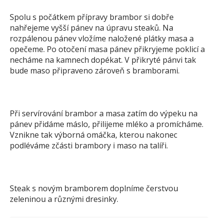
Spolu s počátkem přípravy brambor si dobře
nahřejeme vyšší pánev na úpravu steaků. Na
rozpálenou pánev vložíme naložené plátky masa a
opečeme. Po otočení masa pánev přikryjeme poklicí a
necháme na kamnech dopékat. V přikryté pánvi tak
bude maso připraveno zároveň s bramborami.
Při servírování brambor a masa zatím do výpeku na
pánev přidáme máslo, přilijeme mléko a promícháme.
Vznikne tak výborná omáčka, kterou nakonec
podléváme zčásti brambory i maso na talíři.
Steak s novým bramborem doplníme čerstvou
zeleninou a různými dresinky.