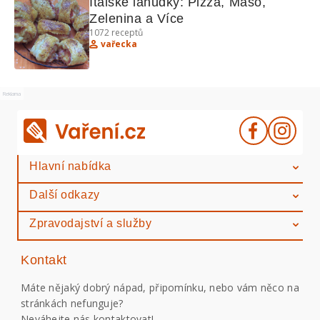
Italské lahůdky: Pizza, Maso, 
Zelenina a Více
1072
receptů
vařecka
Reklama
Hlavní nabídka
Další odkazy
Zpravodajství a služby
Kontakt
Máte nějaký dobrý nápad, připomínku, nebo vám něco na
stránkách nefunguje?
Neváhejte nás kontaktovat!