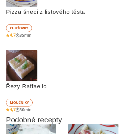
Pizza šneci z listového těsta
CHUŤOVKY
4,7
35
min
Řezy Raffaello
MOUČNÍKY
4,7
30
min
Podobné recepty