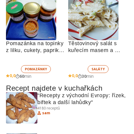
Pomazánka na topinky 
Těstovinový salát s 
z lilku, cukety, paprik, 
kuřecím masem a 
sušených rajčat a 
zeleninou 
žampionů
POMAZÁNKY
SALÁTY
0,0
0,0
60
min
30
min
Recept najdete v kuchařkách
"Recepty z východní Evropy: řízek, 
biftek a další lahůdky"
4180
receptů
sam