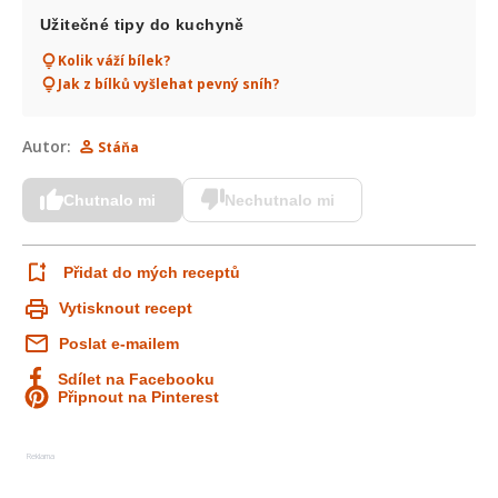
Užitečné tipy do kuchyně
Kolik váží bílek?
Jak z bílků vyšlehat pevný sníh?
Autor:
Stáňa
Chutnalo mi
Nechutnalo mi
Přidat do mých receptů
Vytisknout recept
Poslat e-mailem
Sdílet na Facebooku
Připnout na Pinterest
Reklama