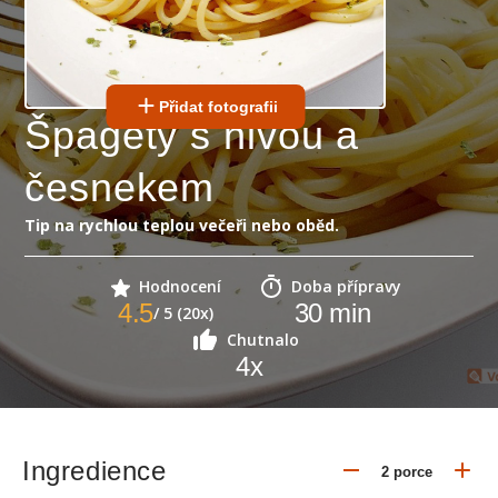
Přidat fotografii
Špagety s nivou a
česnekem
Tip na rychlou teplou večeři nebo oběd.
Hodnocení
Doba přípravy
4.5
30
min
/ 5 (20x)
Chutnalo
4
x
Ingredience