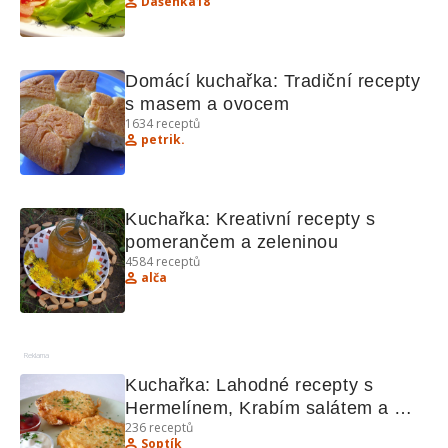
Dašenka18
Domácí kuchařka: Tradiční recepty 
s masem a ovocem
1634
receptů
petrik.
Kuchařka: Kreativní recepty s 
pomerančem a zeleninou
4584
receptů
alča
Reklama
Kuchařka: Lahodné recepty s 
Hermelínem, Krabím salátem a 
236
receptů
dalšími pochoutkami
Soptík