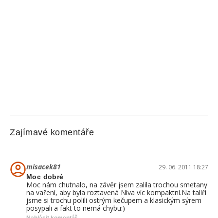
Zajímavé komentáře
misacek81
29. 06. 2011 18:27
Moc dobré
Moc nám chutnalo, na závěr jsem zalila trochou smetany
na vaření, aby byla roztavená Niva víc kompaktní.Na talíři
jsme si trochu polili ostrým kečupem a klasickým sýrem
posypali a fakt to nemá chybu:)