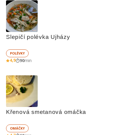
Slepičí polévka Ujházy
POLÉVKY
4,9
90
min
Křenová smetanová omáčka
OMÁČKY