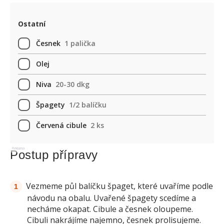
Ostatní
Česnek
1 palička
Olej
Niva
20-30 dkg
Špagety
1/2 balíčku
Červená cibule
2 ks
Reklama
Postup přípravy
Vezmeme půl balíčku špaget, které uvaříme podle
návodu na obalu. Uvařené špagety scedíme a
necháme okapat. Cibule a česnek oloupeme.
Cibuli nakrájíme najemno, česnek prolisujeme.