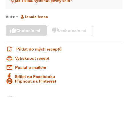
Jak z bílků vyšlehat pevný sníh?
Autor:
lenule.lenaa
Chutnalo mi
Nechutnalo mi
Přidat do mých receptů
Vytisknout recept
Poslat e-mailem
Sdílet na Facebooku
Připnout na Pinterest
Reklama