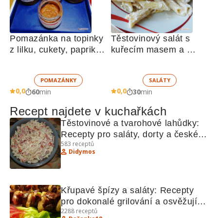
Pomazánka na topinky 
Těstovinový salát s 
z lilku, cukety, paprik, 
kuřecím masem a 
sušených rajčat a 
zeleninou 
žampionů
POMAZÁNKY
SALÁTY
0,0
0,0
60
min
30
min
Recept najdete v kuchařkách
Těstovinové a tvarohové lahůdky: 
Recepty pro saláty, dorty a české 
583
receptů
speciality
Didymos
Křupavé špízy a saláty: Recepty 
pro dokonalé grilování a osvěžující 
2288
receptů
saláty