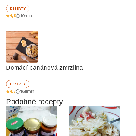
DEZERTY
4,8
10
min
Domácí banánová zmrzlina
DEZERTY
4,7
160
min
Podobné recepty