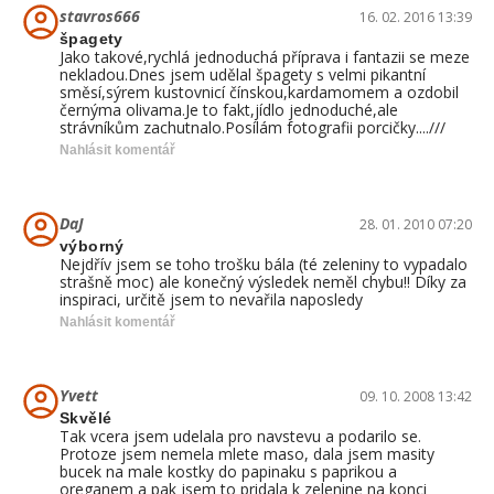
stavros666
16. 02. 2016 13:39
špagety
Jako takové,rychlá jednoduchá příprava i fantazii se meze
nekladou.Dnes jsem udělal špagety s velmi pikantní
směsí,sýrem kustovnicí čínskou,kardamomem a ozdobil
černýma olivama.Je to fakt,jídlo jednoduché,ale
strávníkům zachutnalo.Posílám fotografii porcičky....///
Nahlásit komentář
DaJ
28. 01. 2010 07:20
výborný
Nejdřív jsem se toho trošku bála (té zeleniny to vypadalo
strašně moc) ale konečný výsledek neměl chybu!! Díky za
inspiraci, určitě jsem to nevařila naposledy
Nahlásit komentář
Yvett
09. 10. 2008 13:42
Skvělé
Tak vcera jsem udelala pro navstevu a podarilo se.
Protoze jsem nemela mlete maso, dala jsem masity
bucek na male kostky do papinaku s paprikou a
oreganem a pak jsem to pridala k zelenine na konci