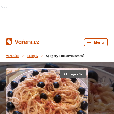
Reklama
Vaření.cz
Recepty
Špagety s masovou směsí
2 fotografie