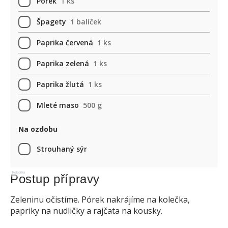
Pórek
1 ks
Špagety
1 balíček
Paprika červená
1 ks
Paprika zelená
1 ks
Paprika žlutá
1 ks
Mleté maso
500 g
Na ozdobu
Strouhaný sýr
Reklama
Postup přípravy
Zeleninu očistíme. Pórek nakrájíme na kolečka,
papriky na nudličky a rajčata na kousky.