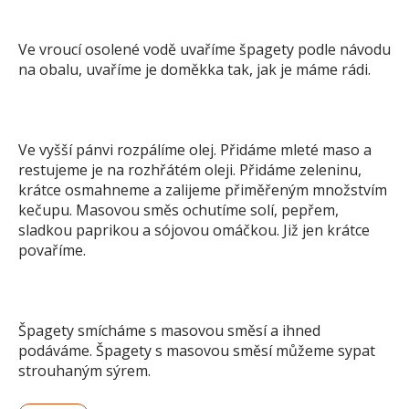
Ve vroucí osolené vodě uvaříme špagety podle návodu
na obalu, uvaříme je doměkka tak, jak je máme rádi.
Ve vyšší pánvi rozpálíme olej. Přidáme mleté maso a
restujeme je na rozhřátém oleji. Přidáme zeleninu,
krátce osmahneme a zalijeme přiměřeným množstvím
kečupu. Masovou směs ochutíme solí, pepřem,
sladkou paprikou a sójovou omáčkou. Již jen krátce
povaříme.
Špagety smícháme s masovou směsí a ihned
podáváme. Špagety s masovou směsí můžeme sypat
strouhaným sýrem.