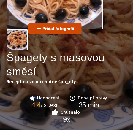
Přidat fotografii
Špagety s masovou
směsí
Recept na velmi chutné špagety.
Hodnocení
Doba přípravy
4.4
35
min
/ 5 (34x)
Chutnalo
9
x