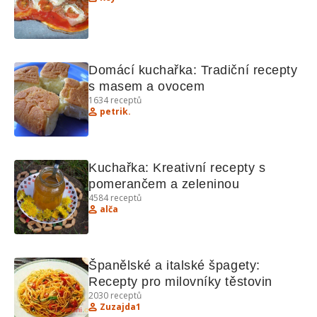
Domácí kuchařka: Tradiční recepty 
s masem a ovocem
1634
receptů
petrik.
Kuchařka: Kreativní recepty s 
pomerančem a zeleninou
4584
receptů
alča
Španělské a italské špagety: 
Recepty pro milovníky těstovin
2030
receptů
Zuzajda1