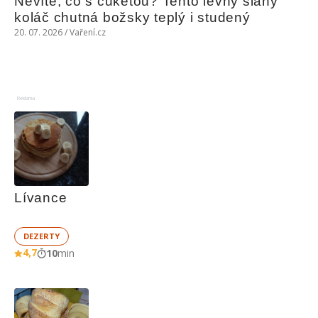
Nevíte, co s cuketou? Tento levný slaný 
koláč chutná božsky teplý i studený
20. 07. 2026 / Vaření.cz
Reklama
Lívance
DEZERTY
4,7
10
min