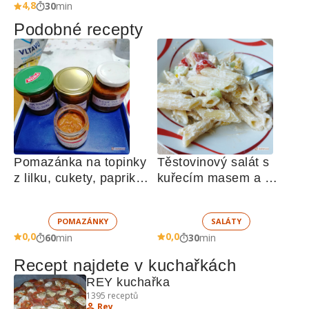
4,8
30
min
Podobné recepty
Pomazánka na topinky 
Těstovinový salát s 
z lilku, cukety, paprik, 
kuřecím masem a 
sušených rajčat a 
zeleninou 
žampionů
POMAZÁNKY
SALÁTY
0,0
0,0
60
min
30
min
Recept najdete v kuchařkách
REY kuchařka
1395
receptů
Rey