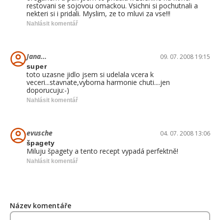
restovani se sojovou omackou. Vsichni si pochutnali a
nekteri si i pridali. Myslim, ze to mluvi za vse!!!
Nahlásit komentář
Jana...
09. 07. 2008 19:15
super
toto uzasne jidlo jsem si udelala vcera k
veceri...stavnate,vyborna harmonie chuti....jen
doporucuju:-)
Nahlásit komentář
evusche
04. 07. 2008 13:06
špagety
Miluju špagety a tento recept vypadá perfektně!
Nahlásit komentář
Název komentáře