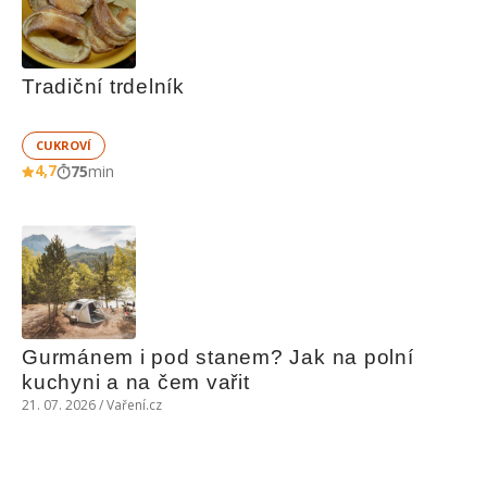
Tradiční trdelník
CUKROVÍ
4,7
75
min
Gurmánem i pod stanem? Jak na polní 
kuchyni a na čem vařit
21. 07. 2026 / Vaření.cz