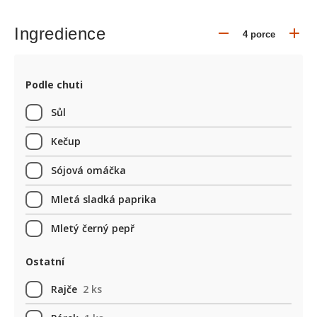
Ingredience
Podle chuti
Sůl
Kečup
Sójová omáčka
Mletá sladká paprika
Mletý černý pepř
Ostatní
Rajče
2 ks