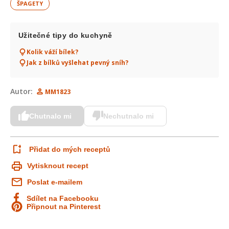
ŠPAGETY
Užitečné tipy do kuchyně
Kolik váží bílek?
Jak z bílků vyšlehat pevný sníh?
Autor:
MM1823
Chutnalo mi
Nechutnalo mi
Přidat do mých receptů
Vytisknout recept
Poslat e-mailem
Sdílet na Facebooku
Připnout na Pinterest