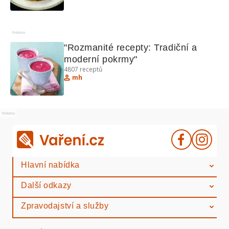
Reklama
"Rozmanité recepty: Tradiční a 
moderní pokrmy"
4807
receptů
mh
Reklama
Hlavní nabídka
Další odkazy
Zpravodajství a služby