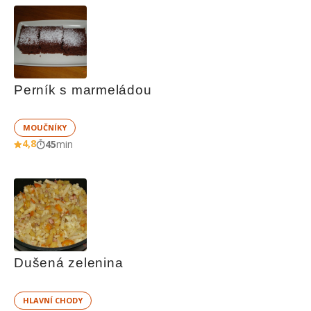
Perník s marmeládou
MOUČNÍKY
4,8
45
min
Dušená zelenina
HLAVNÍ CHODY