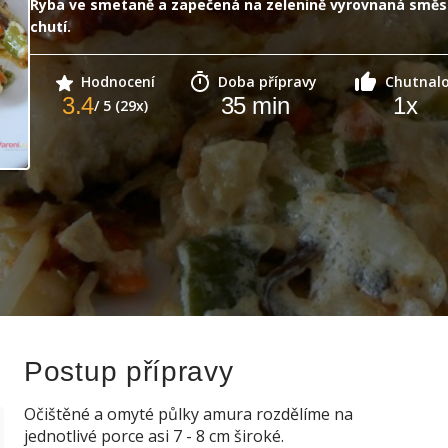
Ryba ve smetaně a zapečená na zelenině vyrovnaná smě
chutí.
Hodnocení
Doba přípravy
Chutnal
3.4
35
min
1
x
/ 5 (29x)
Postup přípravy
Očištěné a omyté půlky amura rozdělíme na
jednotlivé porce asi 7 - 8 cm široké.