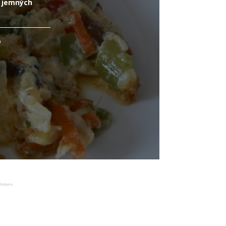
s jemných
o
Reklama