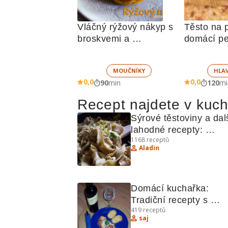
Vláčný rýžový nákyp s 
Těsto na p
broskvemi a 
domácí p
nadýchaným sněhem
MOUČNÍKY
HLA
0,0
0,0
90
min
120
mi
Recept najdete v kuc
Sýrové těstoviny a dalš
lahodné recepty: 
1168
receptů
Kuchařka plná inspira
Aladin
Domácí kuchařka: 
Tradiční recepty s 
419
receptů
kuchařskými tajemství
saj