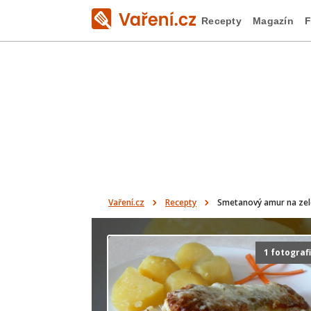
Recepty
Magazín
F
Vaření.cz
Recepty
Smetanový amur na zel
1 fotograf