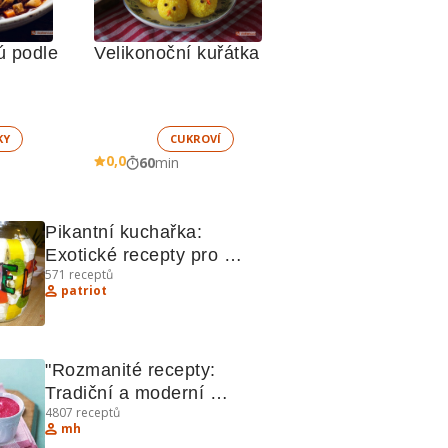
 podle 
Velikonoční kuřátka
KY
CUKROVÍ
0,0
60
min
Pikantní kuchařka: 
Exotické recepty pro 
571
receptů
chuťové buňky
patriot
"Rozmanité recepty: 
Tradiční a moderní 
4807
receptů
pokrmy"
mh