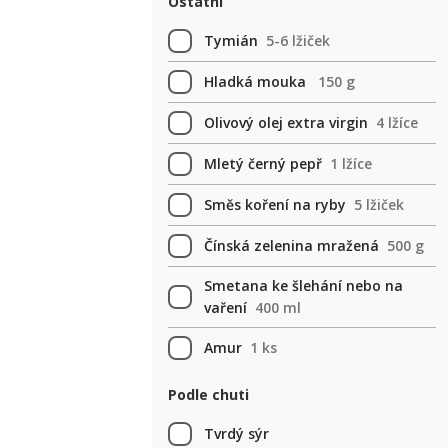
Ostatní
Tymián
5-6 lžiček
Hladká mouka
150 g
Olivový olej extra virgin
4 lžíce
Mletý černý pepř
1 lžíce
Směs koření na ryby
5 lžiček
Čínská zelenina mražená
500 g
Smetana ke šlehání nebo na
vaření
400 ml
Amur
1 ks
Podle chuti
Tvrdý sýr