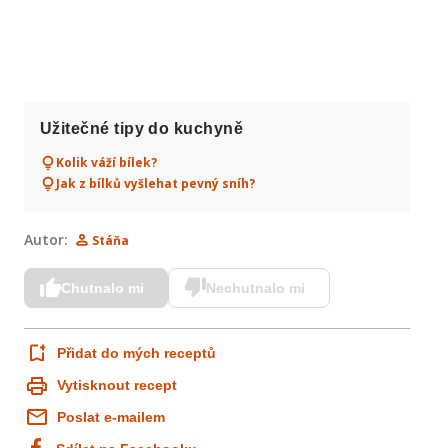
Užitečné tipy do kuchyně
Kolik váží bílek?
Jak z bílků vyšlehat pevný sníh?
Autor:
Stáňa
Chutnalo mi
Nechutnalo mi
Přidat do mých receptů
Vytisknout recept
Poslat e-mailem