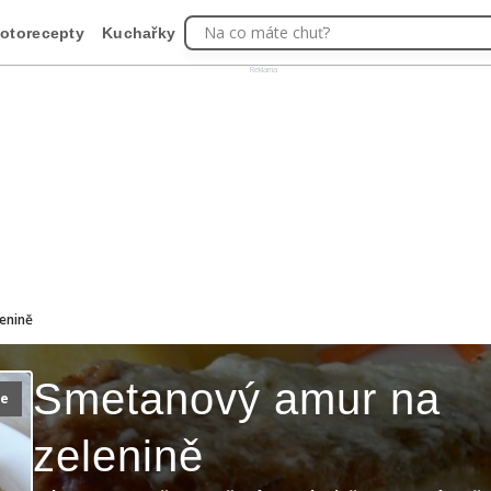
Na co máte chuť?
otorecepty
Kuchařky
Reklama
enině
Smetanový amur na
ie
zelenině