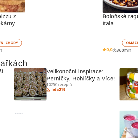
izzu z 
Boloňské ragú
ekárny
Itala
VNÍ CHODY
OMÁČ
0,0
n
360
min
hařkách
í 
Velikonoční inspirace: 
Perníčky, Rohlíčky a Více!
10250
receptů
ce
lida219
Reklama
mi