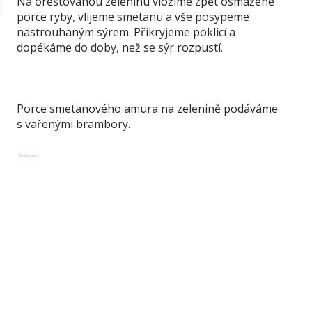
Na orestovanou zeleninu vložíme zpět osmažené
porce ryby, vlijeme smetanu a vše posypeme
nastrouhaným sýrem. Přikryjeme poklicí a
dopékáme do doby, než se sýr rozpustí.
Porce smetanového amura na zelenině podáváme
s vařenými brambory.
Reklama