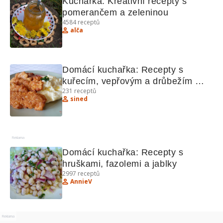
Kuchařka: Kreativní recepty s 
pomerančem a zeleninou
4584
receptů
alča
Domácí kuchařka: Recepty s 
kuřecím, vepřovým a drůbežím 
231
receptů
masem
sined
Reklama
Domácí kuchařka: Recepty s 
hruškami, fazolemi a jablky
2997
receptů
AnnieV
Reklama