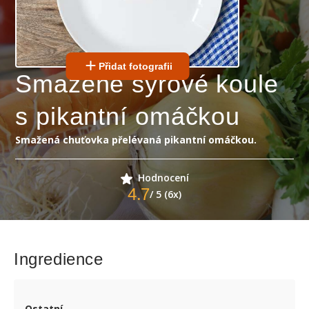
Přidat fotografii
Smažené sýrové koule
s pikantní omáčkou
Smažená chuťovka přelévaná pikantní omáčkou.
Hodnocení
4.7
/ 5 (6x)
Ingredience
Ostatní