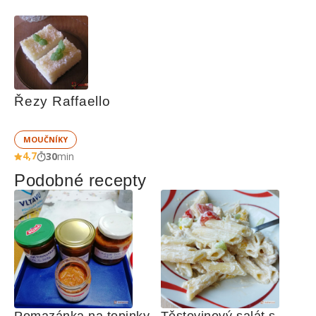
Řezy Raffaello
MOUČNÍKY
4,7
30
min
Podobné recepty