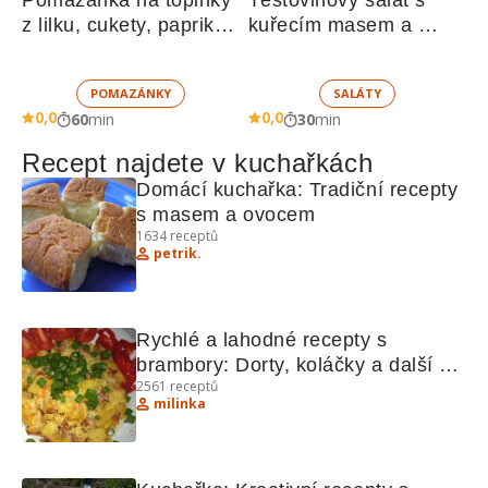
Pomazánka na topinky 
Těstovinový salát s 
z lilku, cukety, paprik, 
kuřecím masem a 
sušených rajčat a 
zeleninou 
žampionů
POMAZÁNKY
SALÁTY
0,0
0,0
60
min
30
min
Recept najdete v kuchařkách
Domácí kuchařka: Tradiční recepty 
s masem a ovocem
1634
receptů
petrik.
Rychlé a lahodné recepty s 
brambory: Dorty, koláčky a další 
2561
receptů
lahůdky
milinka