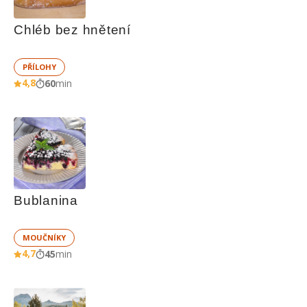
Chléb bez hnětení
PŘÍLOHY
4,8
60
min
Bublanina
MOUČNÍKY
4,7
45
min