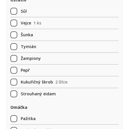
Sůl
Vejce
1 ks
Šunka
Tymián
Žampiony
Pepř
Kukuřičný škrob
2 lžíce
Strouhaný eidam
Omáčka
Pažitka