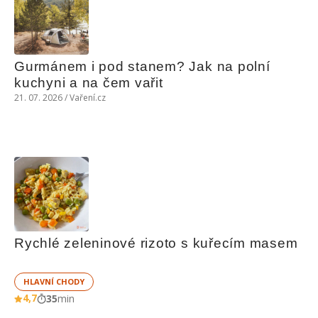
Gurmánem i pod stanem? Jak na polní 
kuchyni a na čem vařit
21. 07. 2026 / Vaření.cz
Rychlé zeleninové rizoto s kuřecím masem
HLAVNÍ CHODY
4,7
35
min