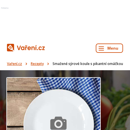
Reklama
Vaření.cz
Recepty
Smažené sýrové koule s pikantní omáčkou