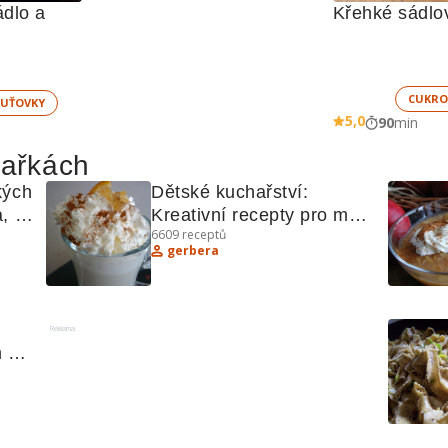
dlo a 
Křehké sádlo
CUKRO
UŤOVKY
5,0
90
min
hařkách
ých 
Dětské kuchařství: 
, 
Kreativní recepty pro malé 
6609
receptů
kuchaře
gerbera
Reklama
 a 