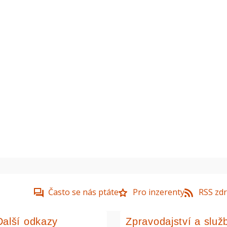
Často se nás ptáte
Pro inzerenty
RSS zdr
Další odkazy
Zpravodajství a služ