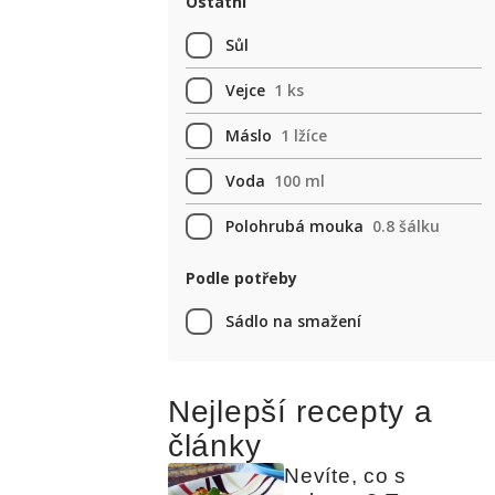
Ostatní
Sůl
Vejce
1 ks
Máslo
1 lžíce
Voda
100 ml
Polohrubá mouka
0.8 šálku
Podle potřeby
Sádlo na smažení
Nejlepší recepty a
články
Nevíte, co s 