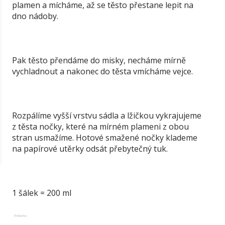
plamen a mícháme, až se těsto přestane lepit na
dno nádoby.
Pak těsto přendáme do misky, necháme mírně
vychladnout a nakonec do těsta vmícháme vejce.
Rozpálíme vyšší vrstvu sádla a lžičkou vykrajujeme
z těsta nočky, které na mírném plameni z obou
stran usmažíme. Hotové smažené nočky klademe
na papírové utěrky odsát přebytečný tuk.
1 šálek = 200 ml
Reklama