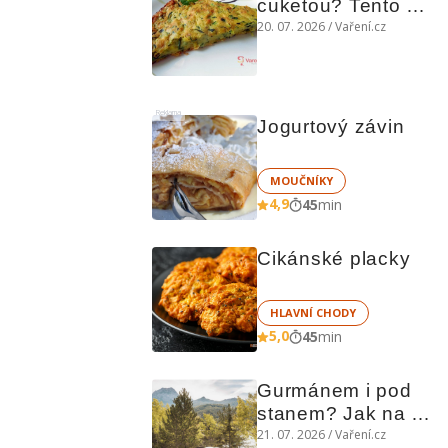
cuketou? Tento 
levný slaný koláč 
20. 07. 2026 / Vaření.cz
chutná božsky teplý 
i studený
Reklama
Jogurtový závin
MOUČNÍKY
4,9
45
min
Cikánské placky
HLAVNÍ CHODY
5,0
45
min
Gurmánem i pod 
stanem? Jak na 
polní kuchyni a na 
21. 07. 2026 / Vaření.cz