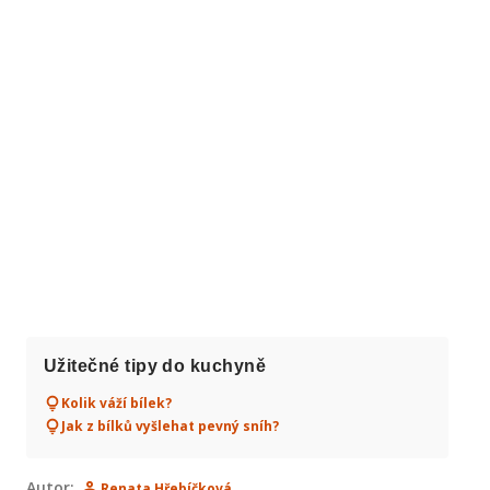
Užitečné tipy do kuchyně
Kolik váží bílek?
Jak z bílků vyšlehat pevný sníh?
Autor:
Renata Hřebíčková