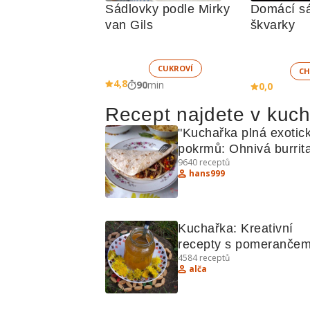
Sádlovky podle Mirky 
Domácí sá
van Gils
škvarky
CUKROVÍ
CH
4,8
90
min
0,0
Recept najdete v kuc
"Kuchařka plná exotick
pokrmů: Ohnivá burrita
9640
receptů
Kuřecí kari, Hradečtí 
hans999
votroci"
Kuchařka: Kreativní 
recepty s pomerančem
4584
receptů
zeleninou
alča