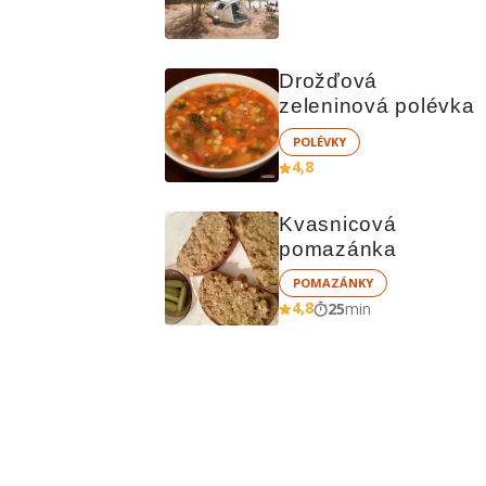
čem vařit
Drožďová 
zeleninová polévka
POLÉVKY
4,8
Kvasnicová 
pomazánka
POMAZÁNKY
4,8
25
min