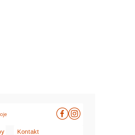
oje
by
Kontakt