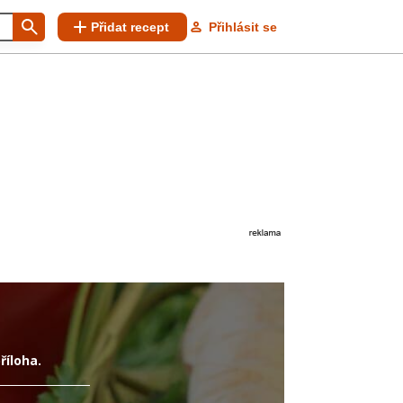
Přidat recept
Přihlásit se
říloha.