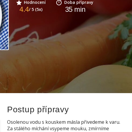
Hodnocení
Doba přípravy
4.4
35
min
/ 5 (5x)
Postup přípravy
Osolenou vodu s kouskem másla přivedeme k varu.
Za stálého míchání vsypeme mouku, zmírníme