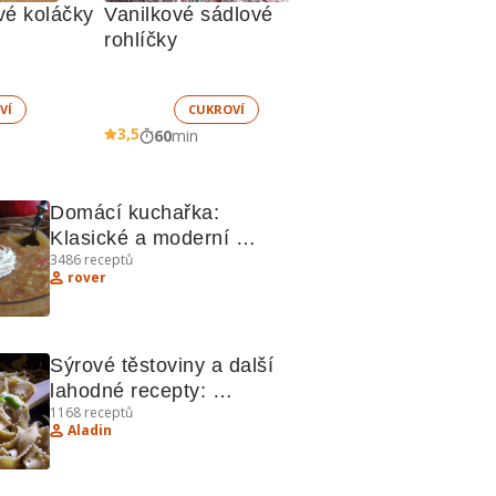
vé koláčky
Vanilkové sádlové 
rohlíčky
VÍ
CUKROVÍ
3,5
60
min
Domácí kuchařka: 
Klasické a moderní 
3486
receptů
recepty
rover
Sýrové těstoviny a další 
lahodné recepty: 
1168
receptů
Kuchařka plná inspirace
Aladin