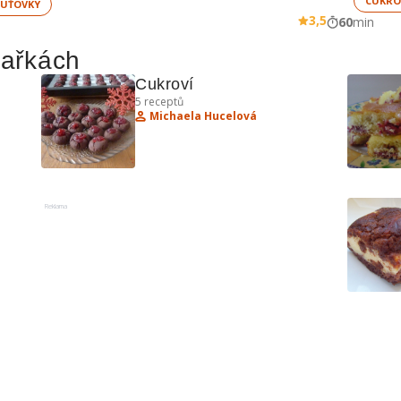
CUKRO
UŤOVKY
3,5
60
min
hařkách
Cukroví
5
receptů
Michaela Hucelová
Reklama