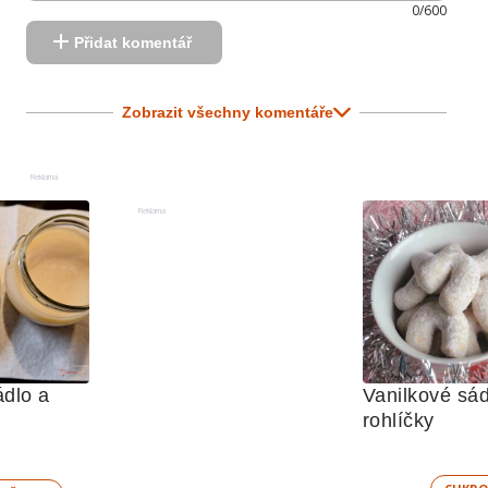
0/600
Přidat komentář
Zobrazit všechny komentáře
Reklama
Reklama
dlo a 
Vanilkové sád
rohlíčky