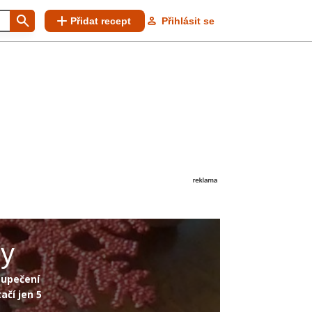
Přidat recept
Přihlásit se
ky
o upečení
ačí jen 5