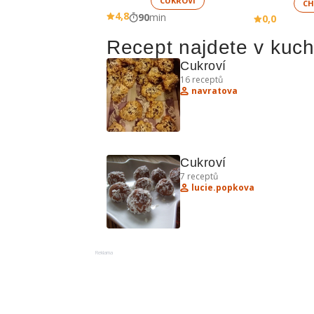
CUKROVÍ
CH
4,8
90
min
0,0
Recept najdete v kuc
Cukroví 
16
receptů
navratova
Cukroví
7
receptů
lucie.popkova
Reklama