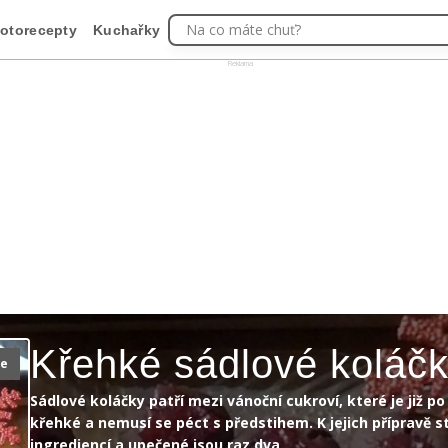
Na co máte chuť?
otorecepty
Kuchařky
Reklama
Křehké sádlové koláč
ie
Sádlové koláčky patří mezi vánoční cukroví, které je již p
křehké a nemusí se péct s předstihem. K jejich přípravě st
ingrediencí a upečené jsou raz dva.