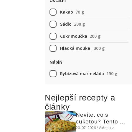
Ostatní
Kakao
70 g
Sádlo
200 g
Cukr moučka
200 g
Hladká mouka
300 g
Náplň
Rybízová marmeláda
150 g
Nejlepší recepty a
články
Nevíte, co s 
cuketou? Tento 
levný slaný koláč 
20. 07. 2026 / Vaření.cz