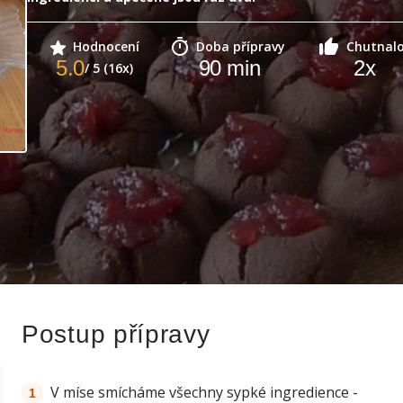
Hodnocení
Doba přípravy
Chutnal
5.0
90
min
2
x
/ 5 (16x)
Postup přípravy
V míse smícháme všechny sypké ingredience -