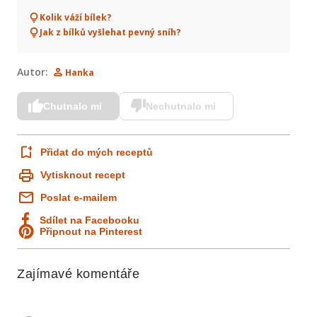
Kolik váží bílek?
Jak z bílků vyšlehat pevný sníh?
Autor:
Hanka
Chutnalo mi
Nechutnalo mi
Přidat do mých receptů
Vytisknout recept
Poslat e-mailem
Sdílet na Facebooku
Připnout na Pinterest
Zajímavé komentáře