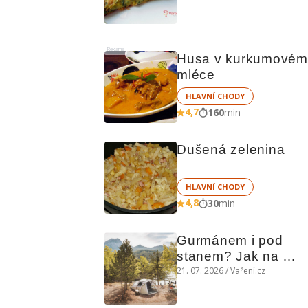
chutná božsky teplý 
i studený
Reklama
Husa v kurkumovém 
mléce
HLAVNÍ CHODY
4,7
160
min
Dušená zelenina
HLAVNÍ CHODY
4,8
30
min
Gurmánem i pod 
stanem? Jak na 
polní kuchyni a na 
21. 07. 2026 / Vaření.cz
čem vařit