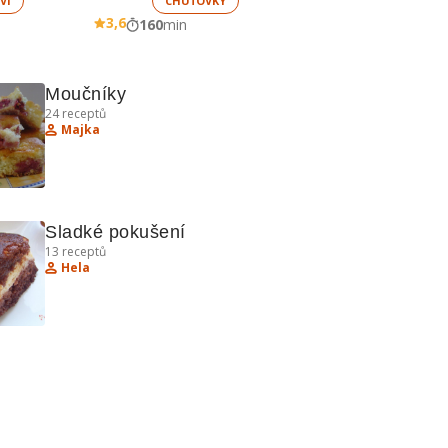
VÍ
CHUŤOVKY
3,6
160
min
Moučníky
24
receptů
Majka
Sladké pokušení
13
receptů
Hela