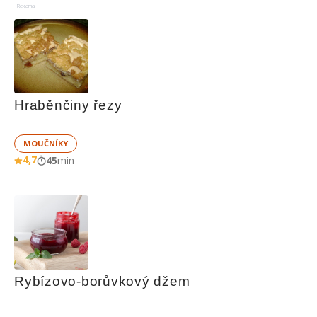
Reklama
Hraběnčiny řezy
MOUČNÍKY
4,7
45
min
Rybízovo-borůvkový džem