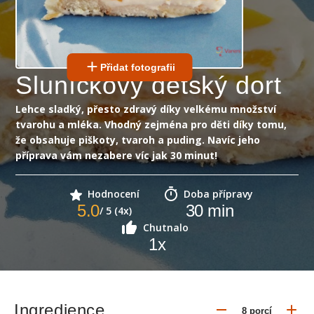
Přidat fotografii
Sluníčkový dětský dort
Lehce sladký, přesto zdravý díky velkému množství
tvarohu a mléka. Vhodný zejména pro děti díky tomu,
že obsahuje piškoty, tvaroh a puding. Navíc jeho
příprava vám nezabere víc jak 30 minut!
Hodnocení
Doba přípravy
5.0
30
min
/ 5 (4x)
Chutnalo
1
x
Ingredience