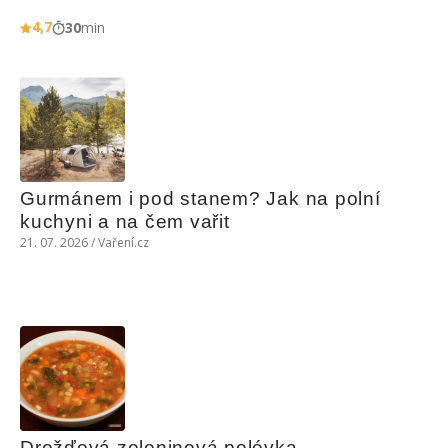
4,7
30
min
Gurmánem i pod stanem? Jak na polní 
kuchyni a na čem vařit
21. 07. 2026 / Vaření.cz
Drožďová zeleninová polévka