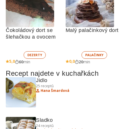
Čokoládový dort se 
Malý palačinkový dort
šlehačkou a ovocem
DEZERTY
PALAČINKY
5,0
0,0
60
min
20
min
Recept najdete v kuchařkách
Jidlo
25
receptů
Hana Šmardová
Sladko
24
receptů