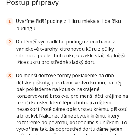
Postup přípravy
Uvaříme řidší puding z 1 litru mléka a 1 balíčku
pudingu.
Do téměř vychladlého pudingu zamícháme 2
vaničkové tvarohy, citronovou kůru z půlky
citronu a podle chuti cukr, obvykle stačí 4 plnější
lžíce cukru pro středně sladký dort.
Do menší dortové formy poklademe na dno
dětské piškoty, pak dáme vrstvu krému, na něj
pak poklademe na kousky nakrájené
konzervované broskve, pro menší děti krájíme na
menší kousky, které lépe chutnají a dětem
nezaskočí. Poté dáme opět vrstvu krému, piškotů
a broskví. Nakonec dáme zbytek krému, který
rozetřeme po povrchu, dozdobíme sluníčkem. To
vytvoříme tak, že doprostřed dortu dáme jeden