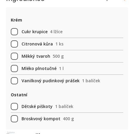
Krém
Cukr krupice
4 lžíce
Citronová kůra
1 ks
Měkký tvaroh
500 g
Mléko plnotučné
1 l
Vanilkový pudinkový prášek
1 balíček
Ostatní
Dětské piškoty
1 balíček
Broskvový kompot
400 g
Reklama