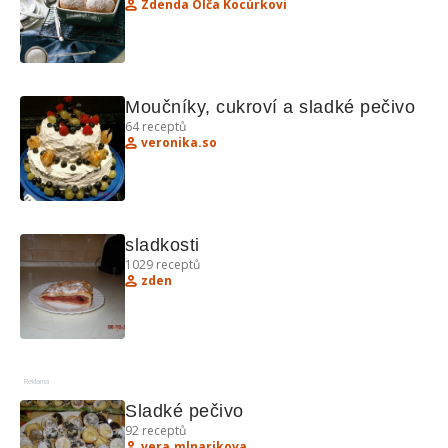
Zdenda Olča Kocúrkovi
Moučníky, cukroví a sladké pečivo
64
receptů
veronika.so
sladkosti
1029
receptů
zden
Reklama
Sladké pečivo
92
receptů
vera.mlnarikova