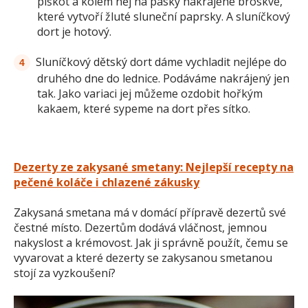
piškot a kolem něj na pásky nakrájené broskve,
které vytvoří žluté sluneční paprsky. A sluníčkový
dort je hotový.
Sluníčkový dětský dort dáme vychladit nejlépe do
druhého dne do lednice. Podáváme nakrájený jen
tak. Jako variaci jej můžeme ozdobit hořkým
kakaem, které sypeme na dort přes sítko.
Dezerty ze zakysané smetany: Nejlepší recepty na
pečené koláče i chlazené zákusky
Zakysaná smetana má v domácí přípravě dezertů své
čestné místo. Dezertům dodává vláčnost, jemnou
nakyslost a krémovost. Jak ji správně použít, čemu se
vyvarovat a které dezerty se zakysanou smetanou
stojí za vyzkoušení?