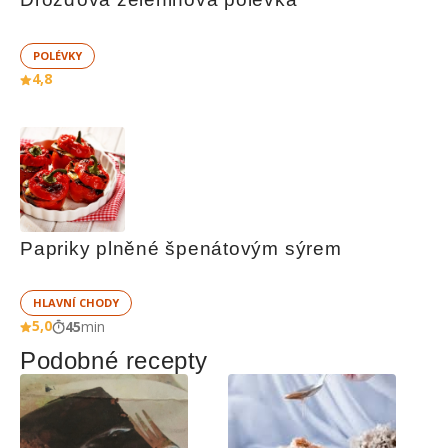
POLÉVKY
4,8
Papriky plněné špenátovým sýrem
HLAVNÍ CHODY
5,0
45
min
Podobné recepty