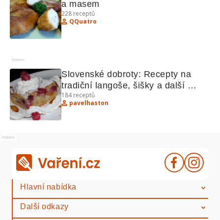
a masem
228
receptů
QQuatro
Reklama
Slovenské dobroty: Recepty na 
tradiční langoše, šišky a další 
184
receptů
lahůdky
pavelhaston
Reklama
Hlavní nabídka
Další odkazy