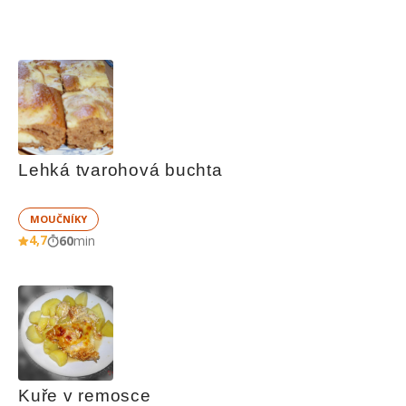
Lehká tvarohová buchta
MOUČNÍKY
4,7
60
min
Kuře v remosce