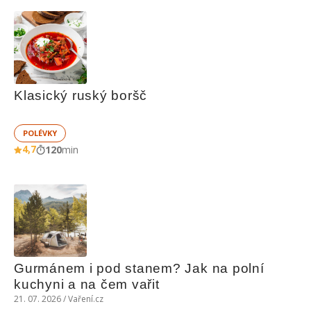
Klasický ruský boršč
POLÉVKY
4,7
120
min
Gurmánem i pod stanem? Jak na polní 
kuchyni a na čem vařit
21. 07. 2026 / Vaření.cz