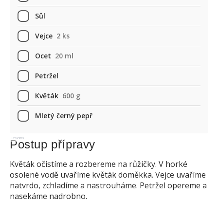
Sůl
Vejce
2 ks
Ocet
20 ml
Petržel
Květák
600 g
Mletý černý pepř
Reklama
Postup přípravy
Květák očistíme a rozbereme na růžičky. V horké
osolené vodě uvaříme květák doměkka. Vejce uvaříme
natvrdo, zchladíme a nastrouháme. Petržel opereme a
nasekáme nadrobno.