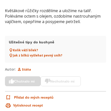
Květákové růžičky rozdělíme a uložíme na talíř.
Poléváme octem s olejem, ozdobíme nastrouhaným
vajíčkem, opepříme a posypeme petrželí.
Užitečné tipy do kuchyně
Kolik váží bílek?
Jak z bílků vyšlehat pevný sníh?
Autor:
Stáňa
Chutnalo mi
Nechutnalo mi
Přidat do mých receptů
Vytisknout recept