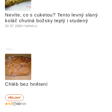
Nevíte, co s cuketou? Tento levný slaný 
koláč chutná božsky teplý i studený
20. 07. 2026 / Vaření.cz
Reklama
Chléb bez hnětení
PŘÍLOHY
4,8
60
min