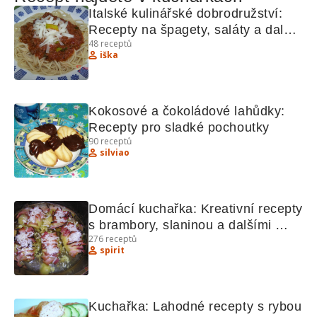
Italské kulinářské dobrodružství: 
Recepty na špagety, saláty a další 
48
receptů
lahůdky
iška
Kokosové a čokoládové lahůdky: 
Recepty pro sladké pochoutky
90
receptů
silviao
Domácí kuchařka: Kreativní recepty 
s brambory, slaninou a dalšími 
276
receptů
lahůdkami
spirit
Kuchařka: Lahodné recepty s rybou 