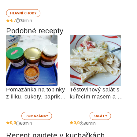
HLAVNÍ CHODY
4,7
75
min
Podobné recepty
Pomazánka na topinky 
Těstovinový salát s 
z lilku, cukety, paprik, 
kuřecím masem a 
sušených rajčat a 
zeleninou 
žampionů
POMAZÁNKY
SALÁTY
0,0
0,0
60
min
30
min
Recept najdete v kuchařkách