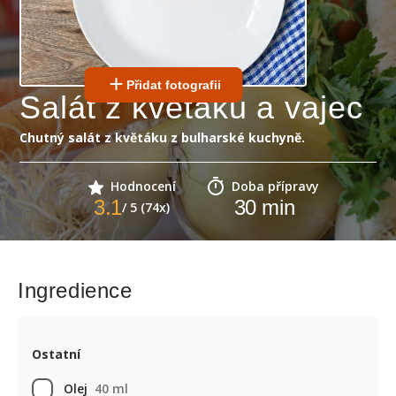
Přidat fotografii
Salát z květáku a vajec
Chutný salát z květáku z bulharské kuchyně.
Hodnocení
Doba přípravy
3.1
30
min
/ 5 (74x)
Ingredience
Ostatní
Olej
40 ml