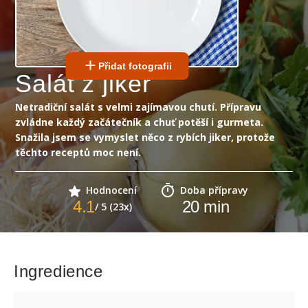
Přidat fotografii
Salát z jiker
Netradiční salát s velmi zajímavou chutí. Přípravu
zvládne každý začátečník a chuť potěší i gurmeta.
Snažila jsem se vymyslet něco z rybích jiker, protože
těchto receptů moc není.
Hodnocení
Doba přípravy
4.1
20
min
/ 5 (23x)
Ingredience