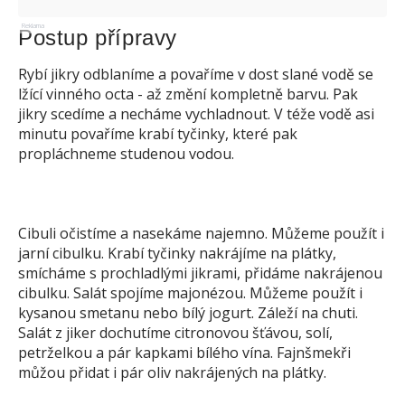
Reklama
Postup přípravy
Rybí jikry odblaníme a povaříme v dost slané vodě se
lžící vinného octa - až změní kompletně barvu. Pak
jikry scedíme a necháme vychladnout. V téže vodě asi
minutu povaříme krabí tyčinky, které pak
propláchneme studenou vodou.
Cibuli očistíme a nasekáme najemno. Můžeme použít i
jarní cibulku. Krabí tyčinky nakrájíme na plátky,
smícháme s prochladlými jikrami, přidáme nakrájenou
cibulku. Salát spojíme majonézou. Můžeme použít i
kysanou smetanu nebo bílý jogurt. Záleží na chuti.
Salát z jiker dochutíme citronovou šťávou, solí,
petrželkou a pár kapkami bílého vína. Fajnšmekři
můžou přidat i pár oliv nakrájených na plátky.