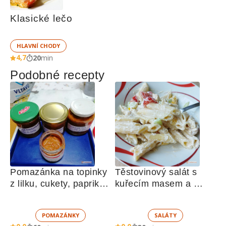
Klasické lečo
HLAVNÍ CHODY
4,7
20
min
Podobné recepty
Pomazánka na topinky 
Těstovinový salát s 
z lilku, cukety, paprik, 
kuřecím masem a 
sušených rajčat a 
zeleninou 
žampionů
POMAZÁNKY
SALÁTY