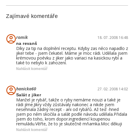
Zajímavé komentáře
romik
18. 07. 2008 16:48
na revanš
Díky za tip na doplnění receptu. Kdyby zas něco napadlo z
jiker tebe - jsem čekatel. Máme je moc rádi. Udělala jsem
krémovou poévku z jiker jako variaci na kasickou rybí a
také to nebylo k zahození.
Nahlásit komentář
hanicka60
27. 02. 2008 14:02
Salát z jiker
Manžel je rybář, takže o ryby nemáme nouzi a také je
rádi jíme.Jikry vždy zůstávaly nakonec a nikde jsem
nesehnala žádný recept - ani od rybářů. Až teď -hned
jsem po něm skočila a salát podle návodu udělala.Přidala
jsem do toho, krom dopor.ingrediencí koupenou
remuládu.Věřte, že to je skutečně mňamka.Moc děkuji
Nahlásit komentář