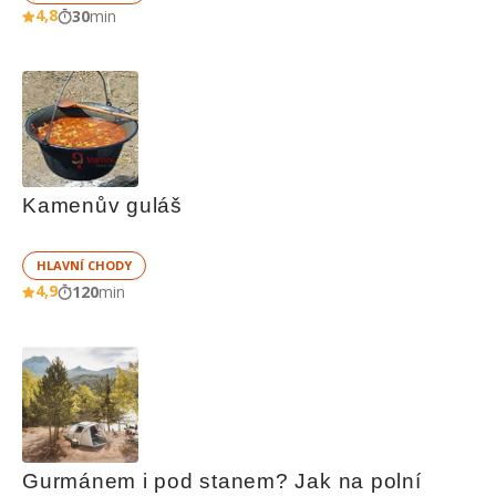
4,8
30
min
Kamenův guláš
HLAVNÍ CHODY
4,9
120
min
Gurmánem i pod stanem? Jak na polní 