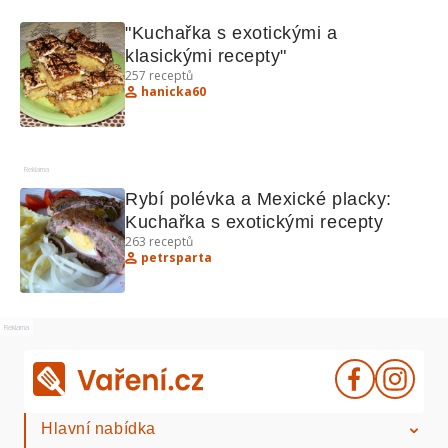
"Kuchařka s exotickými a 
klasickými recepty"
257
receptů
hanicka60
Reklama
Rybí polévka a Mexické placky: 
Kuchařka s exotickými recepty
263
receptů
petrsparta
Reklama
Hlavní nabídka