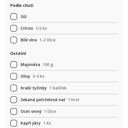
Podle chuti
Sůl
Citron
1/2 ks
Bílé víno
1-2 lžíce
Ostatní
Majonéza
100 g
Olivy
3-4 ks
Krabí tyčinky
1 balíček
Sekaná petrželová nať
1 hrst
Ocet vinný
1 lžíce
Kapří jikry
1 ks