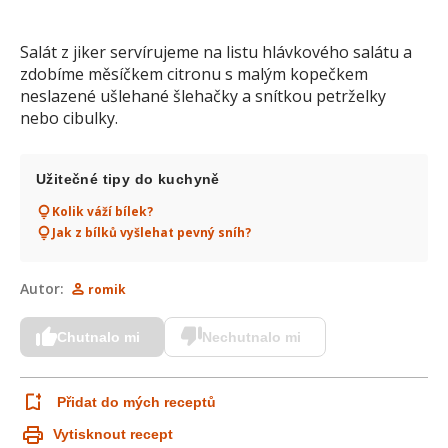
Salát z jiker servírujeme na listu hlávkového salátu a
zdobíme měsíčkem citronu s malým kopečkem
neslazené ušlehané šlehačky a snítkou petrželky
nebo cibulky.
Užitečné tipy do kuchyně
Kolik váží bílek?
Jak z bílků vyšlehat pevný sníh?
Autor:
romik
Chutnalo mi
Nechutnalo mi
Přidat do mých receptů
Vytisknout recept