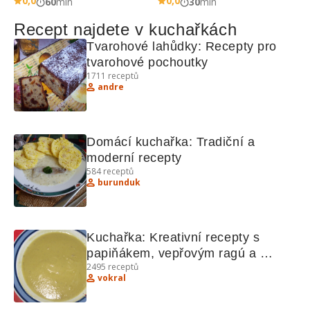
0,0
0,0
60
min
30
min
Recept najdete v kuchařkách
Tvarohové lahůdky: Recepty pro 
tvarohové pochoutky
1711
receptů
andre
Domácí kuchařka: Tradiční a 
moderní recepty
584
receptů
burunduk
Kuchařka: Kreativní recepty s 
papiňákem, vepřovým ragú a 
2495
receptů
sněhovým těstíčkem
vokral