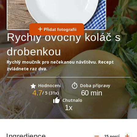
Přidat fotografii
Rychlý ovocný koláč s
drobenkou
Rychlý moučník pro nečekanou návštěvu. Recept
zvládnete raz dva.
Hodnocení
Doba přípravy
4.7
60
min
/ 5 (31x)
Chutnalo
1
x
Ingredience