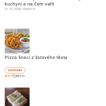
kuchyni a na čem vařit
21. 07. 2026 / Vaření.cz
Pizza šneci z listového těsta
CHUŤOVKY
4,7
35
min