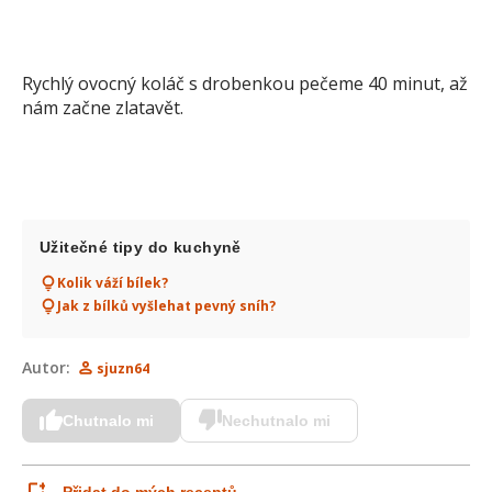
Rychlý ovocný koláč s drobenkou pečeme 40 minut, až
nám začne zlatavět.
Užitečné tipy do kuchyně
Kolik váží bílek?
Jak z bílků vyšlehat pevný sníh?
Autor:
sjuzn64
Chutnalo mi
Nechutnalo mi