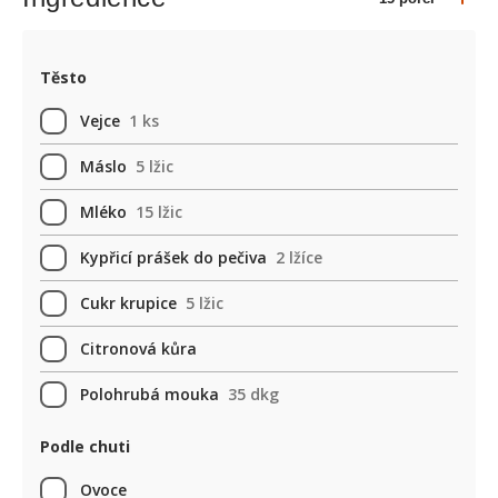
Těsto
Vejce
1 ks
Máslo
5 lžic
Mléko
15 lžic
Kypřicí prášek do pečiva
2 lžíce
Cukr krupice
5 lžic
Citronová kůra
Polohrubá mouka
35 dkg
Podle chuti
Ovoce