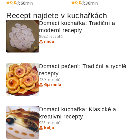
0,0
0,0
60
min
30
min
Recept najdete v kuchařkách
Domácí kuchařka: Tradiční a 
moderní recepty
8082
receptů
mída
Domácí pečení: Tradiční a rychlé 
recepty
489
receptů
Gjarmila
Domácí kuchařka: Klasické a 
kreativní recepty
925
receptů
kolja