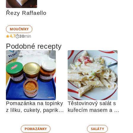
Řezy Raffaello
MOUČNÍKY
4,7
30
min
Podobné recepty
Pomazánka na topinky 
Těstovinový salát s 
z lilku, cukety, paprik, 
kuřecím masem a 
sušených rajčat a 
zeleninou 
žampionů
POMAZÁNKY
SALÁTY