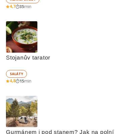
4,7
35
min
Stojanův tarator
SALÁTY
4,8
15
min
Gurmánem i pod stanem? Jak na polní 