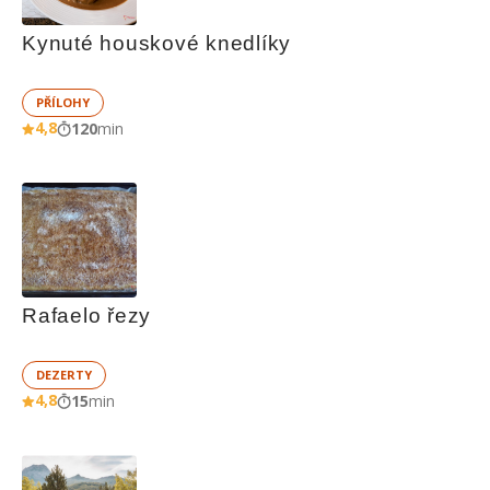
Kynuté houskové knedlíky
PŘÍLOHY
4,8
120
min
Rafaelo řezy
DEZERTY
4,8
15
min