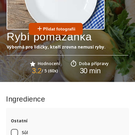
Přidat fotografii
Rybí pomazánka
Výborná pro lidičky, kteří zrovna nemusí ryby.
Hodnocení
Doba přípravy
3.2
30
min
/ 5 (60x)
Ingredience
Ostatní
Sůl