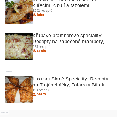
kuřecím, cibulí a fazolemi
3592
receptů
lubo
Křupavé bramborové speciality: 
Recepty na zapečené brambory, 
585
receptů
kuře na paprice, bramboráky, 
Lenin
musaku a tiramisu
Reklama
Luxusní Slané Speciality: Recepty 
na Trojúhelníčky, Tatarský Biftek a 
15
receptů
Více!
Stany
Reklama