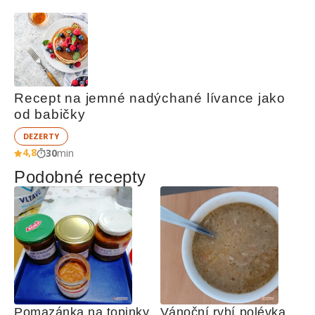
Recept na jemné nadýchané lívance jako 
od babičky
DEZERTY
4,8
30
min
Podobné recepty
Pomazánka na topinky 
Vánoční rybí polévka