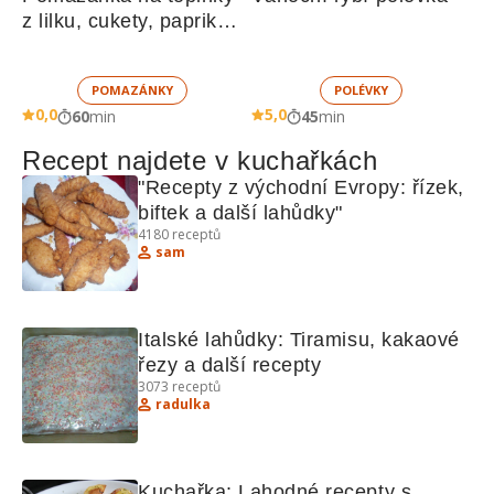
z lilku, cukety, paprik, 
sušených rajčat a 
žampionů
POMAZÁNKY
POLÉVKY
0,0
5,0
60
min
45
min
Recept najdete v kuchařkách
"Recepty z východní Evropy: řízek, 
biftek a další lahůdky"
4180
receptů
sam
Italské lahůdky: Tiramisu, kakaové 
řezy a další recepty
3073
receptů
radulka
Kuchařka: Lahodné recepty s 