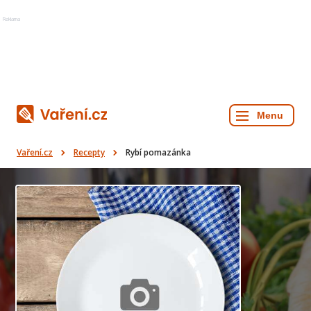
Reklama
Vaření.cz
Recepty
Rybí pomazánka