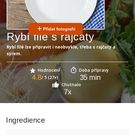
Přidat fotografii
Rybí filé s rajčaty
Rybí filé lze připravit i neobvykle, třeba s rajčaty a
sýrem.
Hodnocení
Doba přípravy
4.8
35
min
/ 5 (27x)
Chutnalo
7
x
Ingredience