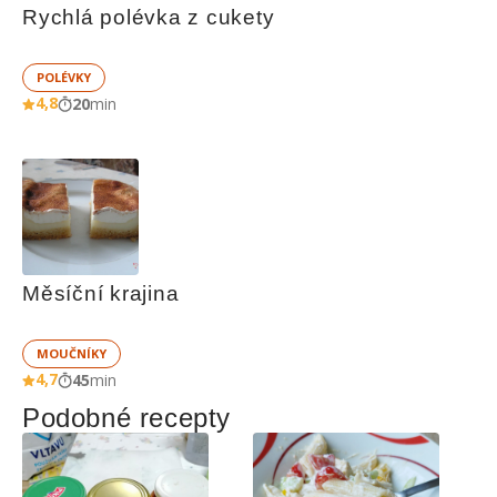
Rychlá polévka z cukety
POLÉVKY
4,8
20
min
Měsíční krajina
MOUČNÍKY
4,7
45
min
Podobné recepty