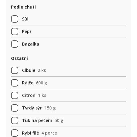
Podle chuti
Sůl
Pepř
Bazalka
Ostatní
Cibule
2 ks
Rajče
600 g
Citron
1 ks
Tvrdý sýr
150 g
Tuk na pečení
50 g
Rybí filé
4 porce