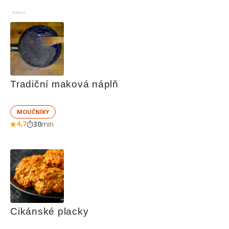
Reklama
Tradiční maková náplň
MOUČNÍKY
4,7
30
min
Cikánské placky