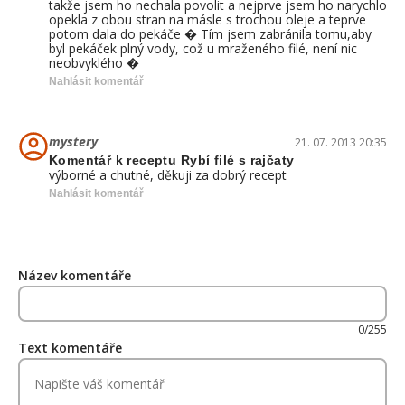
takže jsem ho nechala povolit a nejprve jsem ho narychlo
opekla z obou stran na másle s trochou oleje a teprve
potom dala do pekáče � Tím jsem zabránila tomu,aby
byl pekáček plný vody, což u mraženého filé, není nic
neobvyklého �
Nahlásit komentář
mystery
21. 07. 2013 20:35
Komentář k receptu Rybí filé s rajčaty
výborné a chutné, děkuji za dobrý recept
Nahlásit komentář
Název komentáře
0/255
Text komentáře