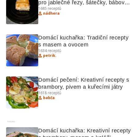
pro jablečné řezy, šátečky, bábovku 
1685
receptů
a další lahůdky
nádhera
Domácí kuchařka: Tradiční recepty 
s masem a ovocem
1634
receptů
petrik.
Domácí pečení: Kreativní recepty s 
brambory, pivem a kuřecími játry
1618
receptů
babča
Reklama
Domácí kuchařka: Kreativní recepty 