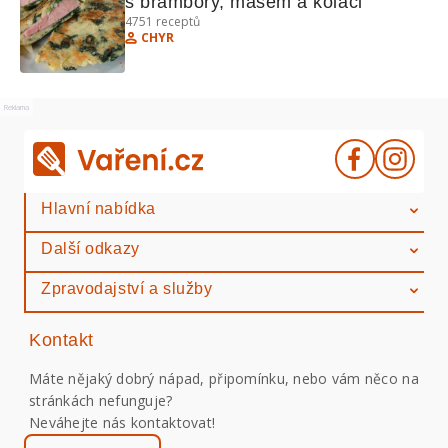
s brambory, masem a koláči
4751
receptů
CHYR
Reklama
Hlavní nabídka
Další odkazy
Zpravodajství a služby
Kontakt
Máte nějaký dobrý nápad, připomínku, nebo vám něco na
stránkách nefunguje?
Neváhejte nás kontaktovat!