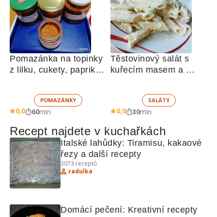
Pomazánka na topinky 
Těstovinový salát s 
z lilku, cukety, paprik, 
kuřecím masem a 
sušených rajčat a 
zeleninou 
žampionů
POMAZÁNKY
SALÁTY
0,0
0,0
60
min
30
min
Recept najdete v kuchařkách
Italské lahůdky: Tiramisu, kakaové 
řezy a další recepty
3073
receptů
radulka
Domácí pečení: Kreativní recepty 