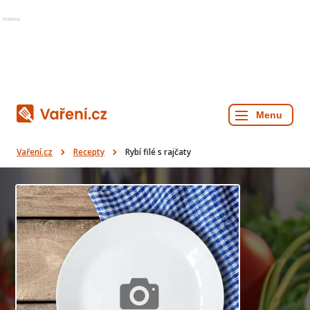
Reklama
Vaření.cz
Recepty
Rybí filé s rajčaty