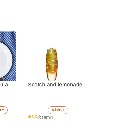
u a 
Scotch and lemonade
LY
NÁPOJE
3,3
10
min