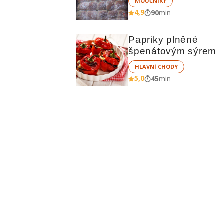
MOUČNÍKY
4,9
90
min
Papriky plněné 
špenátovým sýrem
HLAVNÍ CHODY
5,0
45
min