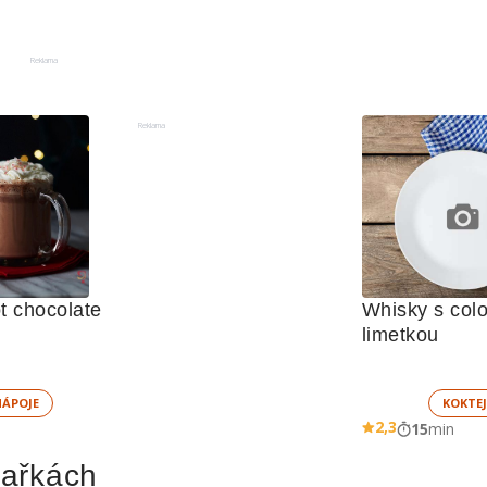
Reklama
Reklama
t chocolate
Whisky s colo
limetkou
NÁPOJE
KOKTEJ
2,3
15
min
hařkách