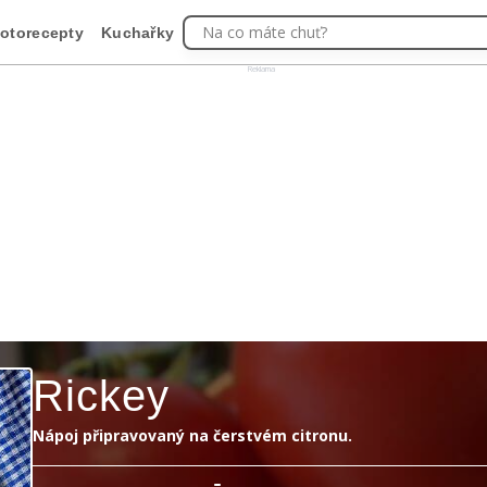
Na co máte chuť?
otorecepty
Kuchařky
Reklama
Rickey
Nápoj připravovaný na čerstvém citronu.