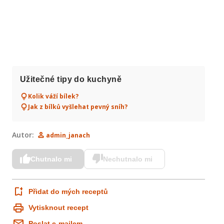
Užitečné tipy do kuchyně
Kolik váží bílek?
Jak z bílků vyšlehat pevný sníh?
Autor:
admin_janach
Chutnalo mi
Nechutnalo mi
Přidat do mých receptů
Vytisknout recept
Poslat e-mailem