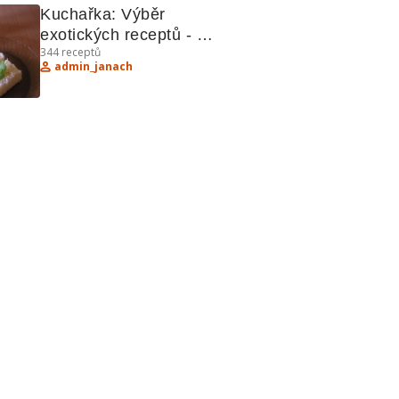
Kuchařka: Výběr 
exotických receptů - 
344
receptů
Raffaello, čevabčiči, kapr, 
admin_janach
cikánské řezy, vepřové 
nakyselo