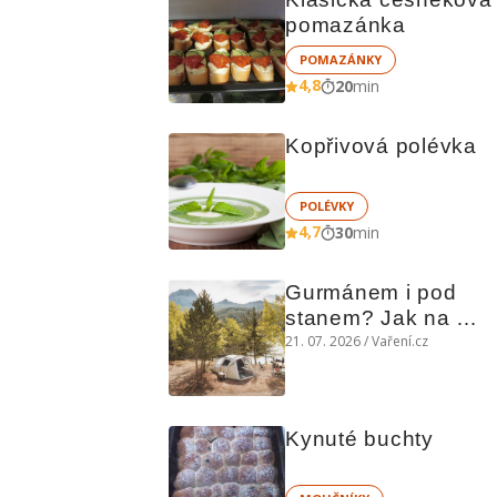
pomazánka
POMAZÁNKY
4,8
20
min
Kopřivová polévka
POLÉVKY
4,7
30
min
Gurmánem i pod 
stanem? Jak na 
polní kuchyni a na 
21. 07. 2026 / Vaření.cz
čem vařit
Kynuté buchty