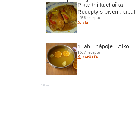
Pikantní kuchařka: 
Recepty s pivem, cibulí
4638
receptů
tvarohem
alan
1. ab - nápoje - Alko
1657
receptů
Zorňafa
Reklama