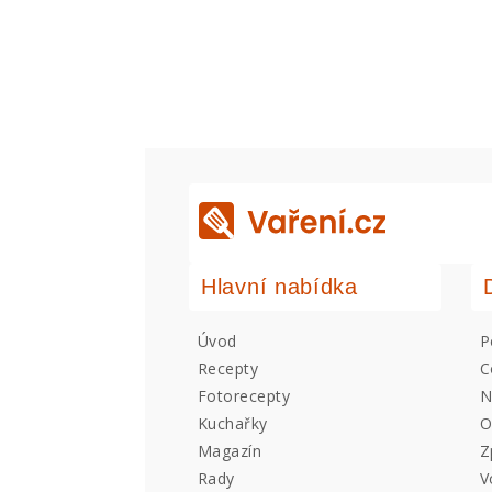
Hlavní nabídka
Úvod
P
Recepty
C
Fotorecepty
N
Kuchařky
O
Magazín
Z
Rady
V