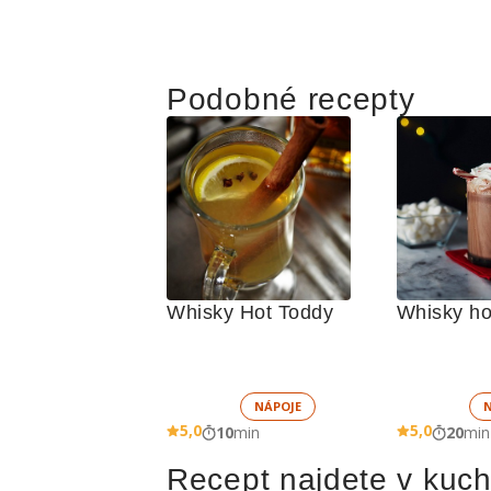
Podobné recepty
Whisky Hot Toddy
Whisky ho
NÁPOJE
5,0
5,0
10
min
20
min
Recept najdete v kuc