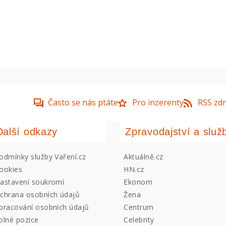
Často se nás ptáte
Pro inzerenty
RSS zdr
Další odkazy
Zpravodajství a služ
odmínky služby Vaření.cz
Aktuálně.cz
ookies
HN.cz
astavení soukromí
Ekonom
chrana osobních údajů
Žena
pracování osobních údajů
Centrum
olné pozice
Celebrity