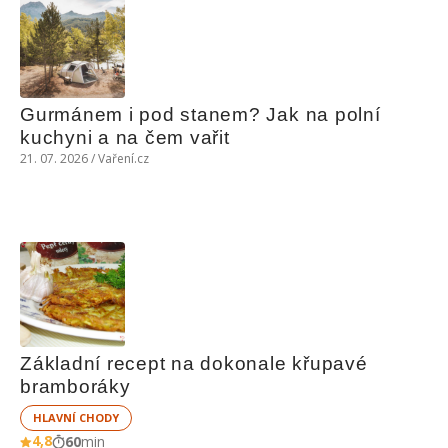
Gurmánem i pod stanem? Jak na polní 
kuchyni a na čem vařit
21. 07. 2026 / Vaření.cz
Základní recept na dokonale křupavé 
bramboráky
HLAVNÍ CHODY
4,8
60
min