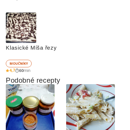
Klasické Míša řezy
MOUČNÍKY
4,7
60
min
Podobné recepty