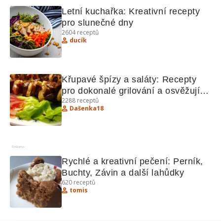
Letní kuchařka: Kreativní recepty 
pro slunečné dny
2604
receptů
ducík
Křupavé špízy a saláty: Recepty 
pro dokonalé grilování a osvěžující 
2288
receptů
saláty
Dašenka18
Reklama
Rychlé a kreativní pečení: Perník, 
Buchty, Závin a další lahůdky
620
receptů
tomis