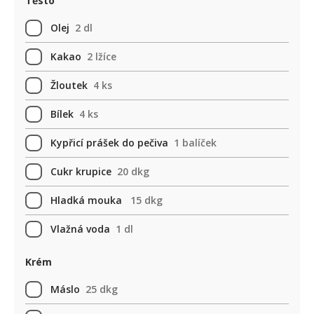
Těsto
Olej
2 dl
Kakao
2 lžíce
Žloutek
4 ks
Bílek
4 ks
Kypřicí prášek do pečiva
1 balíček
Cukr krupice
20 dkg
Hladká mouka
15 dkg
Vlažná voda
1 dl
Krém
Máslo
25 dkg