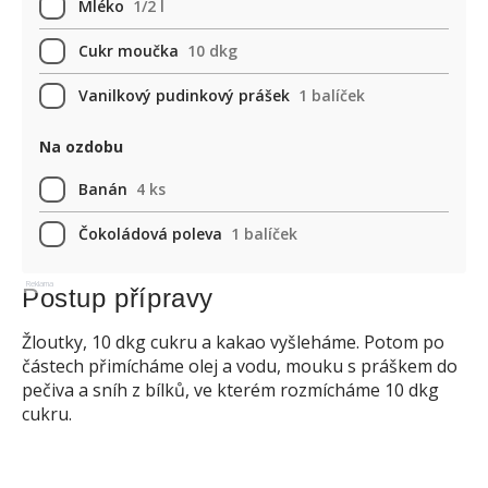
Mléko
1/2 l
Cukr moučka
10 dkg
Vanilkový pudinkový prášek
1 balíček
Na ozdobu
Banán
4 ks
Čokoládová poleva
1 balíček
Reklama
Postup přípravy
Žloutky, 10 dkg cukru a kakao vyšleháme. Potom po
částech přimícháme olej a vodu, mouku s práškem do
pečiva a sníh z bílků, ve kterém rozmícháme 10 dkg
cukru.