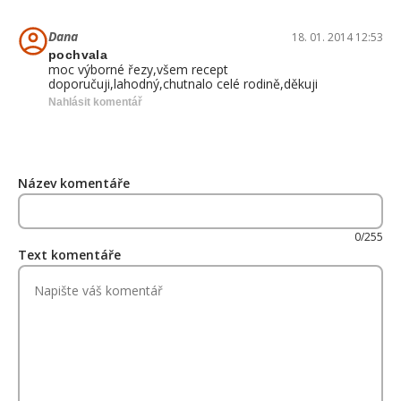
Dana
18. 01. 2014 12:53
pochvala
moc výborné řezy,všem recept
doporučuji,lahodný,chutnalo celé rodině,děkuji
Nahlásit komentář
Název komentáře
0/255
Text komentáře