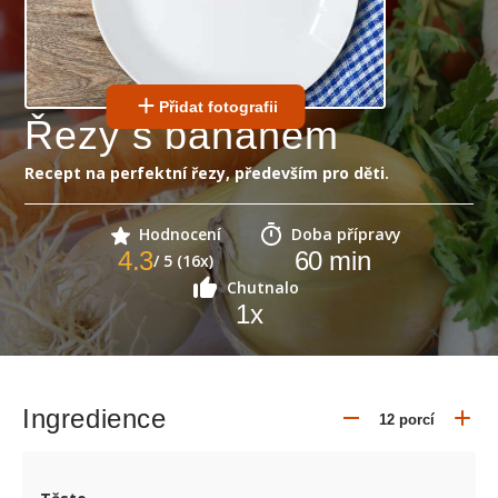
Přidat fotografii
Řezy s banánem
Recept na perfektní řezy, především pro děti.
Hodnocení
Doba přípravy
4.3
60
min
/ 5 (16x)
Chutnalo
1
x
Ingredience