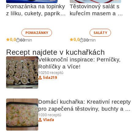
Pomazánka na topinky 
Těstovinový salát s 
z lilku, cukety, paprik, 
kuřecím masem a 
sušených rajčat a 
zeleninou 
žampionů
POMAZÁNKY
SALÁTY
0,0
0,0
60
min
30
min
Recept najdete v kuchařkách
Velikonoční inspirace: Perníčky, 
Rohlíčky a Více!
10250
receptů
lida219
Domácí kuchařka: Kreativní recepty 
pro zapečená těstoviny, buchty a 
1030
receptů
zmrzlinu
Vlaďa