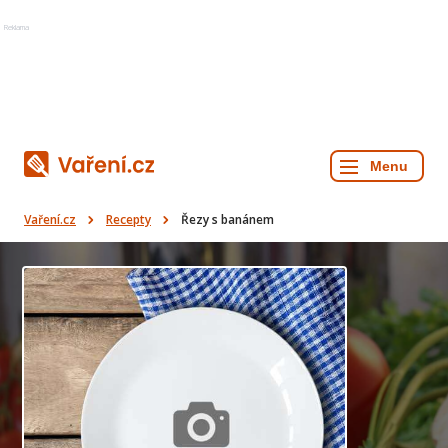
Reklama
Vaření.cz
Recepty
Řezy s banánem