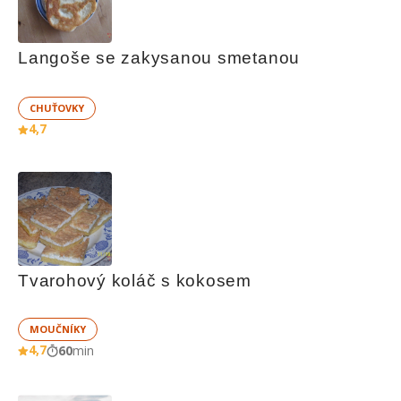
Langoše se zakysanou smetanou
CHUŤOVKY
4,7
Tvarohový koláč s kokosem
MOUČNÍKY
4,7
60
min