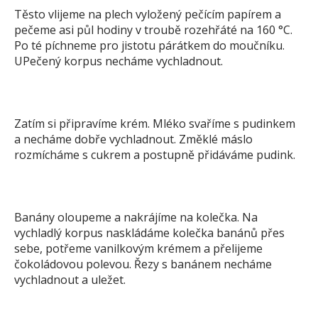
Těsto vlijeme na plech vyložený pečícím papírem a
pečeme asi půl hodiny v troubě rozehřáté na 160 °C.
Po té píchneme pro jistotu párátkem do moučníku.
UPečený korpus necháme vychladnout.
Zatím si připravíme krém. Mléko svaříme s pudinkem
a necháme dobře vychladnout. Změklé máslo
rozmícháme s cukrem a postupně přidáváme pudink.
Banány oloupeme a nakrájíme na kolečka. Na
vychladlý korpus naskládáme kolečka banánů přes
sebe, potřeme vanilkovým krémem a přelijeme
čokoládovou polevou. Řezy s banánem necháme
vychladnout a uležet.