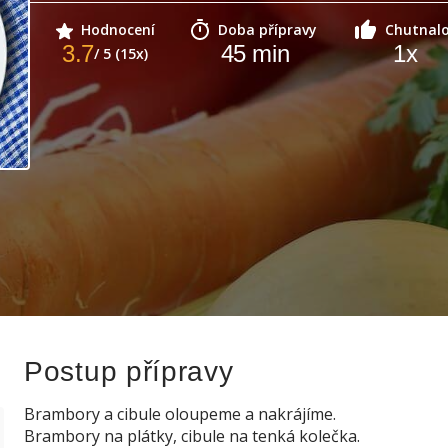
Hodnocení
Doba přípravy
Chutnal
3.7
45
min
1
x
/ 5 (15x)
Postup přípravy
Brambory a cibule oloupeme a nakrájíme.
Brambory na plátky, cibule na tenká kolečka.