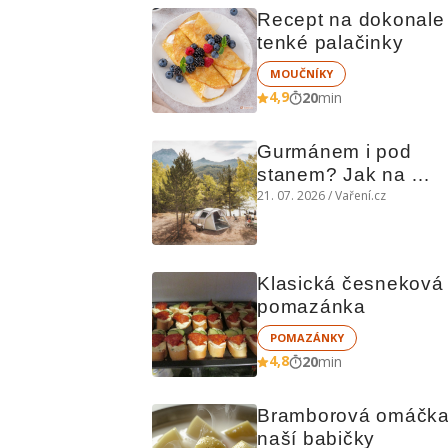
Recept na dokonale 
tenké palačinky
MOUČNÍKY
4,9
20
min
Gurmánem i pod 
stanem? Jak na 
polní kuchyni a na 
21. 07. 2026 / Vaření.cz
čem vařit
Klasická česneková 
pomazánka
POMAZÁNKY
4,8
20
min
Bramborová omáčka
naší babičky