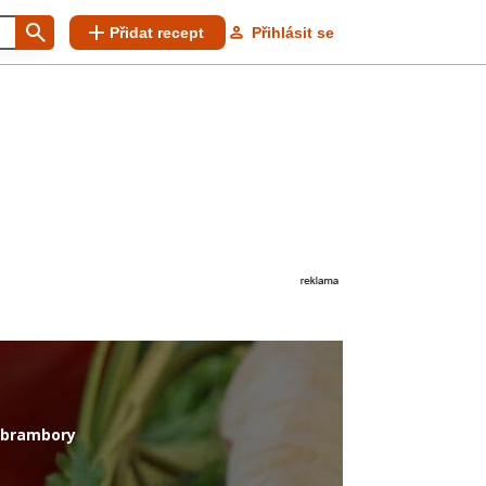
Přidat recept
Přihlásit se
 brambory