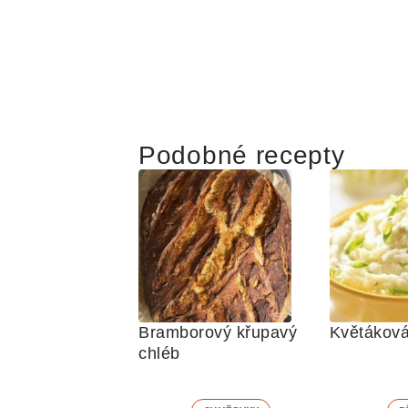
Podobné recepty
Bramborový křupavý 
Květáková
chléb