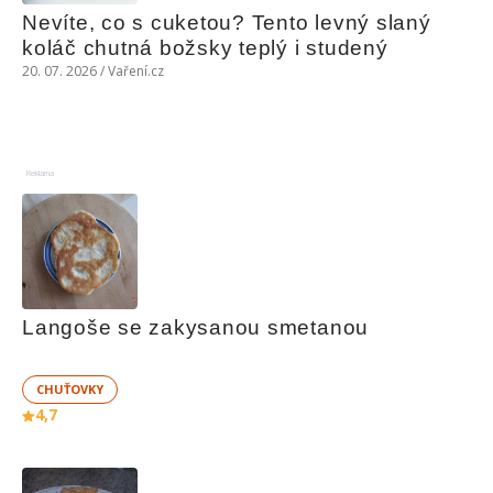
Nevíte, co s cuketou? Tento levný slaný 
koláč chutná božsky teplý i studený
20. 07. 2026 / Vaření.cz
Reklama
Langoše se zakysanou smetanou
CHUŤOVKY
4,7