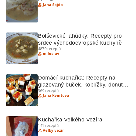
Jana Sajda
Bolševické lahůdky: Recepty pro 
srdce východoevropské kuchyně
4879
receptů
miloslav
Domácí kuchařka: Recepty na 
glazovaný bůček, koblížky, donuts 
369
receptů
a další lahůdky
Jana Kvintová
Kuchařka Velkého Vezíra
141
receptů
Velký vezír