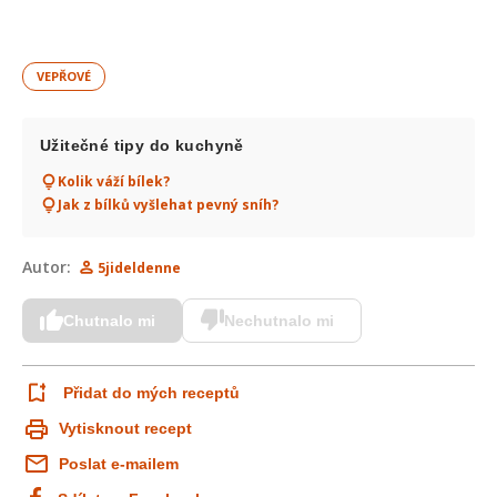
VEPŘOVÉ
Užitečné tipy do kuchyně
Kolik váží bílek?
Jak z bílků vyšlehat pevný sníh?
Autor:
5jideldenne
Chutnalo mi
Nechutnalo mi
Přidat do mých receptů
Vytisknout recept
Poslat e-mailem