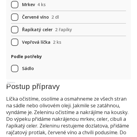
Mrkev
4 ks
Červené víno
2 dl
Řapíkatý celer
2 řapíky
Vepřová líčka
2 ks
Podle potřeby
Sádlo
Reklama
Postup přípravy
Líčka očistíme, osolíme a osmahneme ze všech stran
na sádle nebo olivovém oleji. Jakmile se zatáhnou,
vyndáme je. Zeleninu očistíme a nakrájíme na kousky.
Do výpeku přidáme nakrájenou mrkev, celer, cibuli a
řapíkatý celer. Zeleninu restujeme dozlatova, přidáme
rajčatový protlak, červené víno a chvíli podusíme. Do