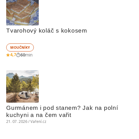
Tvarohový koláč s kokosem
MOUČNÍKY
4,7
60
min
Gurmánem i pod stanem? Jak na polní 
kuchyni a na čem vařit
21. 07. 2026 / Vaření.cz