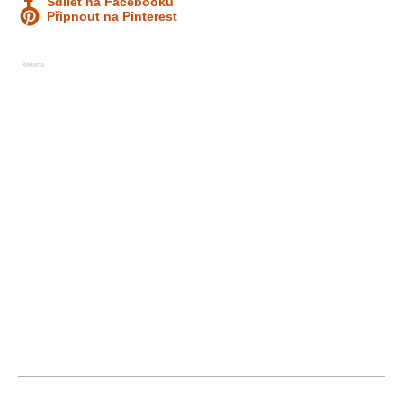
Sdílet na Facebooku
Připnout na Pinterest
Reklama