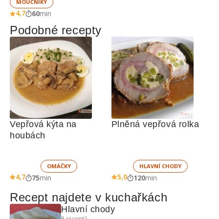
MOUČNÍKY
4,7
60
min
Podobné recepty
Vepřová kýta na 
Plněná vepřová rolka
houbách
OMÁČKY
HLAVNÍ CHODY
4,7
5,0
75
min
120
min
Recept najdete v kuchařkách
Hlavní chody
8
receptů