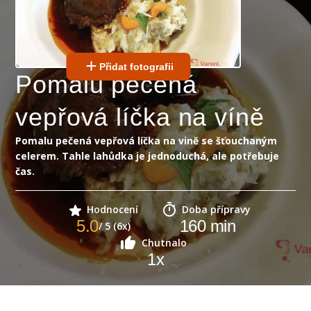
Přidat fotografii
Pomalu pečená
vepřová líčka na víně
Pomalu pečená vepřová líčka na vině se šťouchaným
celerem. Tahle lahůdka je jednoduchá, ale potřebuje
čas.
Hodnocení
Doba přípravy
5.0
160
min
/ 5 (6x)
Chutnalo
1
x