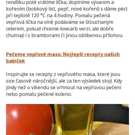
rendlíku poté vrátíme líčka, doplníme vývarem a
kořením (bobkový list, pepř, nové koření) s dáme péct
při teplotě 120 °C na 4 hodiny. Pomalu pečená
vepřová líčka na víně podáváme se šťouchaným
celerem, pokud chceme lowcarb verzi, ale dobře
chutnají i s bramborami či jinou oblíbenou přílohou.
Pečeme vepřové maso: Nejlepší recepty našich
babiček
Inspirujte se recepty z vepřového masa, které jsou
sice časově náročnější, ale za ten výsledek stojí. Kdy
jindy než o víkendu se vrhnout na vepřovou pečeni
nebo pomalu pečené koleno.