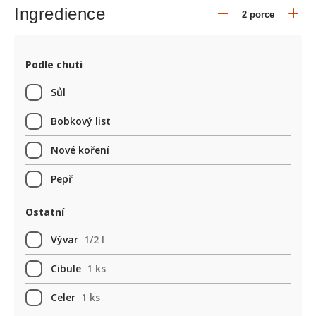
Ingredience
Podle chuti
Sůl
Bobkový list
Nové koření
Pepř
Ostatní
Vývar
1/2 l
Cibule
1 ks
Celer
1 ks