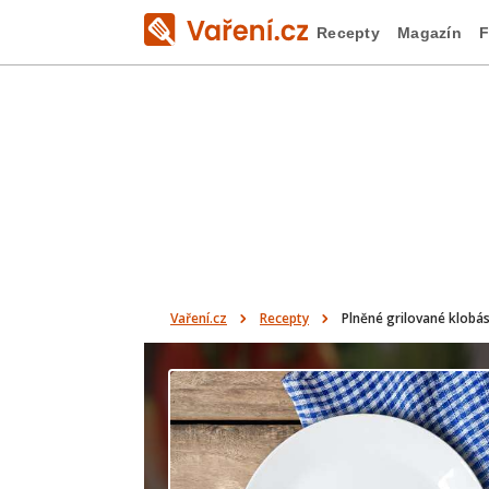
Recepty
Magazín
F
Vaření.cz
Recepty
Plněné grilované klobá