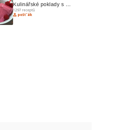
Kulinářské poklady s 
1297
receptů
nanuky, pikantní 
poštˇák
pomazánkou a dalšími 
lahůdkami