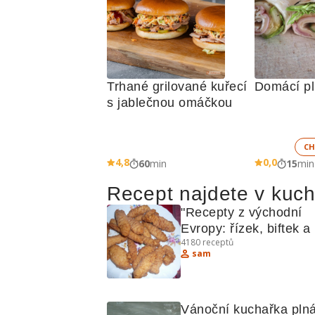
Trhané grilované kuřecí 
Domácí pln
s jablečnou omáčkou
CH
4,8
0,0
60
min
15
min
Recept najdete v kuc
"Recepty z východní 
Evropy: řízek, biftek a 
4180
receptů
další lahůdky"
sam
Vánoční kuchařka plná