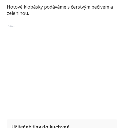
Hotové klobásky podáváme s čerstvým pečivem a
zeleninou.
Reklama
Užitečné tipy do kuchyně