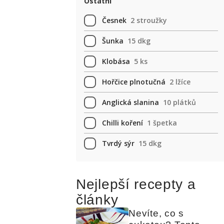
Ostatní
Česnek
2 stroužky
Šunka
15 dkg
Klobása
5 ks
Hořčice plnotučná
2 lžíce
Anglická slanina
10 plátků
Chilli koření
1 špetka
Tvrdý sýr
15 dkg
Nejlepší recepty a
články
Nevíte, co s 