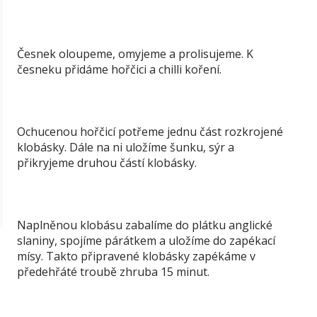
Česnek oloupeme, omyjeme a prolisujeme. K
česneku přidáme hořčici a chilli koření.
Ochucenou hořčicí potřeme jednu část rozkrojené
klobásky. Dále na ni uložíme šunku, sýr a
přikryjeme druhou částí klobásky.
Naplněnou klobásu zabalíme do plátku anglické
slaniny, spojíme párátkem a uložíme do zapékací
mísy. Takto připravené klobásky zapékáme v
předehřáté troubě zhruba 15 minut.