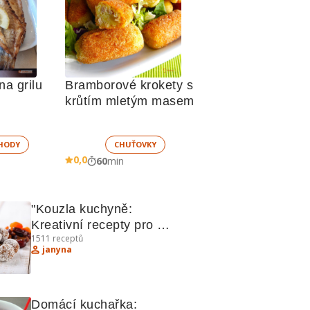
na grilu
Bramborové krokety s 
krůtím mletým masem
HODY
CHUŤOVKY
0,0
60
min
"Kouzla kuchyně: 
Kreativní recepty pro 
1511
receptů
sladké i slané lahůdky"
janyna
Domácí kuchařka: 