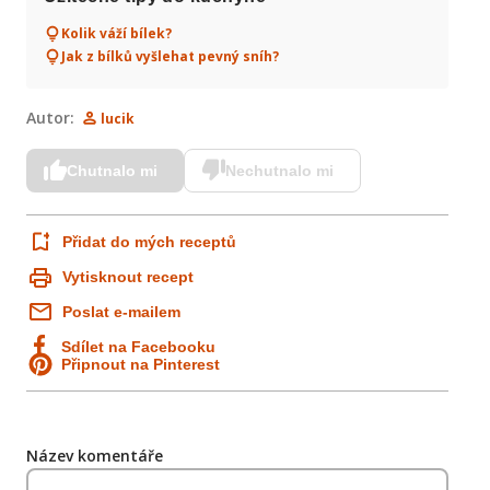
Kolik váží bílek?
Jak z bílků vyšlehat pevný sníh?
Autor:
lucik
Chutnalo mi
Nechutnalo mi
Přidat do mých receptů
Vytisknout recept
Poslat e-mailem
Sdílet na Facebooku
Připnout na Pinterest
Název komentáře