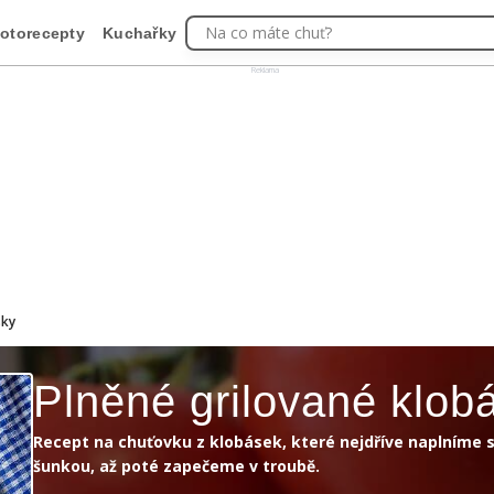
Na co máte chuť?
otorecepty
Kuchařky
Reklama
sky
Plněné grilované klob
Recept na chuťovku z klobásek, které nejdříve naplníme 
šunkou, až poté zapečeme v troubě.