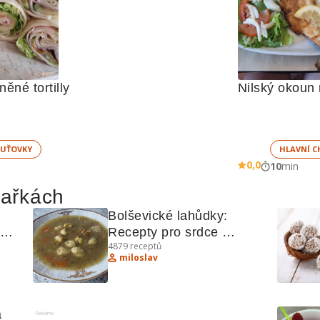
ěné tortilly
Nilský okoun 
UŤOVKY
HLAVNÍ C
0,0
10
min
hařkách
Bolševické lahůdky: 
Recepty pro srdce 
4879
receptů
východoevropské kuchyně
miloslav
 
Reklama