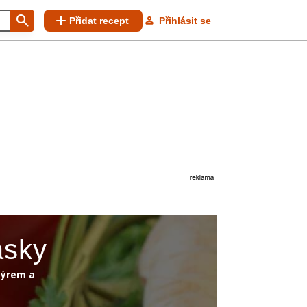
Přidat recept
Přihlásit se
ásky
sýrem a