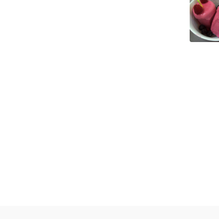
ácí 
ky, 