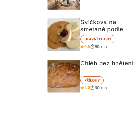
čem vařit
Svíčková na 
smetaně podle 
Richarda Nováka
HLAVNÍ CHODY
4,8
90
min
Chléb bez hnětení
PŘÍLOHY
4,8
60
min