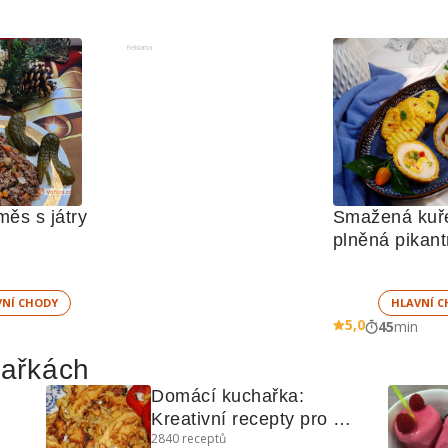
Reklama
ěs s játry
Smažená kuřec
plněná pikant
VNÍ CHODY
HLAVNÍ C
5,0
45
min
hařkách
Domácí kuchařka: 
Kreativní recepty pro 
2840
receptů
každý den