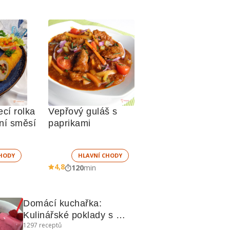
í rolka 
Vepřový guláš s 
ní směsí
paprikami 
HODY
HLAVNÍ CHODY
4,8
120
min
Domácí kuchařka: 
Kulinářské poklady s 
1297
receptů
nanuky, pikantní 