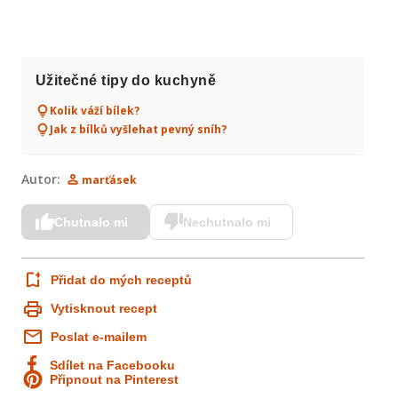
Užitečné tipy do kuchyně
Kolik váží bílek?
Jak z bílků vyšlehat pevný sníh?
Autor:
marťásek
Chutnalo mi
Nechutnalo mi
Přidat do mých receptů
Vytisknout recept
Poslat e-mailem
Sdílet na Facebooku
Připnout na Pinterest