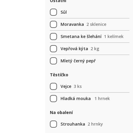
Ostatní
Sůl
Moravanka
2 sklenice
Smetana ke šlehání
1 kelímek
Vepřová kýta
2 kg
Mletý černý pepř
Těstíčko
Vejce
3 ks
Hladká mouka
1 hrnek
Na obalení
Strouhanka
2 hrnky