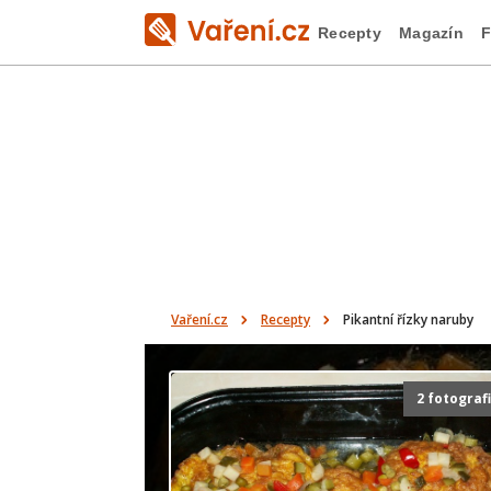
Recepty
Magazín
F
Vaření.cz
Recepty
Pikantní řízky naruby
2 fotograf