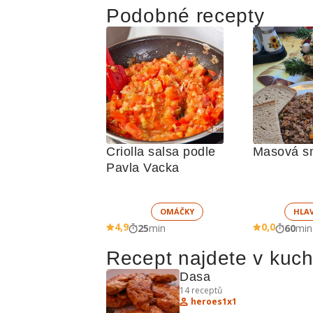
Podobné recepty
Criolla salsa podle 
Masová sm
Pavla Vacka
OMÁČKY
HLA
4,9
0,0
25
min
60
min
Recept najdete v kuc
Dasa
14
receptů
heroes1x1