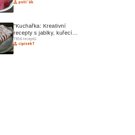
poštˇák
pomazánkou a dalšími 
lahůdkami
"Kuchařka: Kreativní 
recepty s jablky, kuřecím, 
7856
receptů
králíkem a bochánky"
cipisekT