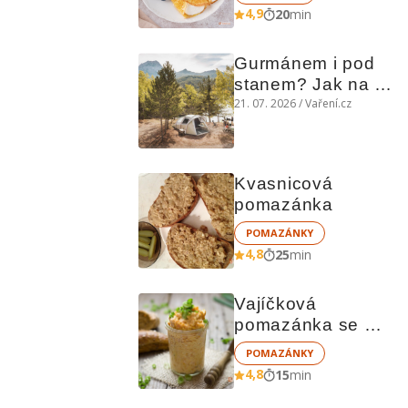
4,9
20
min
Gurmánem i pod 
stanem? Jak na 
polní kuchyni a na 
21. 07. 2026 / Vaření.cz
čem vařit
Kvasnicová 
pomazánka
POMAZÁNKY
4,8
25
min
Vajíčková 
pomazánka se 
zeleninou
POMAZÁNKY
4,8
15
min