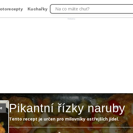
Na co máte chuť?
otorecepty
Kuchařky
Reklama
Pikantní řízky naruby
ie
Tento recept je určen pro milovníky ostřejších jídel.