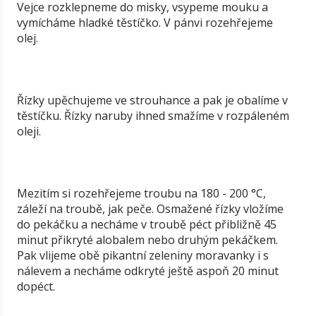
Vejce rozklepneme do misky, vsypeme mouku a
vymícháme hladké těstíčko. V pánvi rozehřejeme
olej.
Řízky upěchujeme ve strouhance a pak je obalíme v
těstíčku. Řízky naruby ihned smažíme v rozpáleném
oleji.
Mezitím si rozehřejeme troubu na 180 - 200 °C,
záleží na troubě, jak peče. Osmažené řízky vložíme
do pekáčku a necháme v troubě péct přibližně 45
minut přikryté alobalem nebo druhým pekáčkem.
Pak vlijeme obě pikantní zeleniny moravanky i s
nálevem a necháme odkryté ještě aspoň 20 minut
dopéct.