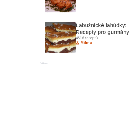
Labužnické lahůdky: 
Recepty pro gurmány
4516
receptů
Milma
Reklama