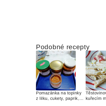
Podobné recepty
Pomazánka na topinky 
Těstovinov
z lilku, cukety, paprik, 
kuřecím m
sušených rajčat a 
zelenino