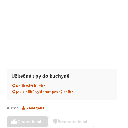
 
Užitečné tipy do kuchyně
Kolik váží bílek?
Jak z bílků vyšlehat pevný sníh?
Autor:
Renegene
Chutnalo mi
Nechutnalo mi