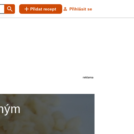
Přidat recept
Přihlásit se
aným