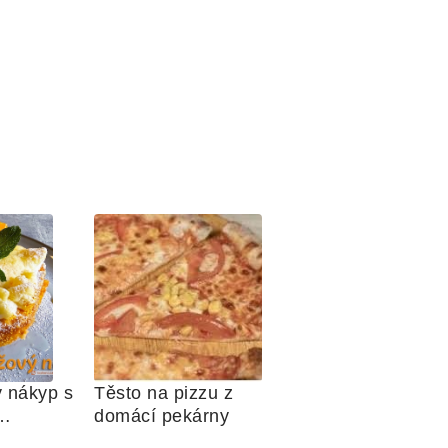
 nákyp s 
Těsto na pizzu z 
domácí pekárny
 sněhem