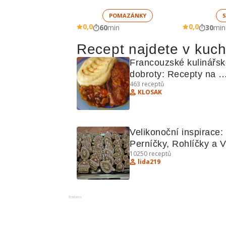
žampionů
POMAZÁNKY
S
0,0
0,0
60
min
30
min
Recept najdete v kuc
Francouzské kulinářsk
dobroty: Recepty na 
463
receptů
plněnou kachnu, vepřo
KLOSAK
plátky na pivu a další 
lahůdky
Velikonoční inspirace: 
Perníčky, Rohlíčky a V
10250
receptů
lida219
Reklama