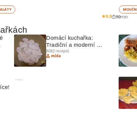
ALÁTY
MOUČN
0,0
90
min
hařkách
é 
Domácí kuchařka: 
Tradiční a moderní 
8082
receptů
vé 
recepty
mída
Reklama
íce!