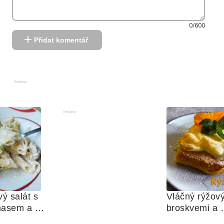
0/600
Přidat komentář
Reklama
Reklama
ý salát s 
Vláčný rýžový
asem a 
broskvemi a 
u 
nadýchaným