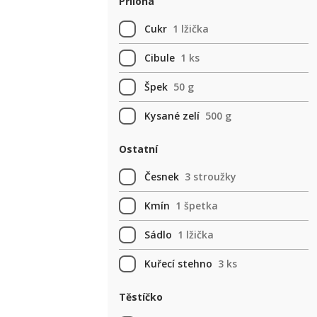
Příloha
Cukr
1 lžička
Cibule
1 ks
Špek
50 g
Kysané zelí
500 g
Ostatní
Česnek
3 stroužky
Kmín
1 špetka
Sádlo
1 lžička
Kuřecí stehno
3 ks
Těstíčko