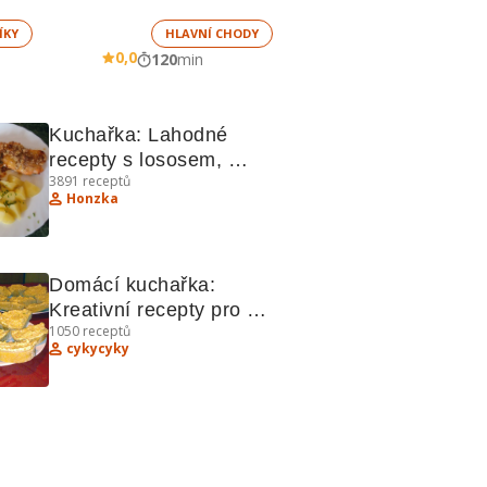
ÍKY
HLAVNÍ CHODY
0,0
120
min
Kuchařka: Lahodné 
recepty s lososem, 
3891
receptů
gulášem a tvarohem
Honzka
Domácí kuchařka: 
Kreativní recepty pro 
1050
receptů
šťavnatá jídla
cykycyky