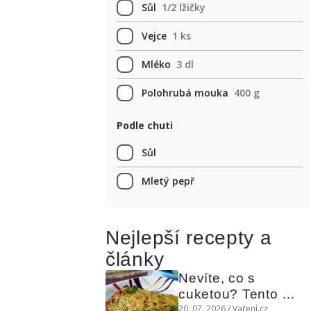
Sůl
1/2 lžičky
Vejce
1 ks
Mléko
3 dl
Polohrubá mouka
400 g
Podle chuti
Sůl
Mletý pepř
Nejlepší recepty a
články
Nevíte, co s 
cuketou? Tento 
levný slaný koláč 
20. 07. 2026 / Vaření.cz