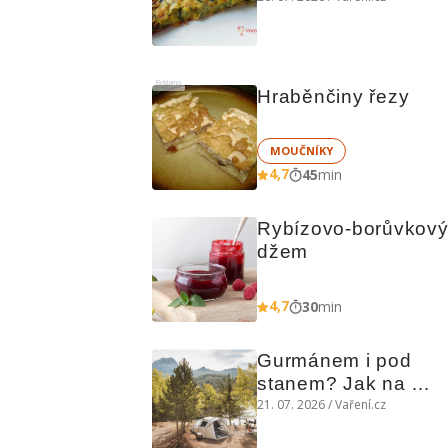
chutná božsky teplý 
i studený
Reklama
Hraběnčiny řezy
MOUČNÍKY
4,7
45
min
Rybízovo-borůvkový
džem
4,7
30
min
Gurmánem i pod 
stanem? Jak na 
polní kuchyni a na 
21. 07. 2026 / Vaření.cz
čem vařit