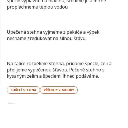
špecle vyplavou na hladinu, scedíme je a mírně
propláchneme teplou vodou.
Upečená stehna vyjmeme z pekáče a výpek
necháme zredukovat na silnou šťávu.
Na talíře rozdělíme stehna, přidáme špecle, zelí a
přelijeme vypečenou šťávou. Pečené stehno s
kysaným zelím a špeclemi ihned podáváme.
KUŘECÍ STEHNA
PŘÍLOHY Z MOUKY
Reklama