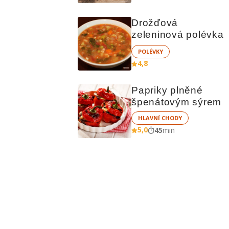
Drožďová 
zeleninová polévka
POLÉVKY
4,8
Papriky plněné 
špenátovým sýrem
HLAVNÍ CHODY
5,0
45
min