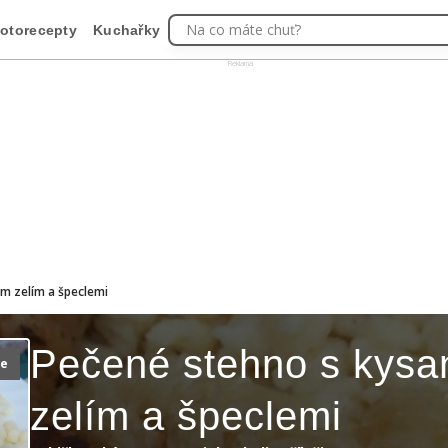
Na co máte chuť?
otorecepty
Kuchařky
Reklama
m zelím a špeclemi
Pečené stehno s kys
ie
zelím a špeclemi