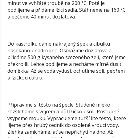
minut ve vyhřáté troubě na 200 °C. Poté je
podlijeme a přidáme lžíci sádla. Stáhneme na 160 °C
a pečeme 40 minut dozlatova.
Do kastrolku dáme nakrájený špek a cibulku
nasekanou nadrobno. Osmažíme dozlatova a
přidáme 500 g kysaného scezeného zelí, které jsme
překrojili. Lehce podlijeme a necháme mírně dusit
doměkka. Až se voda vydusí, ochutíme solí, pepřem
a lžičkou cukru.
Připravíme si těsto na špecle. Studené mléko
rozšleháme s vejcem a půl lžičkou soli. Postupně
vsypeme mouku. Vypracujeme tužší lité těsto, které
lijeme přes hrubý cedník do osolené vroucí vody.
Zlehka zamícháme, ať se nepřichytí na dno. Až