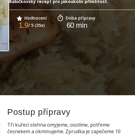
Babičkovský recept pro jakoukoliv příležitost.
Hodnocení
Doba přípravy
1.9
60
min
/ 5 (35x)
Postup přípravy
Tři kuřecí stehna omyjeme, osolíme, potřeme
česnekem a okmínujeme. Zprudka je zapečeme 10