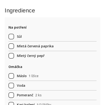
Ingredience
Na potření
Sůl
Mletá červená paprika
Mletý černý pepř
Omáčka
Máslo
1 lžíce
Voda
Pomeranč
2 ks
Kari koření
1/2 lžičky