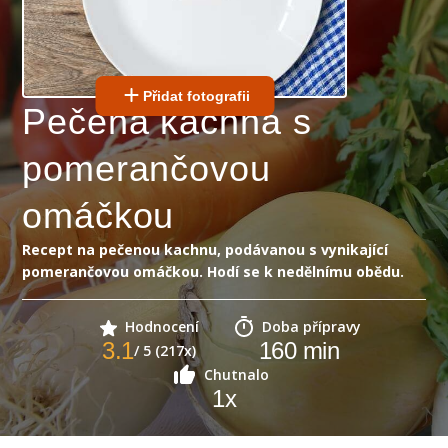
Přidat fotografii
Pečená kachna s
pomerančovou
omáčkou
Recept na pečenou kachnu, podávanou s vynikající
pomerančovou omáčkou. Hodí se k nedělnímu obědu.
Hodnocení
Doba přípravy
3.1
160
min
/ 5 (217x)
Chutnalo
1
x