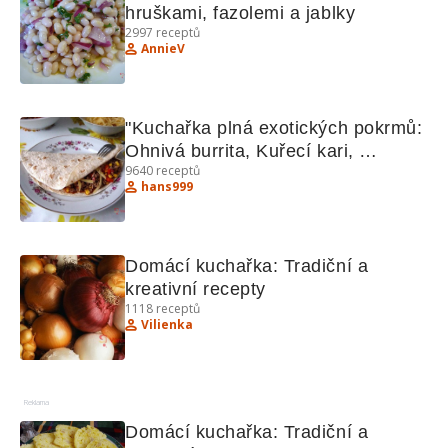
hruškami, fazolemi a jablky
2997
receptů
AnnieV
"Kuchařka plná exotických pokrmů: 
Ohnivá burrita, Kuřecí kari, 
9640
receptů
Hradečtí votroci"
hans999
Domácí kuchařka: Tradiční a 
kreativní recepty
1118
receptů
Vilienka
Reklama
Domácí kuchařka: Tradiční a 