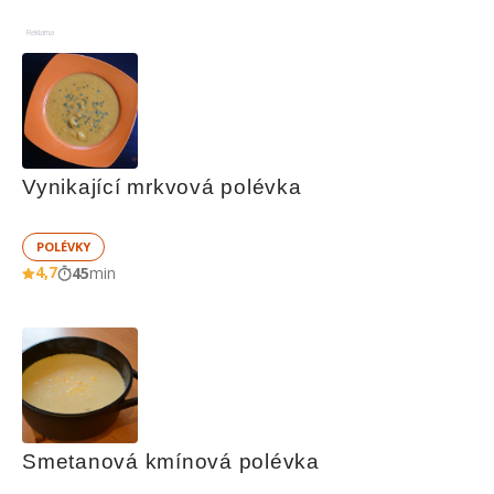
Reklama
Vynikající mrkvová polévka
POLÉVKY
4,7
45
min
Smetanová kmínová polévka