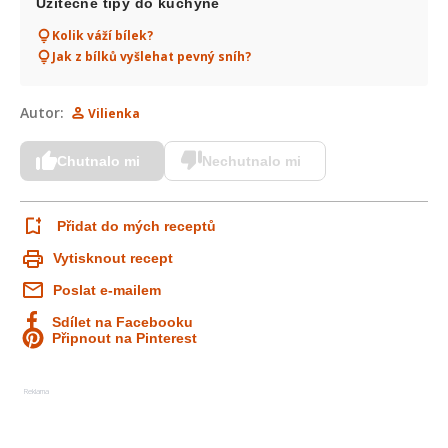
Užitečné tipy do kuchyně
Kolik váží bílek?
Jak z bílků vyšlehat pevný sníh?
Autor:
Vilienka
Chutnalo mi
Nechutnalo mi
Přidat do mých receptů
Vytisknout recept
Poslat e-mailem
Sdílet na Facebooku
Připnout na Pinterest
Reklama