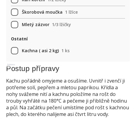
Škorobová moučka
1 lžíce
Mletý zázvor
1/3 lžičky
Ostatní
Kachna ( asi 2 kg)
1 ks
Reklama
Postup přípravy
Kachu pořádně omyjeme a osušíme. Uvnitř i zvenčí ji
potřeme solí, pepřem a mletou paprikou. Křídla a
nohy svážeme nití a kachnu položíme na rošt do
trouby vyhřáté na 180°C a pečeme ji přibližně hodinu
a půl. Na začátku pečení umístíme pod rošt s kachnou
plech, do kterého nalijeme asi čtvrt litru vody.