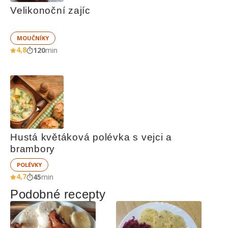
Velikonoční zajíc
MOUČNÍKY
4,8
120
min
Hustá květáková polévka s vejci a 
brambory
POLÉVKY
4,7
45
min
Podobné recepty