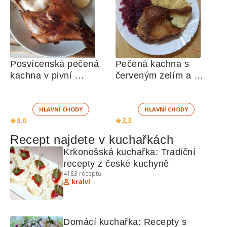
Posvícenská pečená 
Pečená kachna s 
kachna v pivní 
červeným zelím a 
marinádě
houskovým knedlíkem
HLAVNÍ CHODY
HLAVNÍ CHODY
0,0
2,3
Recept najdete v kuchařkách
Krkonošská kuchařka: Tradiční 
recepty z české kuchyně
4183
receptů
kralvl
Domácí kuchařka: Recepty s 