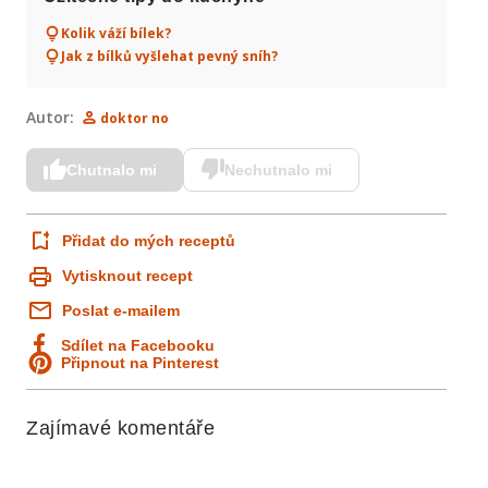
Kolik váží bílek?
Jak z bílků vyšlehat pevný sníh?
Autor:
doktor no
Chutnalo mi
Nechutnalo mi
Přidat do mých receptů
Vytisknout recept
Poslat e-mailem
Sdílet na Facebooku
Připnout na Pinterest
Zajímavé komentáře