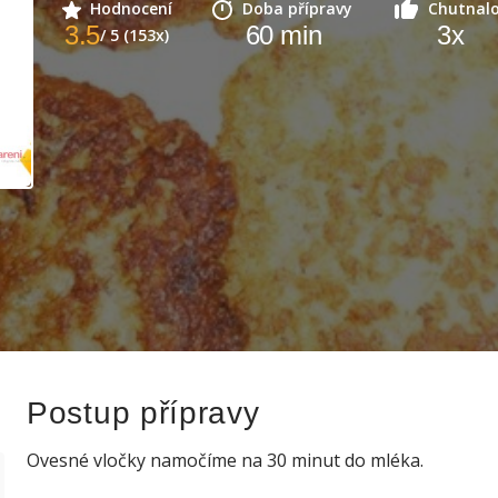
Hodnocení
Doba přípravy
Chutnal
3.5
60
min
3
x
/ 5 (153x)
Postup přípravy
Ovesné vločky namočíme na 30 minut do mléka.