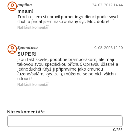
papilon
24. 02. 2012 14:44
mnam!
Trochu jsem si upravil pomer ingredienci podle svych
chuti a pridal jsem nastrouhany syr. Moc dobre!
Nahlásit komentář
Spenatova
19. 08. 2008 12:20
SUPER!
Jsou fakt skvělé, podobné bramborákům, ale mají
takovou svou specifickou příchuť. Opravdu úžasné a
jednoduché! Když ji připravíme jako cmundu
(uzené/salám, kys. zelí), můžeme se po nich všichni
utlouct!
Nahlásit komentář
Název komentáře
0/255