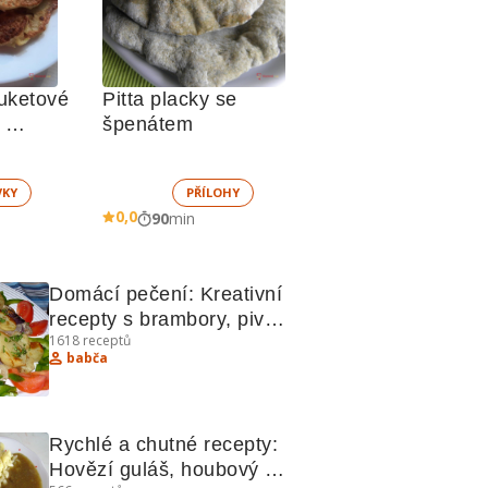
uketové 
Pitta placky se 
špenátem
VKY
PŘÍLOHY
0,0
90
min
Domácí pečení: Kreativní 
recepty s brambory, pivem 
1618
receptů
a kuřecími játry
babča
Rychlé a chutné recepty: 
Hovězí guláš, houbový 