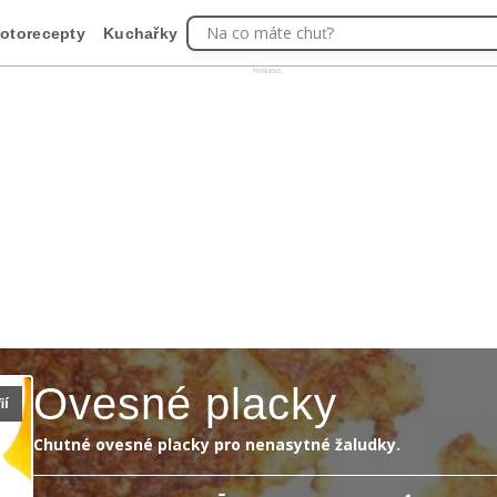
Na co máte chuť?
otorecepty
Kuchařky
Reklama
Ovesné placky
ií
Chutné ovesné placky pro nenasytné žaludky.