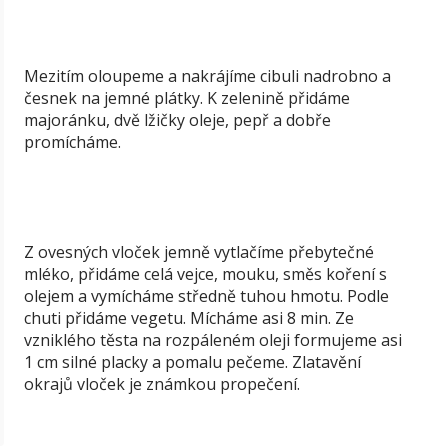
Mezitím oloupeme a nakrájíme cibuli nadrobno a
česnek na jemné plátky. K zelenině přidáme
majoránku, dvě lžičky oleje, pepř a dobře
promícháme.
Z ovesných vloček jemně vytlačíme přebytečné
mléko, přidáme celá vejce, mouku, směs koření s
olejem a vymícháme středně tuhou hmotu. Podle
chuti přidáme vegetu. Mícháme asi 8 min. Ze
vzniklého těsta na rozpáleném oleji formujeme asi
1 cm silné placky a pomalu pečeme. Zlatavění
okrajů vloček je známkou propečení.