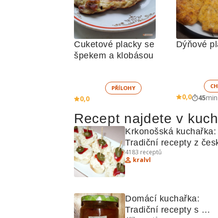
Cuketové placky se 
Dýňové pl
špekem a klobásou
CH
PŘÍLOHY
0,0
45
min
0,0
Recept najdete v kuc
Krkonošská kuchařka: 
Tradiční recepty z česk
4183
receptů
kuchyně
kralvl
Domácí kuchařka: 
Tradiční recepty s 