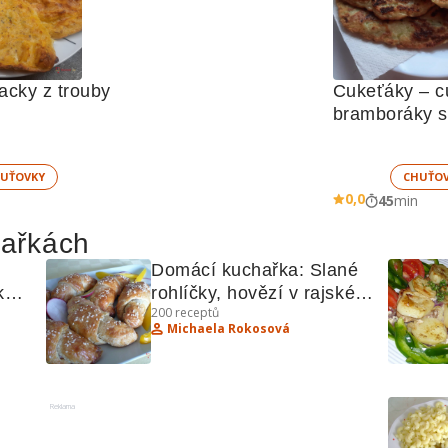
acky z trouby
Cukeťáky – c
bramboráky s 
bramborami
UŤOVKY
CHUŤO
0,0
45
min
hařkách
Domácí kuchařka: Slané 
é 
rohlíčky, hovězí v rajské 
200
receptů
omáčce, Baileys, griotka, 
Michaela Rokosová
masala
Reklama