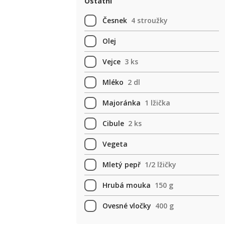
Ostatní
Česnek
4 stroužky
Olej
Vejce
3 ks
Mléko
2 dl
Majoránka
1 lžička
Cibule
2 ks
Vegeta
Mletý pepř
1/2 lžičky
Hrubá mouka
150 g
Ovesné vločky
400 g