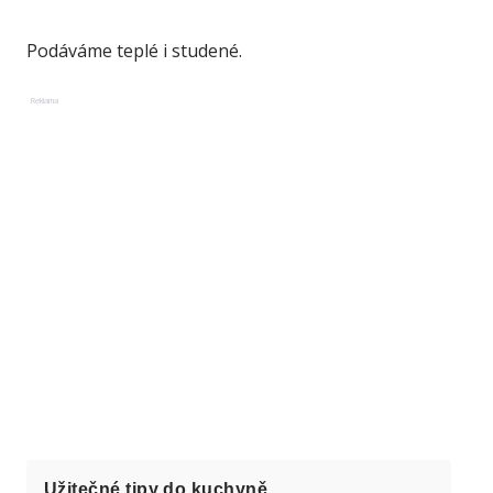
Podáváme teplé i studené.
Reklama
Užitečné tipy do kuchyně