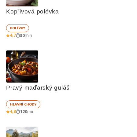
Kopřivová polévka
POLÉVKY
4,7
30
min
Pravý maďarský guláš
HLAVNÍ CHODY
4,8
120
min