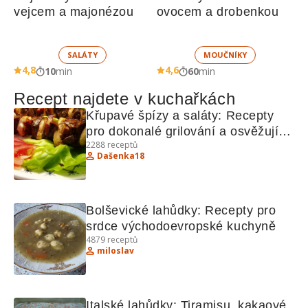
vejcem a majonézou
ovocem a drobenkou
SALÁTY
MOUČNÍKY
4,8
4,6
10
min
60
min
Recept najdete v kuchařkách
Křupavé špízy a saláty: Recepty 
pro dokonalé grilování a osvěžující 
2288
receptů
saláty
Dašenka18
Bolševické lahůdky: Recepty pro 
srdce východoevropské kuchyně
4879
receptů
miloslav
Italské lahůdky: Tiramisu, kakaové 