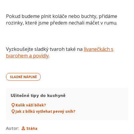
Pokud budeme plnit koláče nebo buchty, přidáme
rozinky, které jsme předem nechali máčet v rumu.
Vyzkoušejte sladký tvaroh také na
lívanečkách s
tvarohem a povidly
.
SLADKÉ NÁPLNĚ
Užitečné tipy do kuchyně
Kolik váží bílek?
Jak z bílků vyšlehat pevný sníh?
Autor:
Stáňa