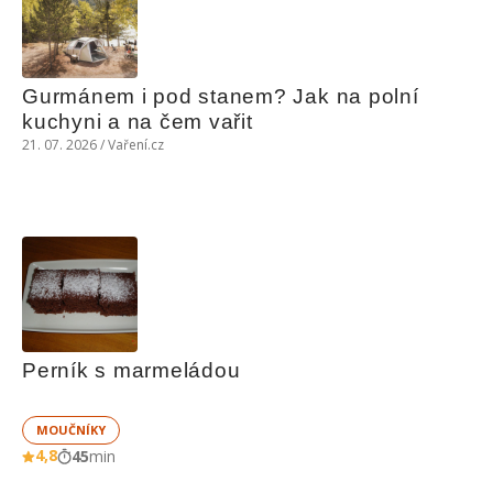
Gurmánem i pod stanem? Jak na polní 
kuchyni a na čem vařit
21. 07. 2026 / Vaření.cz
Perník s marmeládou
MOUČNÍKY
4,8
45
min