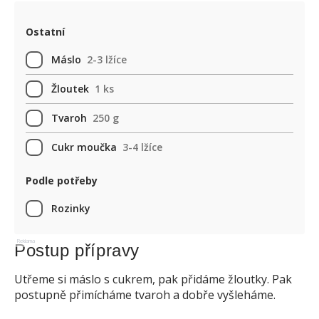
Ostatní
Máslo
2-3 lžíce
Žloutek
1 ks
Tvaroh
250 g
Cukr moučka
3-4 lžíce
Podle potřeby
Rozinky
Reklama
Postup přípravy
Utřeme si máslo s cukrem, pak přidáme žloutky. Pak
postupně přimícháme tvaroh a dobře vyšleháme.