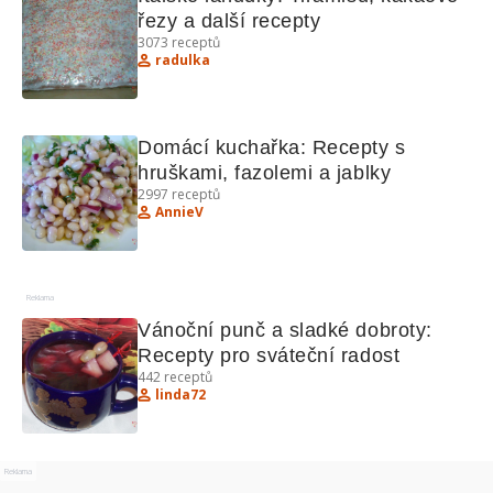
řezy a další recepty
3073
receptů
radulka
Domácí kuchařka: Recepty s 
hruškami, fazolemi a jablky
2997
receptů
AnnieV
Reklama
Vánoční punč a sladké dobroty: 
Recepty pro sváteční radost
442
receptů
linda72
Reklama