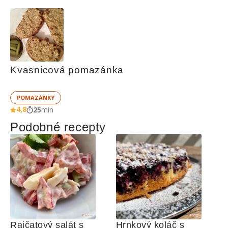
Kvasnicová pomazánka
POMAZÁNKY
4,8
25
min
Podobné recepty
Rajčatový salát s 
Hrnkový koláč s 