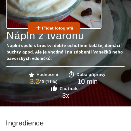
Přidat fotografii
Náplň z tvarohu
Náplní spolu s broskví dobře ochutíme koláče, domácí
buchty apod. Ale je vhodná i na zdobení lívanečků nebo
bavorských vdolečků.
Hodnocení
Doba přípravy
3.2
10
min
/ 5 (114x)
Chutnalo
3
x
Ingredience