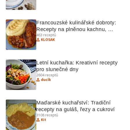
Francouzské kulinářské dobroty: 
Recepty na plněnou kachnu, 
463
receptů
vepřové plátky na pivu a další 
KLOSAK
lahůdky
Letní kuchařka: Kreativní recepty 
pro slunečné dny
2604
receptů
ducík
Maďarské kuchařství: Tradiční 
recepty na guláš, řezy a cukroví
3108
receptů
Kit