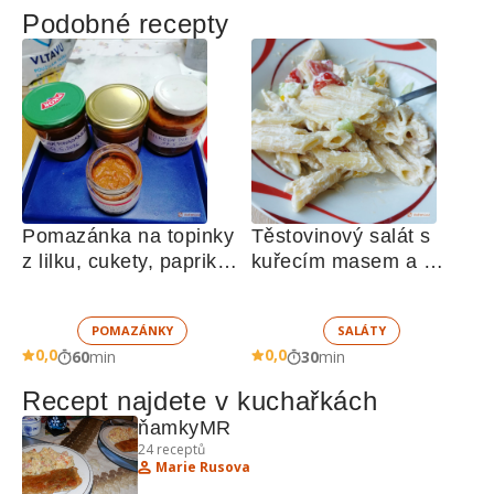
Podobné recepty
Pomazánka na topinky 
Těstovinový salát s 
z lilku, cukety, paprik, 
kuřecím masem a 
sušených rajčat a 
zeleninou 
žampionů
POMAZÁNKY
SALÁTY
0,0
0,0
60
min
30
min
Recept najdete v kuchařkách
ňamkyMR
24
receptů
Marie Rusova