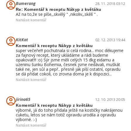
Bumerang
28. 11. 2018 03:12
Re: Komentář k receptu Nákyp z květáku
Až na to,že se píše,,skvělý " ,nikoliv,,skělí " .
Nahlásit komentář
KitKat
02. 12. 2013 19:44
Komentář k receptu Nákyp z květáku
super večeře!!! pochutnala si celá rodina... moc děkujeme
za fajnový recept, který ukládáme a rádi budeme
opakovat!!! :o) Sýr jsme měli celých 15 dkg eidamu a
uzeninu šunku Bohemia, česnek jsme nedávali, muškát
také ne, jen sůl a pepř.. přesně jak píší ostatní, opravdu
se dá přidat cokoli, co zrovna doma je k dispozici...
Nahlásit komentář
jirina65
12. 10. 2013 20:05
Komentář k receptu Nákyp z květáku
výborné, já do toho přidala ještě na kostičky nakrájenou
cuketu, letos se nám totiž opravdu urodila a opravdu
výborné. :-)
Nahlásit komentář