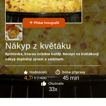
Přidat fotografii
Nákyp z květáku
Rychlovka, kterou zvládne každý. Recept na květákový
nákyp doplněný sýrem a salámem.
Hodnocení
Doba přípravy
4.7
45
min
/ 5 (142x)
Chutnalo
33
x