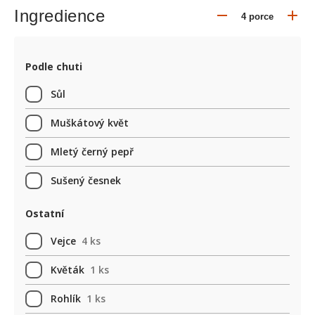
Ingredience
Podle chuti
Sůl
Muškátový květ
Mletý černý pepř
Sušený česnek
Ostatní
Vejce
4 ks
Květák
1 ks
Rohlík
1 ks