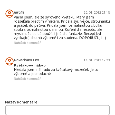
jarolis
26. 01. 2012 21:18
Vařila jsem, ale ze syrového květáku, který jsem
rozsekala předtím v mixéru. Přidala sýr, vejce, strouhanku
a prášek do pečiva. Přidala jsem osmahnutou cibulku
spolu s osmahnutou slaninou. Koření dle receptu, ale
myslím, že se dá použít i jiné dle fantazie. Recept byl
vynikající, chutná výborně i za studena. DOPORUČUJI :-)
Nahlásit komentář
Hovorkova Eva
14. 01. 2012 17:23
Květákový nákyp
Hledala jsem náhradu za květákový mozeček. Je to
výborné a jednoduché.
Nahlásit komentář
Název komentáře