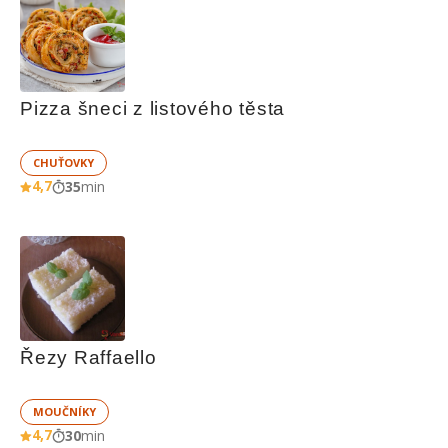
Pizza šneci z listového těsta
CHUŤOVKY
4,7
35
min
Řezy Raffaello
MOUČNÍKY
4,7
30
min