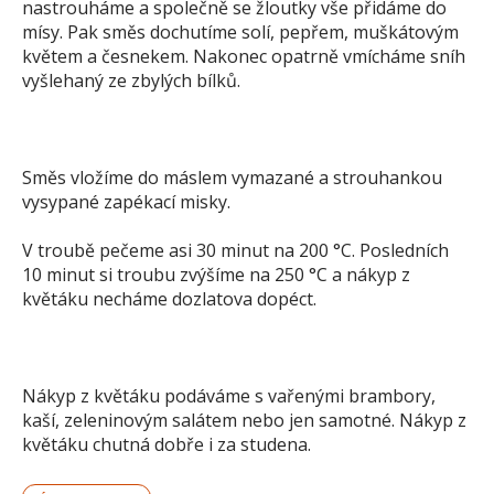
nastrouháme a společně se žloutky vše přidáme do
mísy. Pak směs dochutíme solí, pepřem, muškátovým
květem a česnekem. Nakonec opatrně vmícháme sníh
vyšlehaný ze zbylých bílků.
Směs vložíme do máslem vymazané a strouhankou
vysypané zapékací misky.
V troubě pečeme asi 30 minut na 200 °C. Posledních
10 minut si troubu zvýšíme na 250 °C a nákyp z
květáku necháme dozlatova dopéct.
Nákyp z květáku podáváme s vařenými brambory,
kaší, zeleninovým salátem nebo jen samotné. Nákyp z
květáku chutná dobře i za studena.