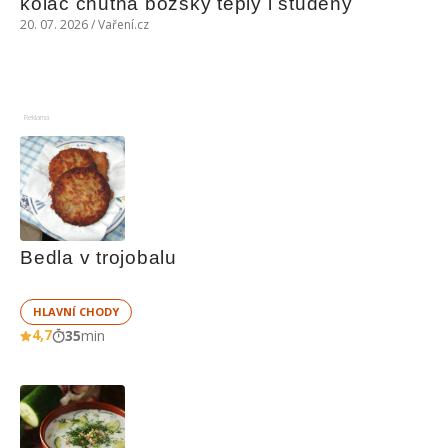
koláč chutná božsky teplý i studený
20. 07. 2026 / Vaření.cz
Reklama
Bedla v trojobalu
HLAVNÍ CHODY
4,7
35
min