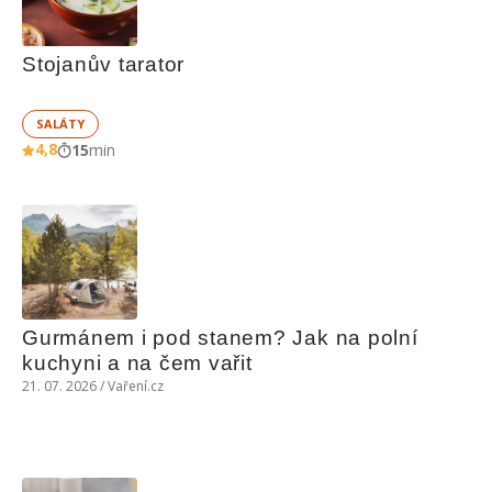
Stojanův tarator
SALÁTY
4,8
15
min
Gurmánem i pod stanem? Jak na polní 
kuchyni a na čem vařit
21. 07. 2026 / Vaření.cz