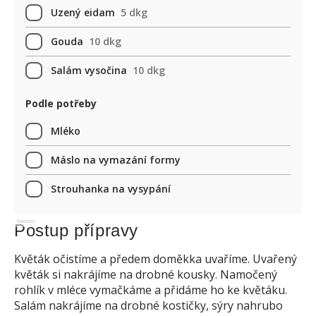
Uzený eidam
5 dkg
Gouda
10 dkg
Salám vysočina
10 dkg
Podle potřeby
Mléko
Máslo na vymazání formy
Strouhanka na vysypání
Reklama
Postup přípravy
Květák očistíme a předem doměkka uvaříme. Uvařený
květák si nakrájíme na drobné kousky. Namočený
rohlík v mléce vymačkáme a přidáme ho ke květáku.
Salám nakrájíme na drobné kostičky, sýry nahrubo