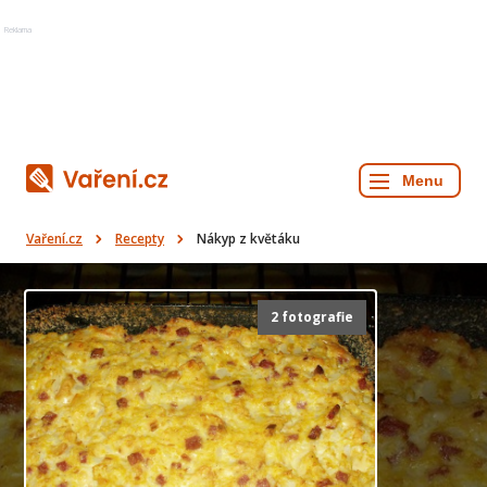
Reklama
Vaření.cz
Recepty
Nákyp z květáku
2 fotografie