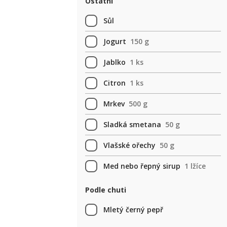
Ostatní
Sůl
Jogurt
150 g
Jablko
1 ks
Citron
1 ks
Mrkev
500 g
Sladká smetana
50 g
Vlašské ořechy
50 g
Med nebo řepný sirup
1 lžíce
Podle chuti
Mletý černý pepř