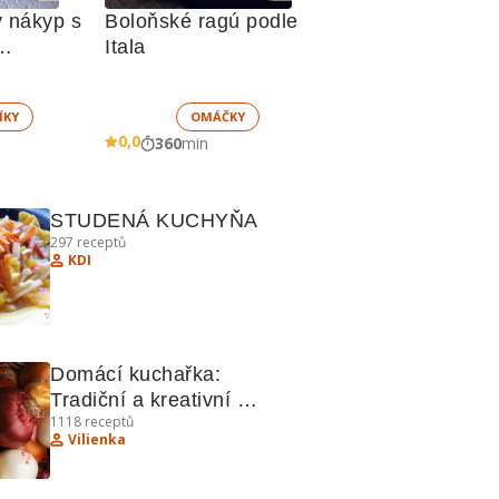
 nákyp s 
Boloňské ragú podle 
Itala
 sněhem
ÍKY
OMÁČKY
0,0
360
min
STUDENÁ KUCHYŇA
297
receptů
KDI
Domácí kuchařka: 
Tradiční a kreativní 
1118
receptů
recepty
Vilienka