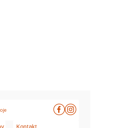
oje
by
Kontakt