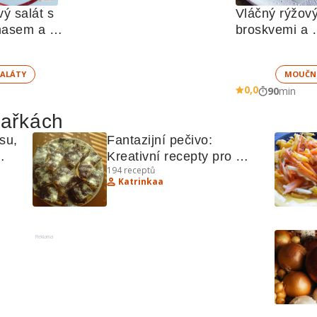
ý salát s 
Vláčný rýžový
asem a 
broskvemi a 
u 
nadýchaným
ALÁTY
MOUČN
0,0
90
min
hařkách
su, 
Fantazijní pečivo: 
Kreativní recepty pro 
194
receptů
hrnkový koláč, šátečky, 
Katrinkaa
placičky a další lahůdky
Reklama