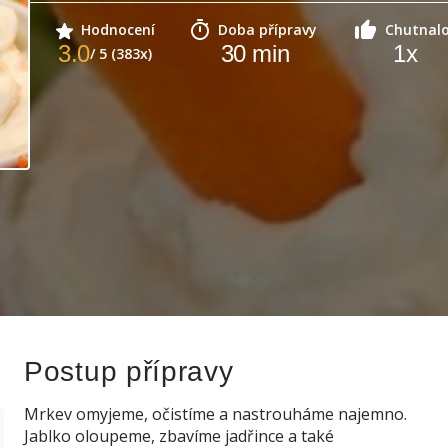
Hodnocení
Doba přípravy
Chutnal
3.0
30
min
1
x
/ 5 (383x)
Postup přípravy
Mrkev omyjeme, očistíme a nastrouháme najemno.
Jablko oloupeme, zbavíme jadřince a také