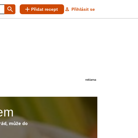
Přidat recept
Přihlásit se
tem
 rád, může do