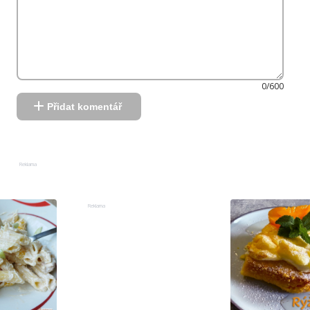
0/600
Přidat komentář
Reklama
Reklama