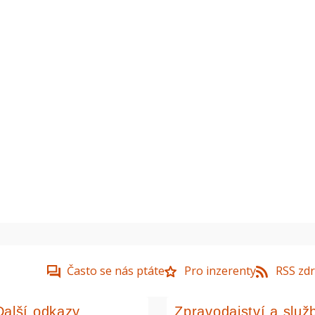
Často se nás ptáte
Pro inzerenty
RSS zdr
Další odkazy
Zpravodajství a služ