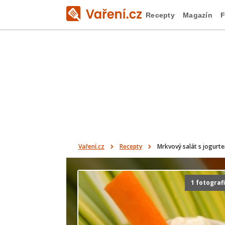
Recepty
Magazín
F
Vaření.cz
Recepty
Mrkvový salát s jogurt
1 fotograf