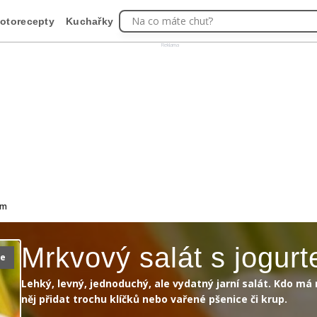
Na co máte chuť?
otorecepty
Kuchařky
Reklama
em
Mrkvový salát s jogur
ie
Lehký, levný, jednoduchý, ale vydatný jarní salát. Kdo má
něj přidat trochu klíčků nebo vařené pšenice či krup.