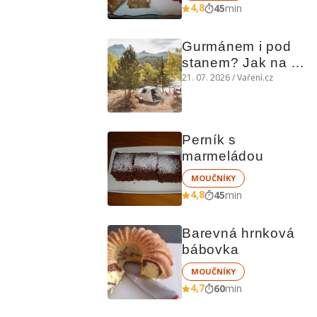
4,8
45
min
Gurmánem i pod 
stanem? Jak na 
polní kuchyni a na 
21. 07. 2026 / Vaření.cz
čem vařit
Perník s 
marmeládou
MOUČNÍKY
4,8
45
min
Barevná hrnková 
bábovka
MOUČNÍKY
4,7
60
min