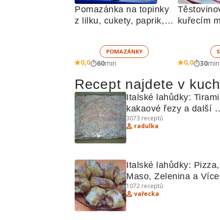
Pomazánka na topinky 
Těstovinov
z lilku, cukety, paprik, 
kuřecím m
sušených rajčat a 
zelenino
žampionů
POMAZÁNKY
S
0,0
0,0
60
min
30
min
Recept najdete v kuc
Italské lahůdky: Tirami
kakaové řezy a další 
3073
receptů
recepty
radulka
Italské lahůdky: Pizza, 
Maso, Zelenina a Více
1072
receptů
vařecka