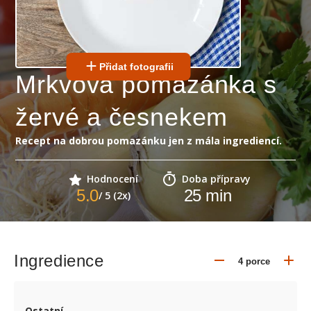
Přidat fotografii
Mrkvová pomazánka s
žervé a česnekem
Recept na dobrou pomazánku jen z mála ingrediencí.
Hodnocení
Doba přípravy
5.0
25
min
/ 5 (2x)
Ingredience
Ostatní