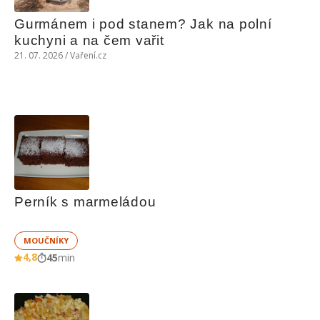
Gurmánem i pod stanem? Jak na polní 
kuchyni a na čem vařit
21. 07. 2026 / Vaření.cz
Perník s marmeládou
MOUČNÍKY
4,8
45
min