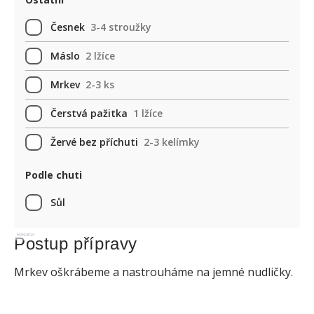
Česnek
3-4 stroužky
Máslo
2 lžíce
Mrkev
2-3 ks
Čerstvá pažitka
1 lžíce
Žervé bez příchuti
2-3 kelímky
Podle chuti
Sůl
Reklama
Postup přípravy
Mrkev oškrábeme a nastrouháme na jemné nudličky.