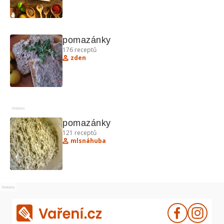
pomazánky
176
receptů
zden
Reklama
pomazánky
121
receptů
mlsnáhuba
Reklama