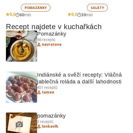
žampionů
POMAZÁNKY
SALÁTY
0,0
0,0
60
min
30
min
Recept najdete v kuchařkách
Pomazánky 
46
receptů
navratova
Indiánské a svěží recepty: Vláčná 
jablečná roláda a další lahodnosti
451
receptů
tamee
pomazánky
2
receptů
lenkavlh