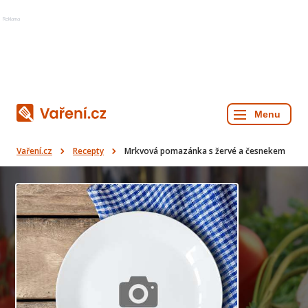
Reklama
Vaření.cz
Recepty
Mrkvová pomazánka s žervé a česnekem