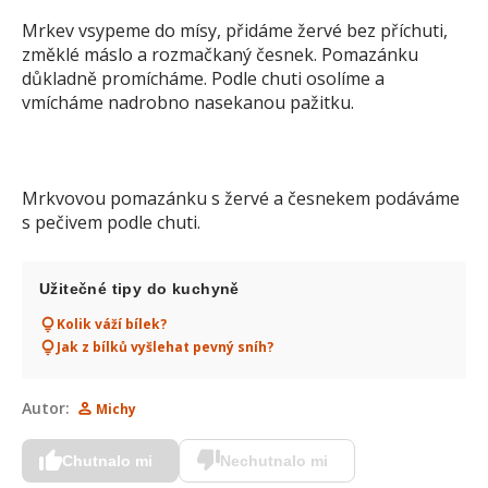
Mrkev vsypeme do mísy, přidáme žervé bez příchuti,
změklé máslo a rozmačkaný česnek. Pomazánku
důkladně promícháme. Podle chuti osolíme a
vmícháme nadrobno nasekanou pažitku.
Mrkvovou pomazánku s žervé a česnekem podáváme
s pečivem podle chuti.
Užitečné tipy do kuchyně
Kolik váží bílek?
Jak z bílků vyšlehat pevný sníh?
Autor:
Michy
Chutnalo mi
Nechutnalo mi