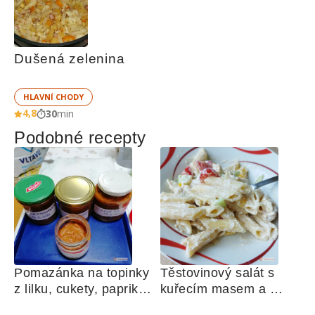
Dušená zelenina
HLAVNÍ CHODY
4,8
30
min
Podobné recepty
Pomazánka na topinky 
Těstovinový salát s 
z lilku, cukety, paprik, 
kuřecím masem a 
sušených rajčat a 
zeleninou 