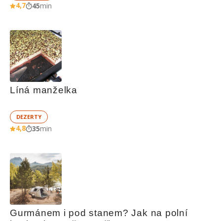
4,7
45
min
Líná manželka
DEZERTY
4,8
35
min
Gurmánem i pod stanem? Jak na polní 