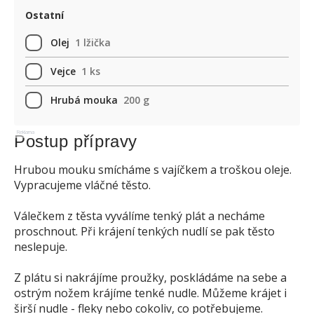
Ostatní
Olej
1 lžička
Vejce
1 ks
Hrubá mouka
200 g
Reklama
Postup přípravy
Hrubou mouku smícháme s vajíčkem a troškou oleje.
Vypracujeme vláčné těsto.
Válečkem z těsta vyválíme tenký plát a necháme
proschnout. Při krájení tenkých nudlí se pak těsto
neslepuje.
Z plátu si nakrájíme proužky, poskládáme na sebe a
ostrým nožem krájíme tenké nudle. Můžeme krájet i
širší nudle - fleky nebo cokoliv, co potřebujeme.