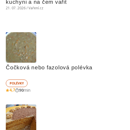
kuchyni a na čem vařit
21. 07. 2026 / Vaření.cz
Čočková nebo fazolová polévka
POLÉVKY
4,7
90
min