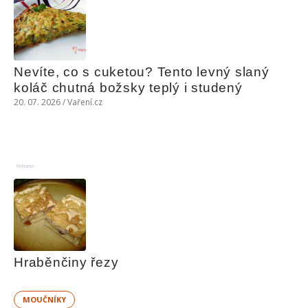
Nevíte, co s cuketou? Tento levný slaný 
koláč chutná božsky teplý i studený
20. 07. 2026 / Vaření.cz
Reklama
Hraběnčiny řezy
MOUČNÍKY