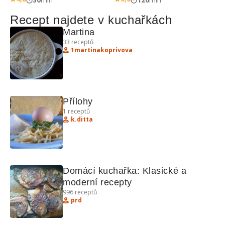
Recept najdete v kuchařkách
Martina 
33
receptů
1martinakoprivova
Přílohy 
1
receptů
k.ditta
Domácí kuchařka: Klasické a 
moderní recepty
996
receptů
prd