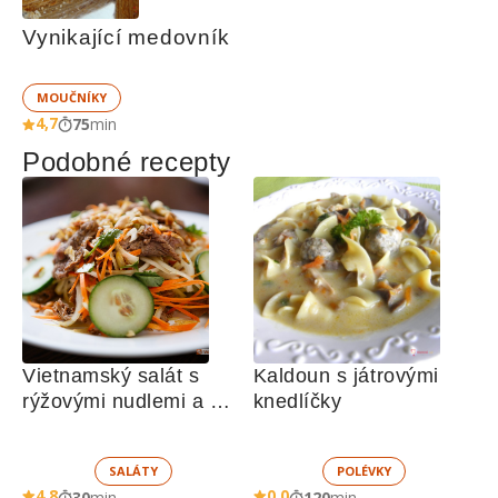
Vynikající medovník
MOUČNÍKY
4,7
75
min
Podobné recepty
Vietnamský salát s 
Kaldoun s játrovými 
rýžovými nudlemi a 
knedlíčky
hovězím masem
SALÁTY
POLÉVKY
4,8
0,0
30
min
120
min