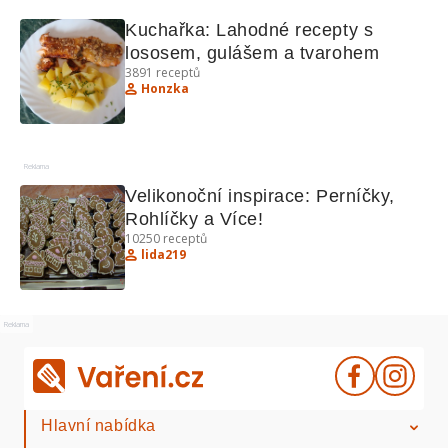
Kuchařka: Lahodné recepty s 
lososem, gulášem a tvarohem
3891
receptů
Honzka
Reklama
Velikonoční inspirace: Perníčky, 
Rohlíčky a Více!
10250
receptů
lida219
Reklama
Hlavní nabídka