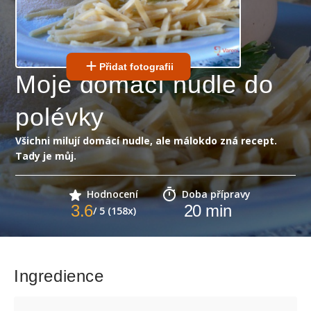
Přidat fotografii
Moje domácí nudle do
polévky
Všichni milují domácí nudle, ale málokdo zná recept.
Tady je můj.
Hodnocení
Doba přípravy
3.6
20
min
/ 5 (158x)
Ingredience