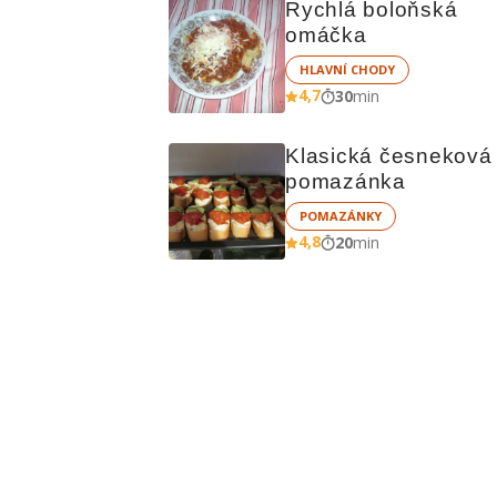
Rychlá boloňská 
omáčka
HLAVNÍ CHODY
4,7
30
min
Klasická česneková 
pomazánka
POMAZÁNKY
4,8
20
min