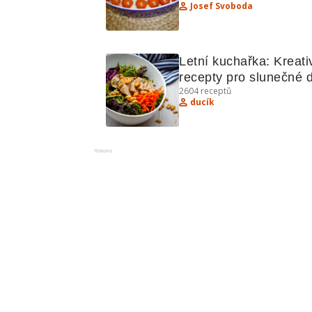
Josef Svoboda
křenem
Letní kuchařka: Kreativ
recepty pro slunečné 
2604
receptů
ducík
Reklama