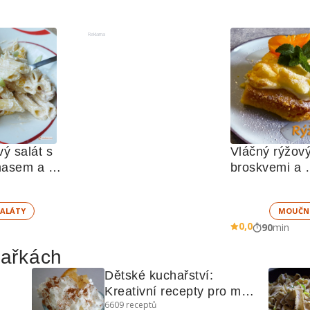
Reklama
ý salát s 
Vláčný rýžový
asem a 
broskvemi a 
u 
nadýchaným
ALÁTY
MOUČN
0,0
90
min
hařkách
Dětské kuchařství: 
Kreativní recepty pro malé 
6609
receptů
kuchaře