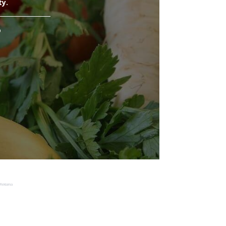
ty.
o
Reklama