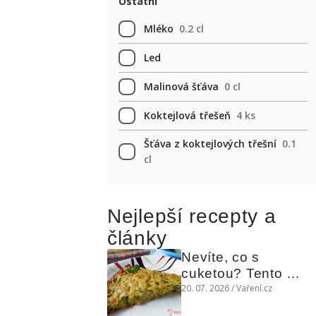
Ostatní
Mléko
0.2 cl
Led
Malinová šťáva
0 cl
Koktejlová třešeň
4 ks
Šťáva z koktejlových třešní
0.1
cl
Nejlepší recepty a
články
Nevíte, co s 
cuketou? Tento 
levný slaný koláč 
20. 07. 2026 / Vaření.cz
chutná božsky teplý 