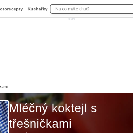
Na co máte chuť?
otorecepty
Kuchařky
Reklama
čkami
Mléčný koktejl s
třešničkami