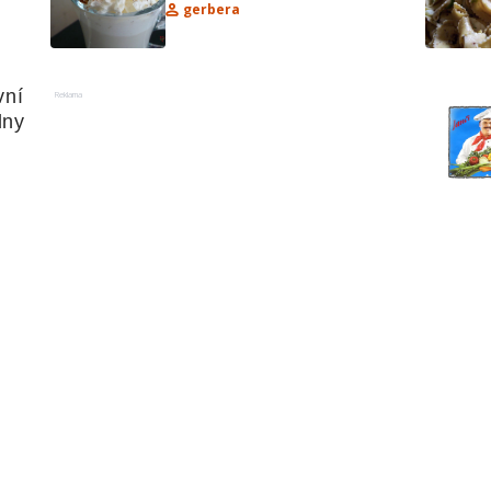
gerbera
ní 
Reklama
dny