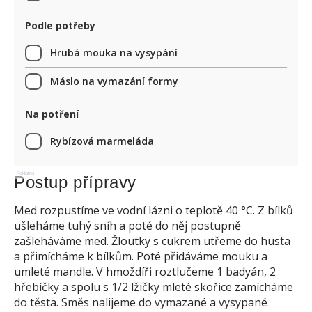
Podle potřeby
Hrubá mouka na vysypání
Máslo na vymazání formy
Na potření
Rybízová marmeláda
Reklama
Postup přípravy
Med rozpustíme ve vodní lázni o teplotě 40 °C. Z bílků
ušleháme tuhý sníh a poté do něj postupně
zašleháváme med. Žloutky s cukrem utřeme do husta
a přimícháme k bílkům. Poté přidáváme mouku a
umleté mandle. V hmoždíři roztlučeme 1 badyán, 2
hřebíčky a spolu s 1/2 lžičky mleté skořice zamícháme
do těsta. Směs nalijeme do vymazané a vysypané