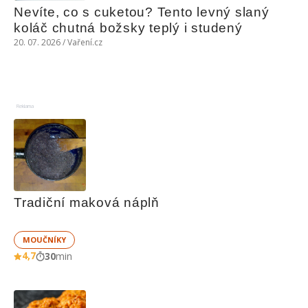
Nevíte, co s cuketou? Tento levný slaný 
koláč chutná božsky teplý i studený
20. 07. 2026 / Vaření.cz
Reklama
Tradiční maková náplň
MOUČNÍKY
4,7
30
min