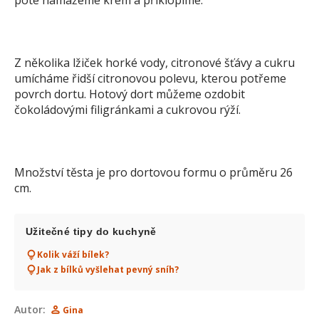
poté namažeme krém a přiklopíme.
Z několika lžiček horké vody, citronové šťávy a cukru
umícháme řidší citronovou polevu, kterou potřeme
povrch dortu. Hotový dort můžeme ozdobit
čokoládovými filigránkami a cukrovou rýží.
Množství těsta je pro dortovou formu o průměru 26
cm.
Užitečné tipy do kuchyně
Kolik váží bílek?
Jak z bílků vyšlehat pevný sníh?
Autor:
Gina