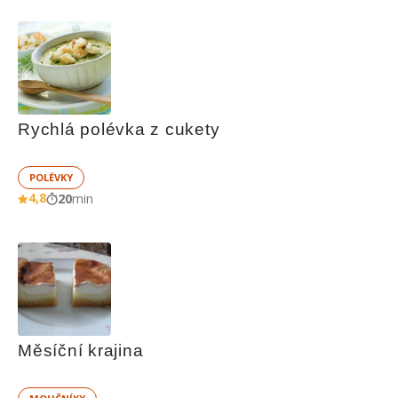
Rychlá polévka z cukety
POLÉVKY
4,8
20
min
Měsíční krajina