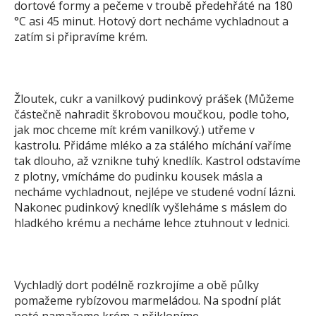
dortové formy a pečeme v troubě předehřáté na 180
°C asi 45 minut. Hotový dort necháme vychladnout a
zatím si připravíme krém.
Žloutek, cukr a vanilkový pudinkový prášek (Můžeme
částečně nahradit škrobovou moučkou, podle toho,
jak moc chceme mít krém vanilkový.) utřeme v
kastrolu. Přidáme mléko a za stálého míchání vaříme
tak dlouho, až vznikne tuhý knedlík. Kastrol odstavíme
z plotny, vmícháme do pudinku kousek másla a
necháme vychladnout, nejlépe ve studené vodní lázni.
Nakonec pudinkový knedlík vyšleháme s máslem do
hladkého krému a necháme lehce ztuhnout v lednici.
Vychladlý dort podélně rozkrojíme a obě půlky
pomažeme rybízovou marmeládou. Na spodní plát