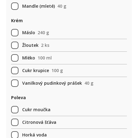
Mandle (mleté)
40 g
Krém
Máslo
240 g
Žloutek
2 ks
Mléko
100 ml
Cukr krupice
100 g
Vanilkový pudinkový prášek
40 g
Poleva
Cukr moučka
Citronová šťáva
Horká voda