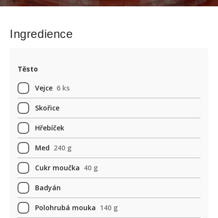
Ingredience
Těsto
Vejce
6 ks
Skořice
Hřebíček
Med
240 g
Cukr moučka
40 g
Badyán
Polohrubá mouka
140 g