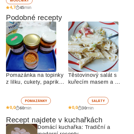
MOUČNÍKY
4,7
45
min
Podobné recepty
Pomazánka na topinky 
Těstovinový salát s 
z lilku, cukety, paprik, 
kuřecím masem a 
sušených rajčat a 
zeleninou 
žampionů
POMAZÁNKY
SALÁTY
0,0
0,0
60
min
30
min
Recept najdete v kuchařkách
Domácí kuchařka: Tradiční a 