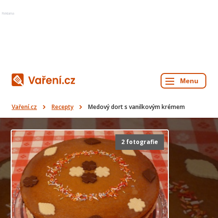
Reklama
Vaření.cz
Recepty
Medový dort s vanilkovým krémem
2 fotografie