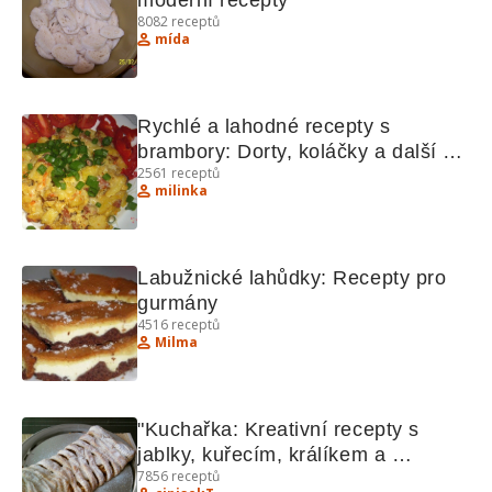
moderní recepty
8082
receptů
mída
Rychlé a lahodné recepty s 
brambory: Dorty, koláčky a další 
2561
receptů
lahůdky
milinka
Labužnické lahůdky: Recepty pro 
gurmány
4516
receptů
Milma
"Kuchařka: Kreativní recepty s 
jablky, kuřecím, králíkem a 
7856
receptů
bochánky"