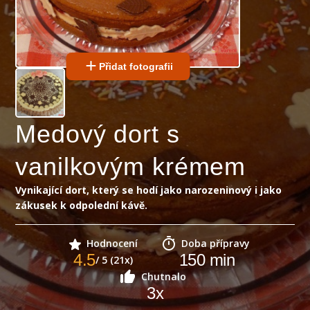
Přidat fotografii
Medový dort s
vanilkovým krémem
Vynikající dort, který se hodí jako narozeninový i jako
zákusek k odpolední kávě.
Hodnocení
Doba přípravy
4.5
150
min
/ 5 (21x)
Chutnalo
3
x