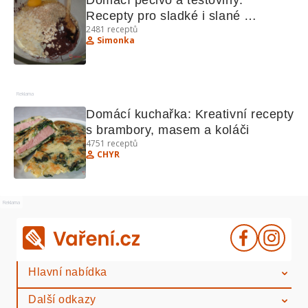
Domácí pečivo a těstoviny: 
Recepty pro sladké i slané 
2481
receptů
pochoutky
Simonka
Reklama
Domácí kuchařka: Kreativní recepty 
s brambory, masem a koláči
4751
receptů
CHYR
Reklama
Hlavní nabídka
Další odkazy