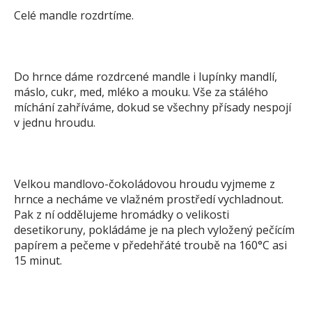
Celé mandle rozdrtíme.
Do hrnce dáme rozdrcené mandle i lupínky mandlí,
máslo, cukr, med, mléko a mouku. Vše za stálého
míchání zahříváme, dokud se všechny přísady nespojí
v jednu hroudu.
Velkou mandlovo-čokoládovou hroudu vyjmeme z
hrnce a necháme ve vlažném prostředí vychladnout.
Pak z ní oddělujeme hromádky o velikosti
desetikoruny, pokládáme je na plech vyložený pečícím
papírem a pečeme v předehřáté troubě na 160°C asi
15 minut.