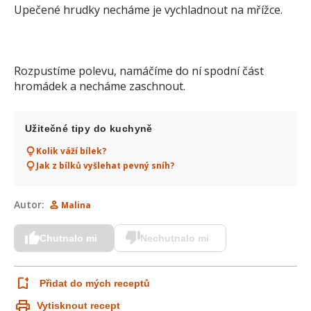
Upečené hrudky necháme je vychladnout na mřížce.
Rozpustíme polevu, namáčíme do ní spodní část
hromádek a necháme zaschnout.
Užitečné tipy do kuchyně
Kolik váží bílek?
Jak z bílků vyšlehat pevný sníh?
Autor:
Malina
Chutnalo mi
Nechutnalo mi
Přidat do mých receptů
Vytisknout recept