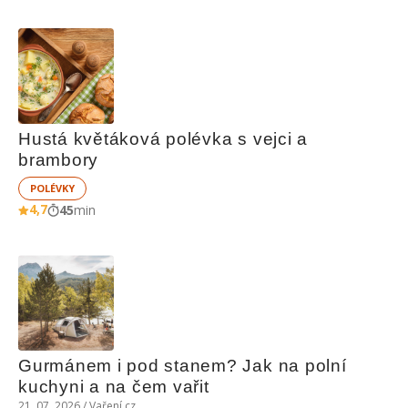
Hustá květáková polévka s vejci a 
brambory
POLÉVKY
4,7
45
min
Gurmánem i pod stanem? Jak na polní 
kuchyni a na čem vařit
21. 07. 2026 / Vaření.cz