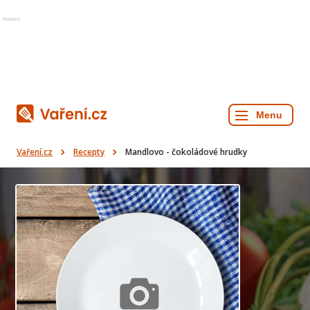
Reklama
Vaření.cz
Recepty
Mandlovo - čokoládové hrudky