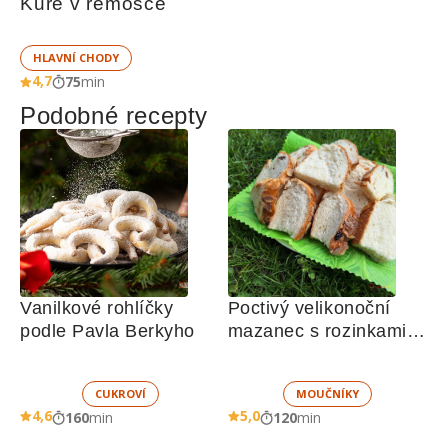
Kuře v remosce
HLAVNÍ CHODY
4,7
75
min
Podobné recepty
Vanilkové rohlíčky 
Poctivý velikonoční 
podle Pavla Berkyho
mazanec s rozinkami a 
mandlemi
CUKROVÍ
MOUČNÍKY
4,6
5,0
160
min
120
min