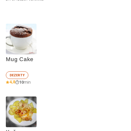
Mug Cake
DEZERTY
4,8
10
min