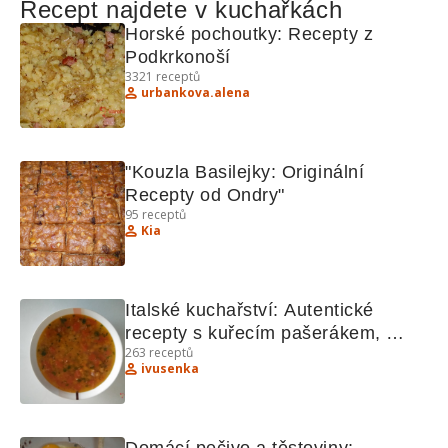
Recept najdete v kuchařkách
Horské pochoutky: Recepty z 
Podkrkonoší
3321
receptů
urbankova.alena
"Kouzla Basilejky: Originální 
Recepty od Ondry"
95
receptů
Kia
Italské kuchařství: Autentické 
recepty s kuřecím pašerákem, 
263
receptů
cizrnou a dalšími lahůdkami
ivusenka