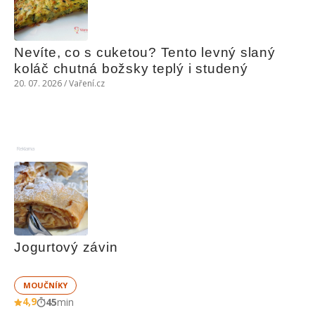
Nevíte, co s cuketou? Tento levný slaný 
koláč chutná božsky teplý i studený
20. 07. 2026 / Vaření.cz
Reklama
Jogurtový závin
MOUČNÍKY
4,9
45
min