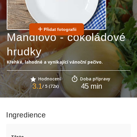
Přidat fotografii
Mandlovo - čokoládové
hrudky
Křehké, lahodné a vynikající vánoční pečivo.
Hodnocení
Doba přípravy
3.1
45
min
/ 5 (72x)
Ingredience
Těsto