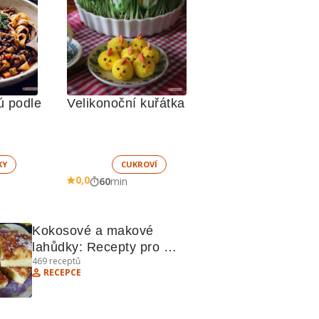
 podle 
Velikonoční kuřátka
KY
CUKROVÍ
0,0
60
min
Kokosové a makové 
lahůdky: Recepty pro 
469
receptů
sladké pochoutky
RECEPCE