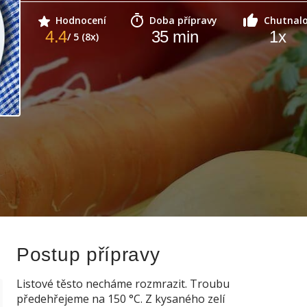
Hodnocení
Doba přípravy
Chutnal
4.4
35
min
1
x
/ 5 (8x)
Postup přípravy
Listové těsto necháme rozmrazit. Troubu
předehřejeme na 150 °C. Z kysaného zelí