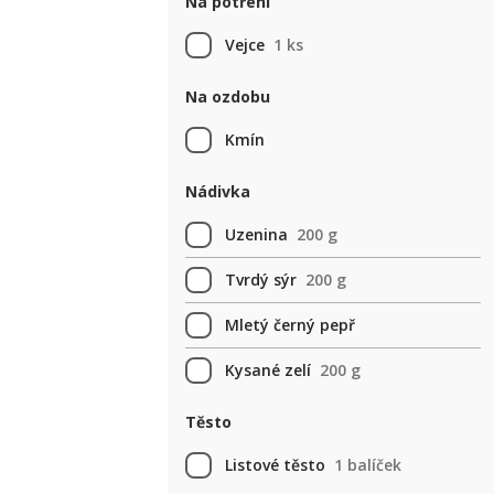
Na potření
Vejce
1 ks
Na ozdobu
Kmín
Nádivka
Uzenina
200 g
Tvrdý sýr
200 g
Mletý černý pepř
Kysané zelí
200 g
Těsto
Listové těsto
1 balíček