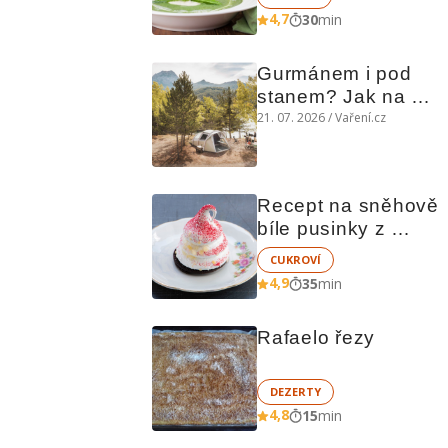
4,7
30
min
Gurmánem i pod 
stanem? Jak na 
polní kuchyni a na 
21. 07. 2026 / Vaření.cz
čem vařit
Recept na sněhově 
bíle pusinky z 
vaječných bílků
CUKROVÍ
4,9
35
min
Rafaelo řezy
DEZERTY
4,8
15
min