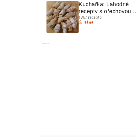
Kuchařka: Lahodné 
recepty s ořechovou 
1367
receptů
náplní a sýrovou omá
Háňa
Reklama