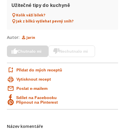
Užitečné tipy do kuchyně
Kolik váží bílek?
Jak z bílků vyšlehat pevný sníh?
Autor:
Jarin
Chutnalo mi
Nechutnalo mi
Přidat do mých receptů
Vytisknout recept
Poslat e-mailem
Sdílet na Facebooku
Připnout na Pinterest
Název komentáře