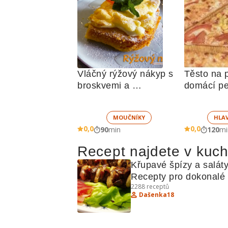
Vláčný rýžový nákyp s 
Těsto na p
broskvemi a 
domácí p
nadýchaným sněhem
MOUČNÍKY
HLA
0,0
0,0
90
min
120
mi
Recept najdete v kuc
Křupavé špízy a saláty:
Recepty pro dokonalé 
2288
receptů
grilování a osvěžující 
Dašenka18
saláty