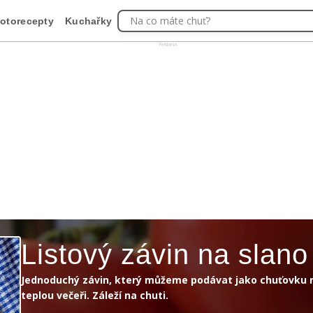
Na co máte chuť?
otorecepty
Kuchařky
Reklama
Listový závin na slano
Jednoduchý závin, který můžeme podávat jako chuťovku 
teplou večeři. Záleží na chuti.