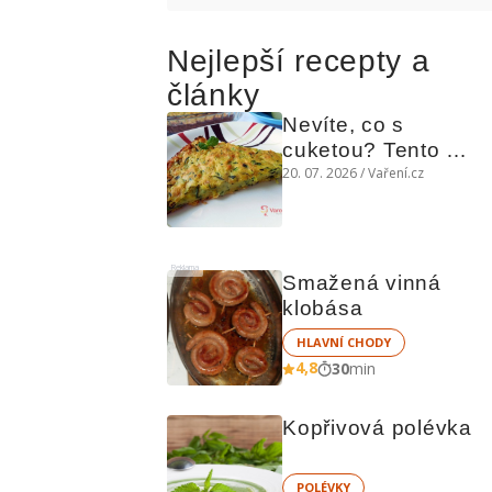
Nejlepší recepty a
články
Nevíte, co s 
cuketou? Tento 
levný slaný koláč 
20. 07. 2026 / Vaření.cz
chutná božsky teplý 
i studený
Reklama
Smažená vinná 
klobása
HLAVNÍ CHODY
4,8
30
min
Kopřivová polévka
POLÉVKY