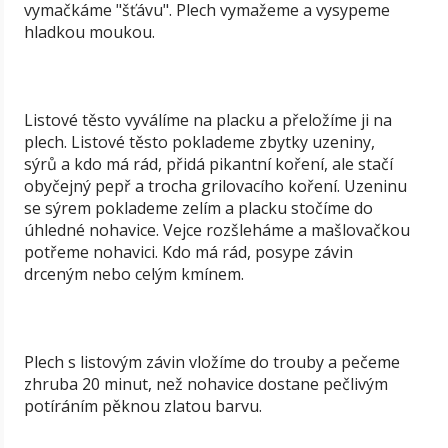
vymačkáme "šťávu". Plech vymažeme a vysypeme
hladkou moukou.
Listové těsto vyválíme na placku a přeložíme ji na
plech. Listové těsto poklademe zbytky uzeniny,
sýrů a kdo má rád, přidá pikantní koření, ale stačí
obyčejný pepř a trocha grilovacího koření. Uzeninu
se sýrem poklademe zelím a placku stočíme do
úhledné nohavice. Vejce rozšleháme a mašlovačkou
potřeme nohavici. Kdo má rád, posype závin
drceným nebo celým kmínem.
Plech s listovým závin vložíme do trouby a pečeme
zhruba 20 minut, než nohavice dostane pečlivým
potíráním pěknou zlatou barvu.