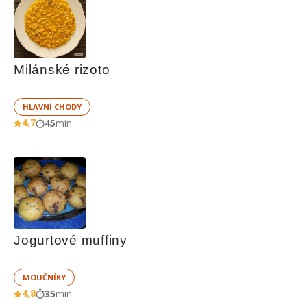
Milánské rizoto
HLAVNÍ CHODY
4,7
45
min
Jogurtové muffiny
MOUČNÍKY
4,8
35
min