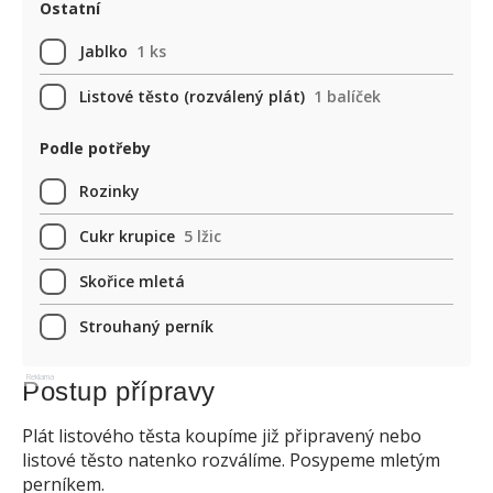
Ostatní
Jablko
1 ks
Listové těsto (rozválený plát)
1 balíček
Podle potřeby
Rozinky
Cukr krupice
5 lžic
Skořice mletá
Strouhaný perník
Reklama
Postup přípravy
Plát listového těsta koupíme již připravený nebo
listové těsto natenko rozválíme. Posypeme mletým
perníkem.