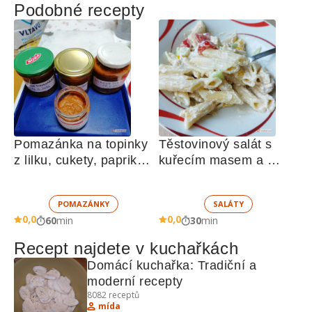
Podobné recepty
Pomazánka na topinky 
Těstovinový salát s 
z lilku, cukety, paprik, 
kuřecím masem a 
sušených rajčat a 
zeleninou 
žampionů
POMAZÁNKY
SALÁTY
0,0
0,0
60
min
30
min
Recept najdete v kuchařkách
Domácí kuchařka: Tradiční a 
moderní recepty
8082
receptů
mída