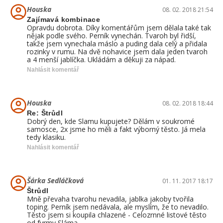
Houska
08. 02. 2018 21:54
Zajímavá kombinace
Opravdu dobrota. Díky komentářům jsem dělala také tak
nějak podle svého. Perník vynechán. Tvaroh byl řidší,
takže jsem vynechala máslo a puding dala celý a přidala
rozinky v rumu. Na dvě nohavice jsem dala jeden tvaroh
a 4 menší jablíčka. Ukládám a děkuji za nápad.
Nahlásit komentář
Houska
08. 02. 2018 18:44
Re: Štrůdl
Dobrý den, kde Slamu kupujete? Dělám v soukromé
samosce, 2x jsme ho měli a fakt výborný těsto. Já mela
tedy klasiku.
Nahlásit komentář
Šárka Sedláčková
01. 11. 2017 18:17
Štrůdl
Mně převaha tvarohu nevadila, jablka jakoby tvořila
toping. Perník jsem nedávala, ale myslím, že to nevadilo.
Těsto jsem si koupila chlazené - Celozrnné listové těsto
od fyrmy Sláma.