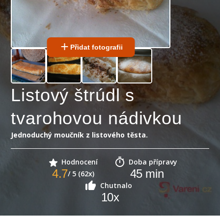
Přidat fotografii
Listový štrúdl s
tvarohovou nádivkou
Jednoduchý moučník z listového těsta.
Hodnocení
Doba přípravy
4.7
45
min
/ 5 (62x)
Chutnalo
10
x