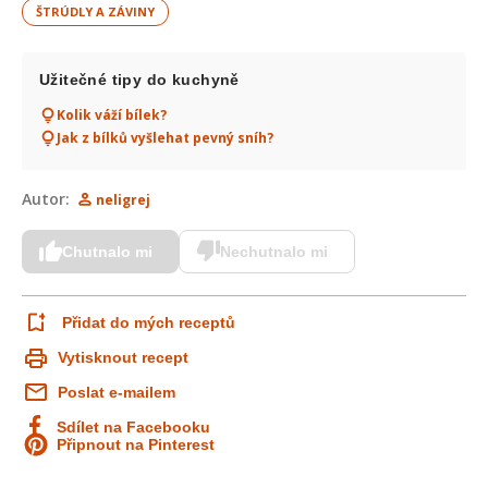
ŠTRÚDLY A ZÁVINY
Užitečné tipy do kuchyně
Kolik váží bílek?
Jak z bílků vyšlehat pevný sníh?
Autor:
neligrej
Chutnalo mi
Nechutnalo mi
Přidat do mých receptů
Vytisknout recept
Poslat e-mailem
Sdílet na Facebooku
Připnout na Pinterest