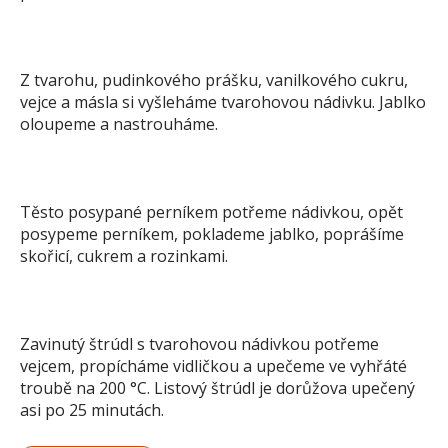
Z tvarohu, pudinkového prášku, vanilkového cukru,
vejce a másla si vyšleháme tvarohovou nádivku. Jablko
oloupeme a nastrouháme.
Těsto posypané perníkem potřeme nádivkou, opět
posypeme perníkem, poklademe jablko, poprášíme
skořicí, cukrem a rozinkami.
Zavinutý štrúdl s tvarohovou nádivkou potřeme
vejcem, propícháme vidličkou a upečeme ve vyhřáté
troubě na 200 °C. Listový štrúdl je dorůžova upečený
asi po 25 minutách.