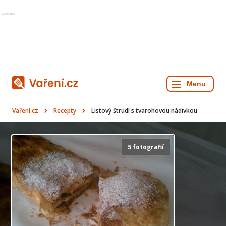
Reklama
Vaření.cz
Recepty
Listový štrúdl s tvarohovou nádivkou
5 fotografií