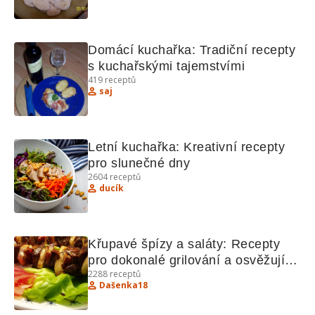
Domácí kuchařka: Tradiční recepty 
s kuchařskými tajemstvími
419
receptů
saj
Letní kuchařka: Kreativní recepty 
pro slunečné dny
2604
receptů
ducík
Křupavé špízy a saláty: Recepty 
pro dokonalé grilování a osvěžující 
2288
receptů
saláty
Dašenka18