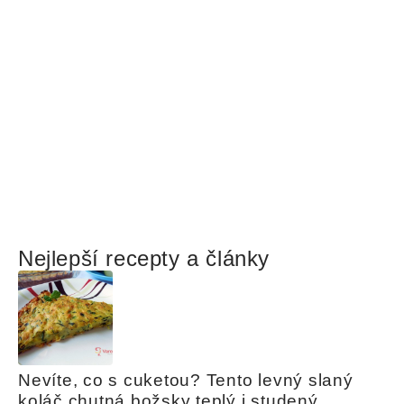
Nejlepší recepty a články
Nevíte, co s cuketou? Tento levný slaný 
koláč chutná božsky teplý i studený