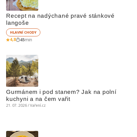
Recept na nadýchané pravé stánkové 
langoše
HLAVNÍ CHODY
4,8
45
min
Gurmánem i pod stanem? Jak na polní 
kuchyni a na čem vařit
21. 07. 2026 / Vaření.cz