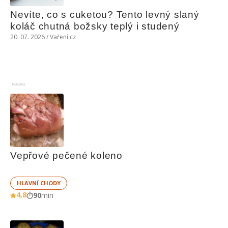
Nevíte, co s cuketou? Tento levný slaný 
koláč chutná božsky teplý i studený
20. 07. 2026 / Vaření.cz
Reklama
Vepřové pečené koleno
HLAVNÍ CHODY
4,8
90
min