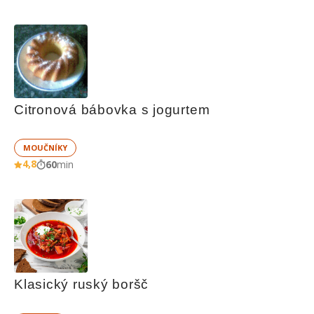
Citronová bábovka s jogurtem
MOUČNÍKY
4,8
60
min
Klasický ruský boršč