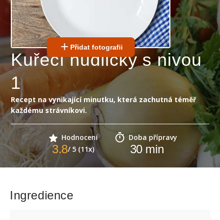
Přidat fotografii
Kuřecí nudličky s nivou
1
Recept na vynikající minutku, která zachutná téměř
každému strávníkovi.
Hodnocení
Doba přípravy
3.8
30
min
/ 5 (11x)
Ingredience