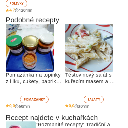
POLÉVKY
4,7
120
min
Podobné recepty
Pomazánka na topinky 
Těstovinový salát s 
z lilku, cukety, paprik, 
kuřecím masem a 
sušených rajčat a 
zeleninou 
žampionů
POMAZÁNKY
SALÁTY
0,0
0,0
60
min
30
min
Recept najdete v kuchařkách
"Rozmanité recepty: Tradiční a 