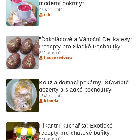
moderní pokrmy"
4807
receptů
mh
"Čokoládové a Vánoční Delikatesy: 
Recepty pro Sladké Pochoutky"
842
receptů
libusezedvora
Kouzla domácí pekárny: Šťavnaté 
dezerty a sladké pochoutky
1641
receptů
kšanda
Pikantní kuchařka: Exotické 
recepty pro chuťové buňky
571
receptů