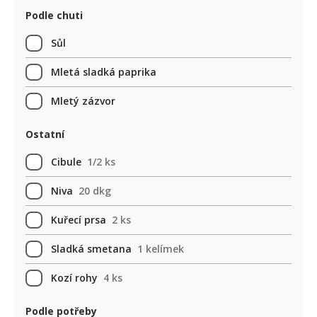
Podle chuti
Sůl
Mletá sladká paprika
Mletý zázvor
Ostatní
Cibule
1/2 ks
Niva
20 dkg
Kuřecí prsa
2 ks
Sladká smetana
1 kelímek
Kozí rohy
4 ks
Podle potřeby