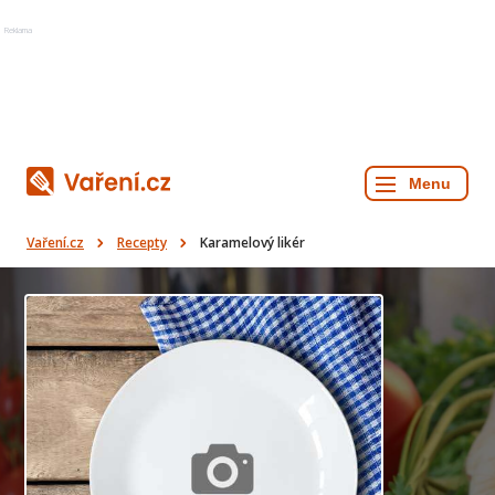
Reklama
Vaření.cz
Recepty
Karamelový likér