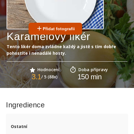
Přidat fotografii
Karamelový likér
Tento likér doma zvládne každý a jistě s tím dobře
pohostíte i nenadálé hosty.
Hodnocení
Doba přípravy
3.1
150
min
/ 5 (88x)
Ingredience
Ostatní