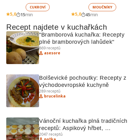
CUKROVÍ
MOUČNÍKY
5,0
5,0
15
min
45
min
Recept najdete v kuchařkách
"Bramborová kuchařka: Recepty 
plné bramborových lahůdek"
869
receptů
asesore
Bolševické pochoutky: Recepty z 
východoevropské kuchyně
289
receptů
brucelinka
Vánoční kuchařka plná tradičních 
receptů: Aspikový hřbet, 
2047
receptů
Vodouchův nářez, Domácí buchty, 
nožka