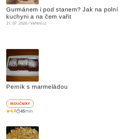
Gurmánem i pod stanem? Jak na polní 
kuchyni a na čem vařit
21. 07. 2026 / Vaření.cz
Perník s marmeládou
MOUČNÍKY
4,8
45
min