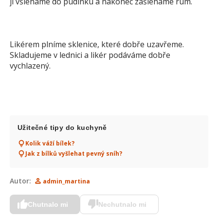
ji všleháme do pudinku a nakonec zašleháme rum.
Likérem plníme sklenice, které dobře uzavřeme.
Skladujeme v lednici a likér podáváme dobře
vychlazený.
Užitečné tipy do kuchyně
Kolik váží bílek?
Jak z bílků vyšlehat pevný sníh?
Autor:
admin_martina
Chutnalo mi
Nechutnalo mi