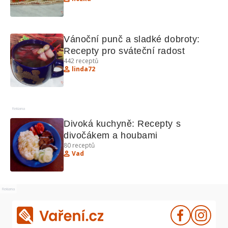
Ořechové tyčinky, Koblihy z 
majonézy.
Vánoční punč a sladké dobroty: 
Recepty pro sváteční radost
442
receptů
linda72
Reklama
Divoká kuchyně: Recepty s 
divočákem a houbami
80
receptů
Vad
Reklama