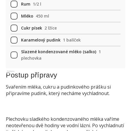
Rum
1/2 l
Mléko
450 ml
Cukr písek
2 lžíce
Karamelový pudink
1 balíček
Slazené kondenzované mléko (salko)
1
plechovka
Reklama
Postup přípravy
Svařením mléka, cukru a pudinkového prášku si
připravíme pudink, který necháme vychladnout.
Plechovku sladkého kondenzovaného mléka vaříme
neotevřenou dvě hodiny ve vodní lázni. Po vychladnutí