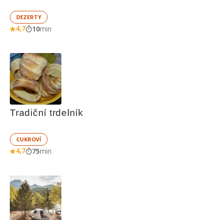
DEZERTY
4,7
10
min
Tradiční trdelník
CUKROVÍ
4,7
75
min