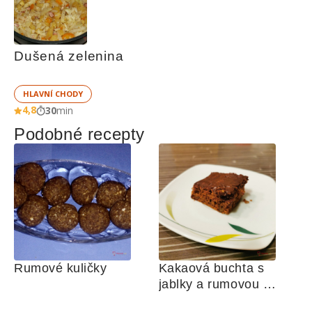
Dušená zelenina
HLAVNÍ CHODY
4,8
30
min
Podobné recepty
Rumové kuličky
Kakaová buchta s 
jablky a rumovou 
polevou