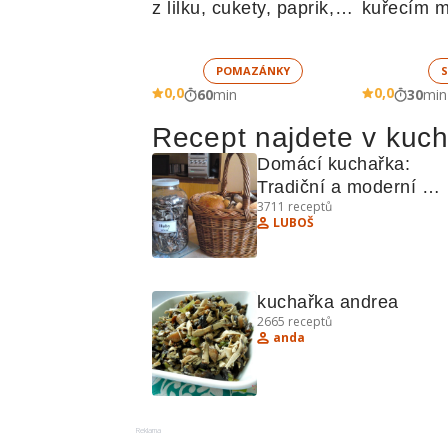
z lilku, cukety, paprik, 
kuřecím m
sušených rajčat a 
zelenino
žampionů
POMAZÁNKY
S
0,0
0,0
60
min
30
min
Recept najdete v kuc
Domácí kuchařka: 
Tradiční a moderní 
3711
receptů
recepty pro každou 
LUBOŠ
příležitost
kuchařka andrea
2665
receptů
anda
Reklama