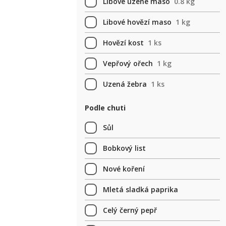
Libové uzené maso
0.8 kg
Libové hovězí maso
1 kg
Hovězí kost
1 ks
Vepřový ořech
1 kg
Uzená žebra
1 ks
Podle chuti
Sůl
Bobkový list
Nové koření
Mletá sladká paprika
Celý černý pepř