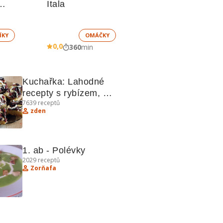
Itala
 sněhem
ÍKY
OMÁČKY
0,0
360
min
Kuchařka: Lahodné 
recepty s rybízem, 
7639
receptů
vepřovým masem a sýrem
zden
1. ab - Polévky
2029
receptů
Zorňafa