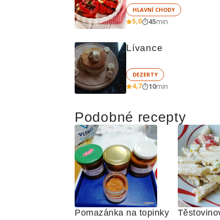
HLAVNÍ CHODY
5,0
45
min
Lívance
DEZERTY
4,7
10
min
Podobné recepty
Pomazánka na topinky 
Těstovinov