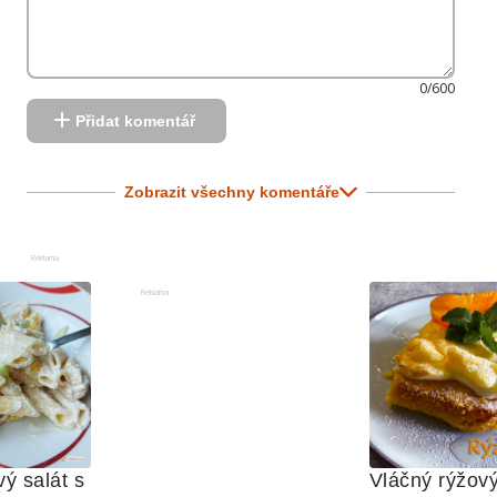
0/600
Přidat komentář
Zobrazit všechny komentáře
Reklama
Reklama
ý salát s 
Vláčný rýžový