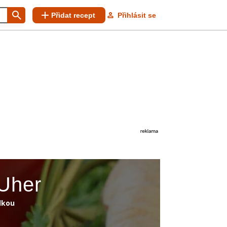
Přidat recept
Přihlásit se
 Uher
lkou