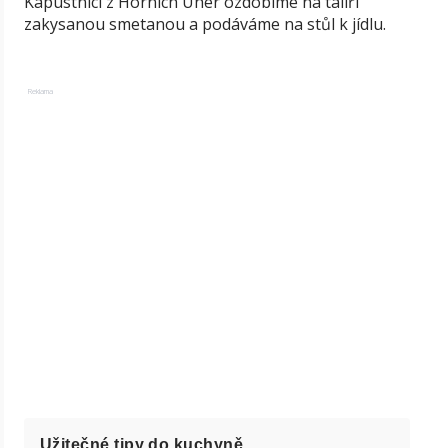
Kapustnici z Horních Uher ozdobíme na talíři
zakysanou smetanou a podáváme na stůl k jídlu.
Reklama
Užitečné tipy do kuchyně