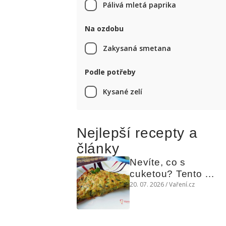
Pálivá mletá paprika
Na ozdobu
Zakysaná smetana
Podle potřeby
Kysané zelí
Nejlepší recepty a
články
Nevíte, co s 
cuketou? Tento 
levný slaný koláč 
20. 07. 2026 / Vaření.cz
chutná božsky teplý 
i studený