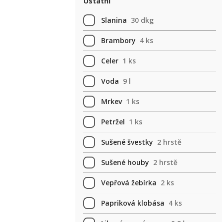
Ostatní
Slanina
30 dkg
Brambory
4 ks
Celer
1 ks
Voda
9 l
Mrkev
1 ks
Petržel
1 ks
Sušené švestky
2 hrstě
Sušené houby
2 hrstě
Vepřová žebírka
2 ks
Papriková klobása
4 ks