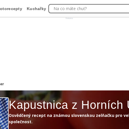
Na co máte chuť?
otorecepty
Kuchařky
Reklama
her
Kapustnica z Horních
Osvědčený recept na známou slovenskou zelňačku pro ve
společnost.