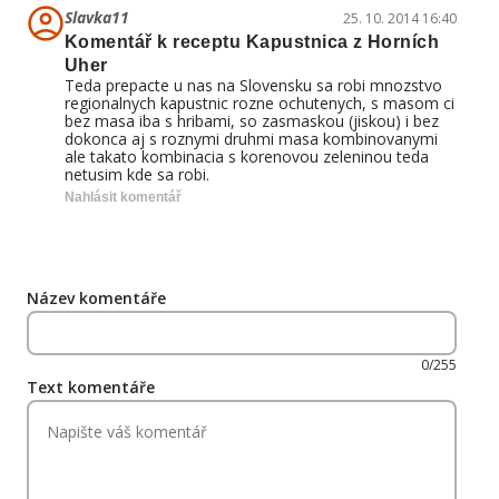
Slavka11
25. 10. 2014 16:40
Komentář k receptu Kapustnica z Horních
Uher
Teda prepacte u nas na Slovensku sa robi mnozstvo
regionalnych kapustnic rozne ochutenych, s masom ci
bez masa iba s hribami, so zasmaskou (jiskou) i bez
dokonca aj s roznymi druhmi masa kombinovanymi
ale takato kombinacia s korenovou zeleninou teda
netusim kde sa robi.
Nahlásit komentář
Název komentáře
0/255
Text komentáře