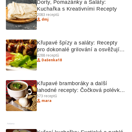
Dorty, Pomazánky a Saláty: 
Kuchařka s Kreativními Recepty
2083
receptů
dmj
Křupavé špízy a saláty: Recepty 
pro dokonalé grilování a osvěžující 
2288
receptů
saláty
Dašenka18
Křupavé bramboráky a další 
lahodné recepty: Čočková polévka, 
573
receptů
Falešný zajíc, Krkonošský 
mara
houbovec, Obložená topinka
Reklama