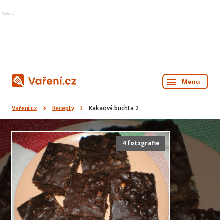
Reklama
Vaření.cz
Recepty
Kakaová buchta 2
4 fotografie