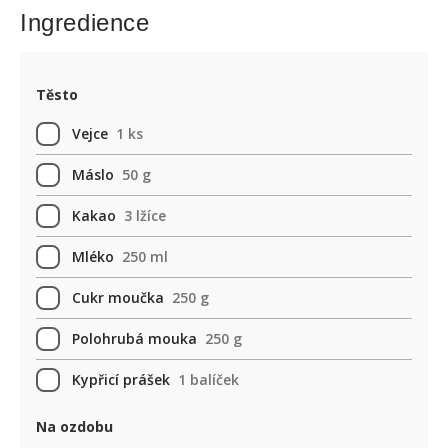
Ingredience
Těsto
Vejce
1 ks
Máslo
50 g
Kakao
3 lžíce
Mléko
250 ml
Cukr moučka
250 g
Polohrubá mouka
250 g
Kypřicí prášek
1 balíček
Na ozdobu