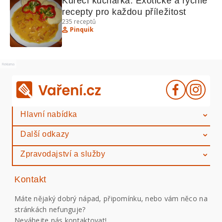
Kuřecí kuchařka: Exotické a rychlé 
recepty pro každou příležitost
235
receptů
Pinquik
Reklama
Hlavní nabídka
Další odkazy
Zpravodajství a služby
Kontakt
Máte nějaký dobrý nápad, připomínku, nebo vám něco na
stránkách nefunguje?
Neváhejte nás kontaktovat!