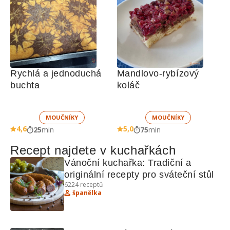
Rychlá a jednoduchá 
Mandlovo-rybízový 
buchta
koláč
MOUČNÍKY
MOUČNÍKY
4,6
5,0
25
min
75
min
Recept najdete v kuchařkách
Vánoční kuchařka: Tradiční a 
originální recepty pro sváteční stůl
6224
receptů
španělka