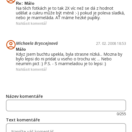
Re: Málo
Na těch fotkách je to tak 2X víc než se dá z hodnot
udělat a cukru může být méně :-) pokud je poleva sladká,
nebo je marmeláda. AŤ máme hezké pupíky.
Nahlásit komentář
Michaela Bryscejnová
27. 02. 2008 18:53
Málo
Kdyz jsem buchtu upekla, byla strasne nízká... Mozna by
bylo lepsi do ni pridat u vseho o trochu vic ... Nebo
neumim pict :) P.S. - S marmeladou je to lepsi :)
Nahlásit komentář
Název komentáře
0/255
Text komentáře