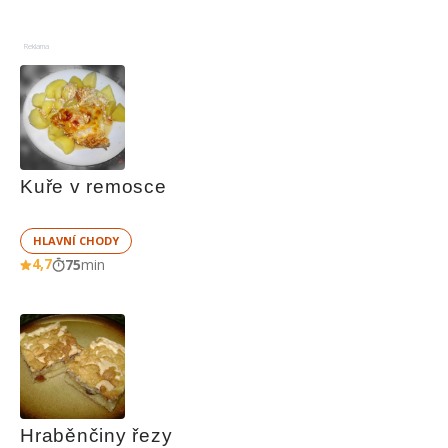
Reklama
Kuře v remosce
HLAVNÍ CHODY
4,7
75
min
Hraběnčiny řezy