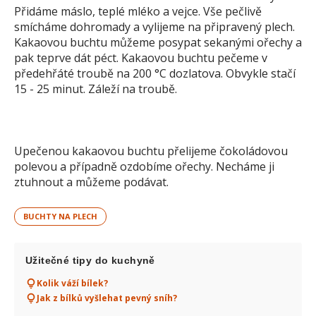
Přidáme máslo, teplé mléko a vejce. Vše pečlivě
smícháme dohromady a vylijeme na připravený plech.
Kakaovou buchtu můžeme posypat sekanými ořechy a
pak teprve dát péct. Kakaovou buchtu pečeme v
předehřáté troubě na 200 °C dozlatova. Obvykle stačí
15 - 25 minut. Záleží na troubě.
Upečenou kakaovou buchtu přelijeme čokoládovou
polevou a případně ozdobíme ořechy. Necháme ji
ztuhnout a můžeme podávat.
BUCHTY NA PLECH
Užitečné tipy do kuchyně
Kolik váží bílek?
Jak z bílků vyšlehat pevný sníh?