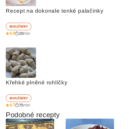
Recept na dokonale tenké palačinky
MOUČNÍKY
4,9
20
min
Křehké plněné rohlíčky
MOUČNÍKY
4,7
75
min
Podobné recepty