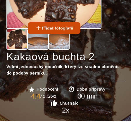
Přidat fotografii
Kakaová buchta 2
Velmi jednoduchý moučník, který lze snadno obměnit
do podoby perníku.
Hodnocení
Doba přípravy
4.4
30
min
/ 5 (26x)
Chutnalo
2
x