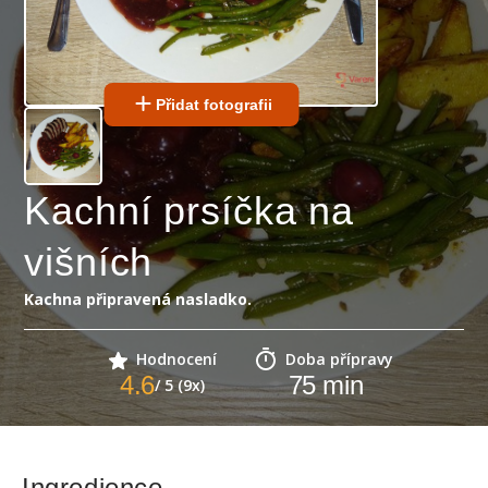
Přidat fotografii
Kachní prsíčka na
višních
Kachna připravená nasladko.
Hodnocení
Doba přípravy
4.6
75
min
/ 5 (9x)
Ingredience