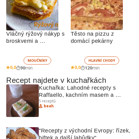
Vláčný rýžový nákyp s 
Těsto na pizzu z 
broskvemi a 
domácí pekárny
nadýchaným sněhem
MOUČNÍKY
HLAVNÍ CHODY
0,0
0,0
90
min
120
min
Recept najdete v kuchařkách
Kuchařka: Lahodné recepty s 
Raffaello, kachním masem a 
5
receptů
bramborami
beah
"Recepty z východní Evropy: řízek, 
biftek a další lahůdky"