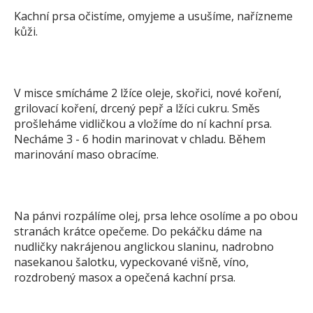
Kachní prsa očistíme, omyjeme a usušíme, nařízneme
kůži.
V misce smícháme 2 lžíce oleje, skořici, nové koření,
grilovací koření, drcený pepř a lžíci cukru. Směs
prošleháme vidličkou a vložíme do ní kachní prsa.
Necháme 3 - 6 hodin marinovat v chladu. Během
marinování maso obracíme.
Na pánvi rozpálíme olej, prsa lehce osolíme a po obou
stranách krátce opečeme. Do pekáčku dáme na
nudličky nakrájenou anglickou slaninu, nadrobno
nasekanou šalotku, vypeckované višně, víno,
rozdrobený masox a opečená kachní prsa.