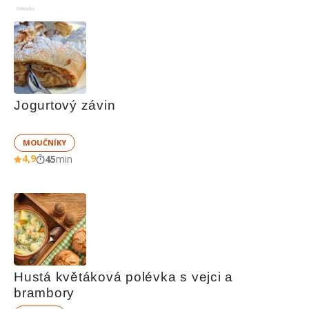
Reklama
Jogurtový závin
MOUČNÍKY
4,9
45
min
Hustá květáková polévka s vejci a 
brambory