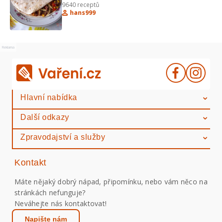
9640
receptů
Hradečtí votroci"
hans999
Reklama
Hlavní nabídka
Další odkazy
Zpravodajství a služby
Kontakt
Máte nějaký dobrý nápad, připomínku, nebo vám něco na
stránkách nefunguje?
Neváhejte nás kontaktovat!
Napište nám