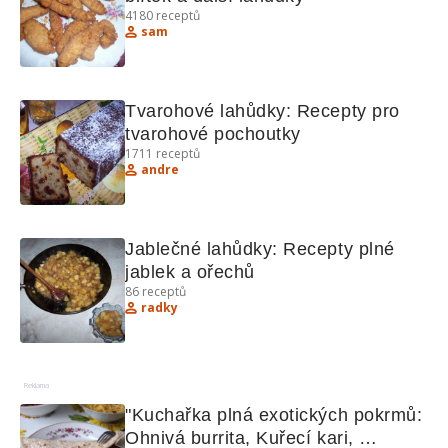
4180
receptů
sam
Tvarohové lahůdky: Recepty pro 
tvarohové pochoutky
1711
receptů
andre
Jablečné lahůdky: Recepty plné 
jablek a ořechů
86
receptů
radky
Reklama
"Kuchařka plná exotických pokrmů: 
Ohnivá burrita, Kuřecí kari, 