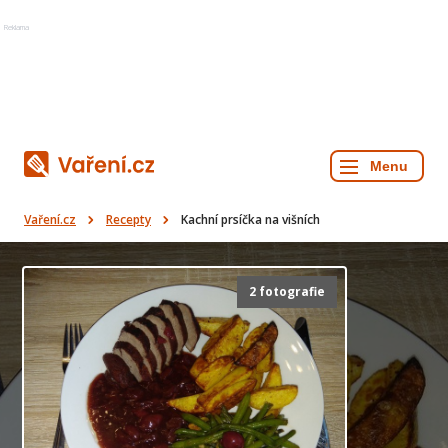
Reklama
Vaření.cz
Recepty
Kachní prsíčka na višních
2 fotografie