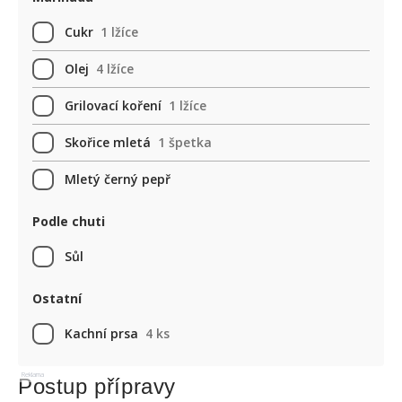
Cukr
1 lžíce
Olej
4 lžíce
Grilovací koření
1 lžíce
Skořice mletá
1 špetka
Mletý černý pepř
Podle chuti
Sůl
Ostatní
Kachní prsa
4 ks
Reklama
Postup přípravy