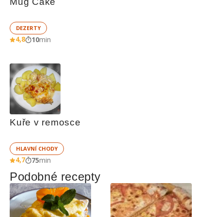
Mug Cake
DEZERTY
4,8
10
min
Kuře v remosce
HLAVNÍ CHODY
4,7
75
min
Podobné recepty