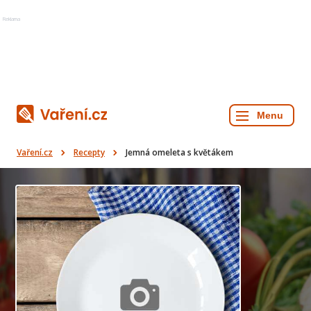
Reklama
Vaření.cz
Recepty
Jemná omeleta s květákem