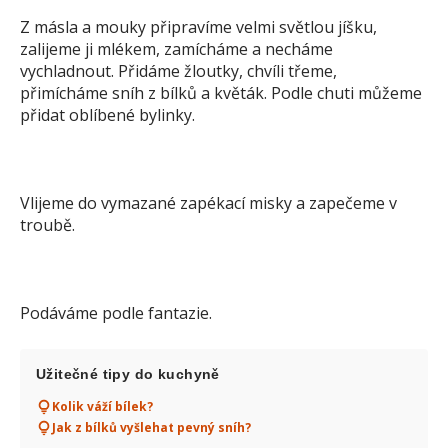
Z másla a mouky připravíme velmi světlou jíšku,
zalijeme ji mlékem, zamícháme a necháme
vychladnout. Přidáme žloutky, chvíli třeme,
přimícháme sníh z bílků a květák. Podle chuti můžeme
přidat oblíbené bylinky.
Vlijeme do vymazané zapékací misky a zapečeme v
troubě.
Podáváme podle fantazie.
Užitečné tipy do kuchyně
Kolik váží bílek?
Jak z bílků vyšlehat pevný sníh?