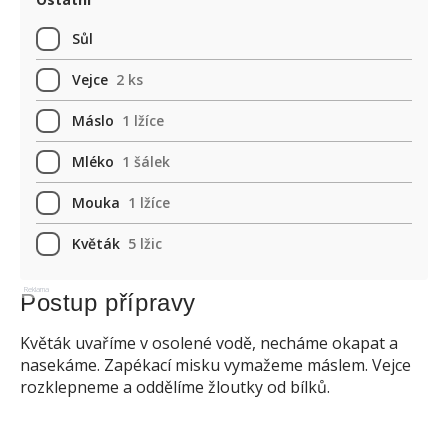
Sůl
Vejce
2 ks
Máslo
1 lžíce
Mléko
1 šálek
Mouka
1 lžíce
Květák
5 lžic
Reklama
Postup přípravy
Květák uvaříme v osolené vodě, necháme okapat a
nasekáme. Zapékací misku vymažeme máslem. Vejce
rozklepneme a oddělíme žloutky od bílků.