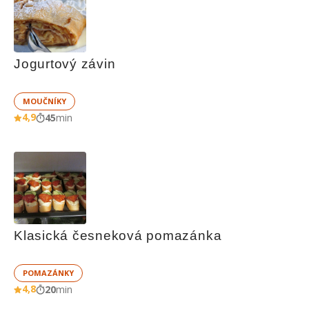
Jogurtový závin
MOUČNÍKY
4,9
45
min
Klasická česneková pomazánka
POMAZÁNKY
4,8
20
min