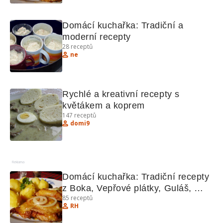
Domácí kuchařka: Tradiční a 
moderní recepty
28
receptů
ne
Rychlé a kreativní recepty s 
květákem a koprem
147
receptů
domi9
Reklama
Domácí kuchařka: Tradiční recepty 
z Boka, Vepřové plátky, Guláš, 
85
receptů
Bešamel, Květákové placičky
RH