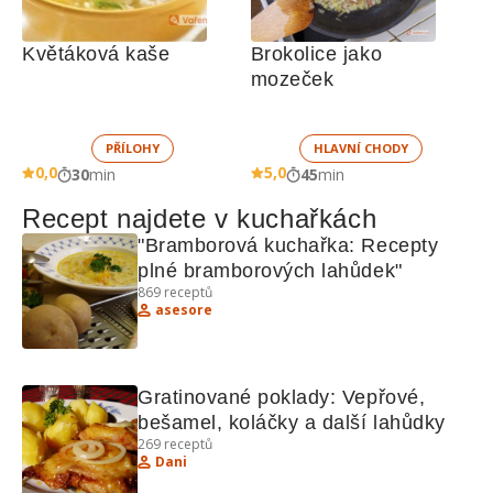
Květáková kaše
Brokolice jako 
mozeček
PŘÍLOHY
HLAVNÍ CHODY
0,0
5,0
30
min
45
min
Recept najdete v kuchařkách
"Bramborová kuchařka: Recepty 
plné bramborových lahůdek"
869
receptů
asesore
Gratinované poklady: Vepřové, 
bešamel, koláčky a další lahůdky
269
receptů
Dani