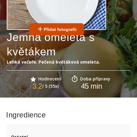
Přidat fotografii
Jemná omeleta s
květákem
Lehká večeře. Pečená květáková omeleta.
Hodnocení
Doba přípravy
3.2
45
min
/ 5 (55x)
Ingredience
Ostatní