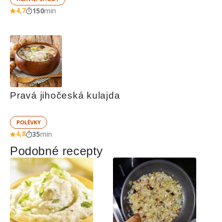
4,7
150
min
Pravá jihočeská kulajda
POLÉVKY
4,8
35
min
Podobné recepty