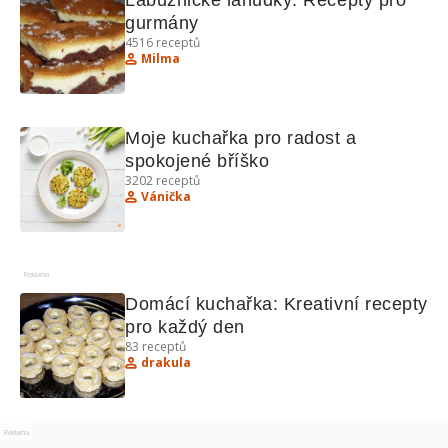
Labužnické lahůdky: Recepty pro 
gurmány
4516
receptů
Milma
Moje kuchařka pro radost a 
spokojené bříško
3202
receptů
Vánička
Reklama
Domácí kuchařka: Kreativní recepty 
pro každý den
83
receptů
drakula
Reklama