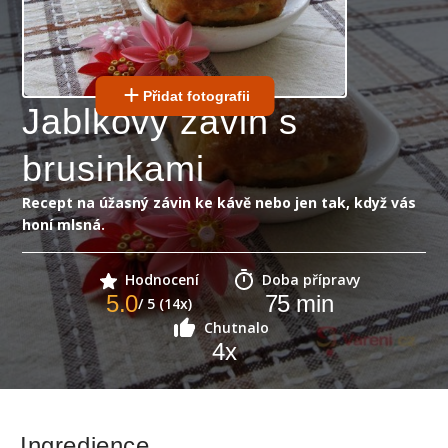
Přidat fotografii
Jablkový závin s
brusinkami
Recept na úžasný závin ke kávě nebo jen tak, když vás
honí mlsná.
Hodnocení
Doba přípravy
5.0
75
min
/ 5 (14x)
Chutnalo
4
x
Ingredience