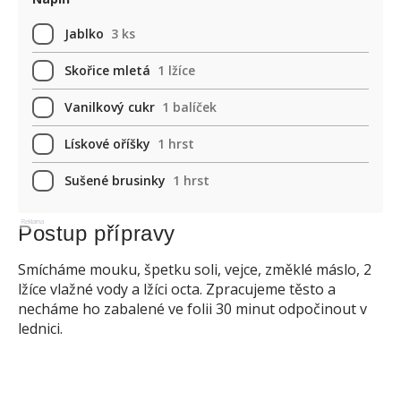
Jablko
3 ks
Skořice mletá
1 lžíce
Vanilkový cukr
1 balíček
Lískové oříšky
1 hrst
Sušené brusinky
1 hrst
Reklama
Postup přípravy
Smícháme mouku, špetku soli, vejce, změklé máslo, 2
lžíce vlažné vody a lžíci octa. Zpracujeme těsto a
necháme ho zabalené ve folii 30 minut odpočinout v
lednici.