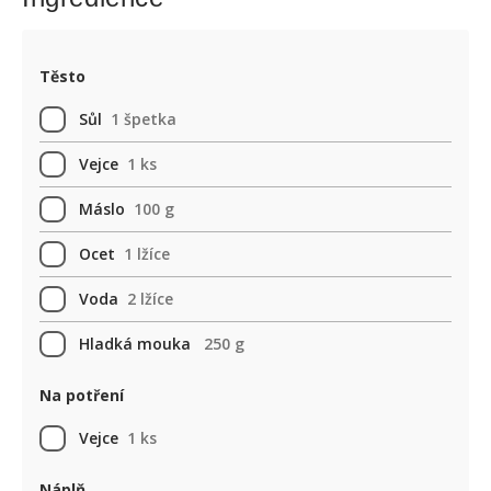
Těsto
Sůl
1 špetka
Vejce
1 ks
Máslo
100 g
Ocet
1 lžíce
Voda
2 lžíce
Hladká mouka
250 g
Na potření
Vejce
1 ks
Náplň