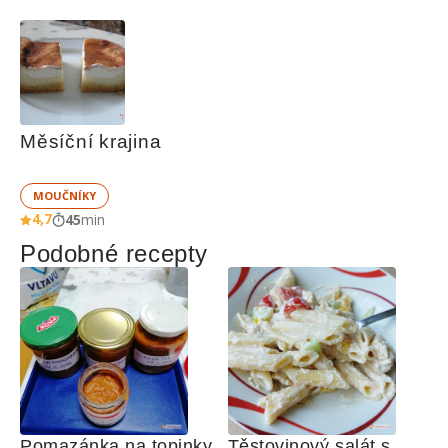
Měsíční krajina
MOUČNÍKY
4,7
45
min
Podobné recepty
Pomazánka na topinky 
Těstovinový salát s 