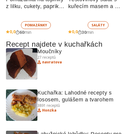
z lilku, cukety, paprik, 
kuřecím masem a 
sušených rajčat a 
zeleninou 
žampionů
POMAZÁNKY
SALÁTY
0,0
0,0
60
min
30
min
Recept najdete v kuchařkách
Moučníky 
27
receptů
navratova
Kuchařka: Lahodné recepty s 
lososem, gulášem a tvarohem
3891
receptů
Honzka