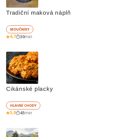
Tradiční maková náplň
MOUČNÍKY
4,7
30
min
Cikánské placky
HLAVNÍ CHODY
5,0
45
min