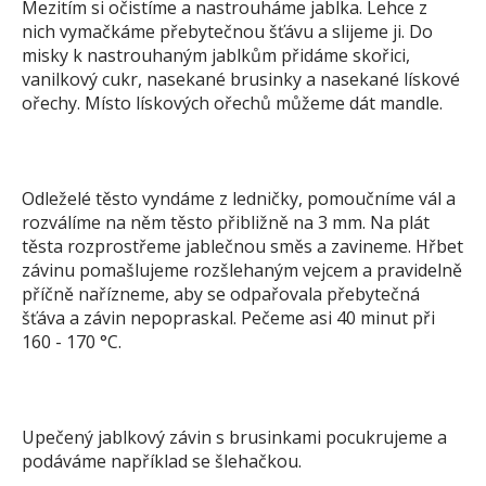
Mezitím si očistíme a nastrouháme jablka. Lehce z
nich vymačkáme přebytečnou šťávu a slijeme ji. Do
misky k nastrouhaným jablkům přidáme skořici,
vanilkový cukr, nasekané brusinky a nasekané lískové
ořechy. Místo lískových ořechů můžeme dát mandle.
Odleželé těsto vyndáme z ledničky, pomoučníme vál a
rozválíme na něm těsto přibližně na 3 mm. Na plát
těsta rozprostřeme jablečnou směs a zavineme. Hřbet
závinu pomašlujeme rozšlehaným vejcem a pravidelně
příčně nařízneme, aby se odpařovala přebytečná
šťáva a závin nepopraskal. Pečeme asi 40 minut při
160 - 170 °C.
Upečený jablkový závin s brusinkami pocukrujeme a
podáváme například se šlehačkou.