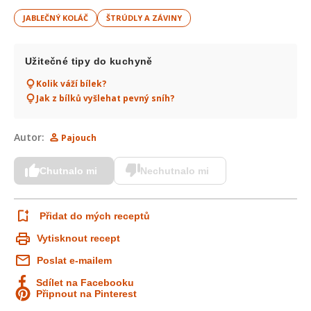
JABLEČNÝ KOLÁČ
ŠTRÚDLY A ZÁVINY
Užitečné tipy do kuchyně
Kolik váží bílek?
Jak z bílků vyšlehat pevný sníh?
Autor:
Pajouch
Chutnalo mi
Nechutnalo mi
Přidat do mých receptů
Vytisknout recept
Poslat e-mailem
Sdílet na Facebooku
Připnout na Pinterest