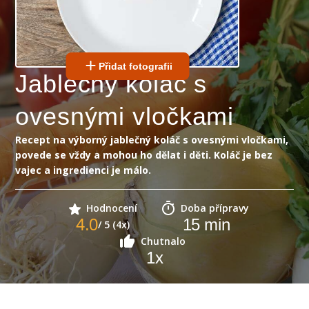
Přidat fotografii
Jablečný koláč s
ovesnými vločkami
Recept na výborný jablečný koláč s ovesnými vločkami,
povede se vždy a mohou ho dělat i děti. Koláč je bez
vajec a ingredienci je málo.
Hodnocení
Doba přípravy
4.0
15
min
/ 5 (4x)
Chutnalo
1
x