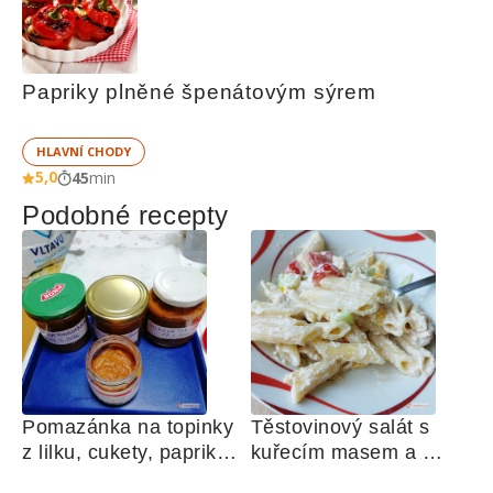
Papriky plněné špenátovým sýrem
HLAVNÍ CHODY
5,0
45
min
Podobné recepty
Pomazánka na topinky 
Těstovinový salát s 
z lilku, cukety, paprik, 
kuřecím masem a 
sušených rajčat a 
zeleninou 