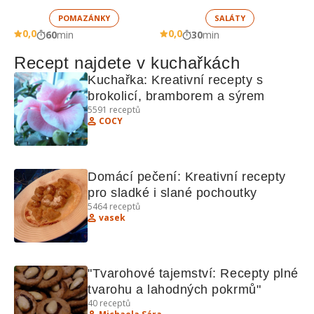
žampionů
POMAZÁNKY
SALÁTY
0,0
0,0
60
min
30
min
Recept najdete v kuchařkách
Kuchařka: Kreativní recepty s 
brokolicí, bramborem a sýrem
5591
receptů
COCY
Domácí pečení: Kreativní recepty 
pro sladké i slané pochoutky
5464
receptů
vasek
"Tvarohové tajemství: Recepty plné 
tvarohu a lahodných pokrmů"
40
receptů