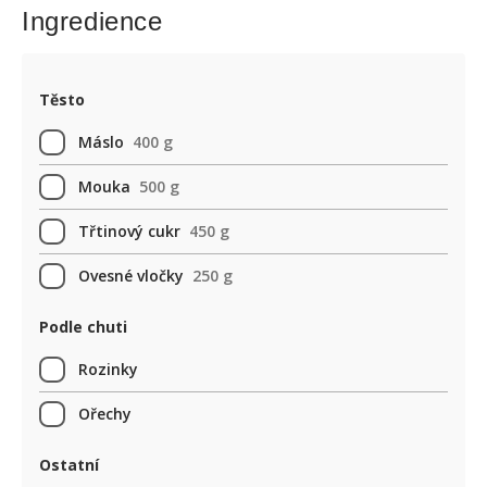
Ingredience
Těsto
Máslo
400 g
Mouka
500 g
Třtinový cukr
450 g
Ovesné vločky
250 g
Podle chuti
Rozinky
Ořechy
Ostatní