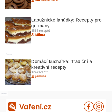
Michaela Sára
Labužnické lahůdky: Recepty pro 
gurmány
4516
receptů
Milma
Reklama
Domácí kuchařka: Tradiční a 
kreativní recepty
324
receptů
jamina
Reklama