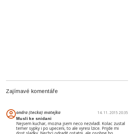
Zajímavé komentáře
ondra (tecka) matejka
14. 11. 2015 20:35
Musli ke snidani
Nejsem kuchar, mozna jsem neco nezvladl. Kolac zustal
temer sypky i po upeceni, to ale vyresi lzice. Prijde mi
dost sladky. Nechci odradit ostatni, ale osobne ho