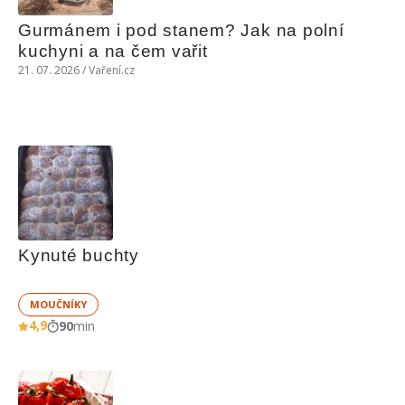
Gurmánem i pod stanem? Jak na polní 
kuchyni a na čem vařit
21. 07. 2026 / Vaření.cz
Kynuté buchty
MOUČNÍKY
4,9
90
min