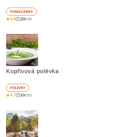
POMAZÁNKY
4,8
20
min
Kopřivová polévka
POLÉVKY
4,7
30
min