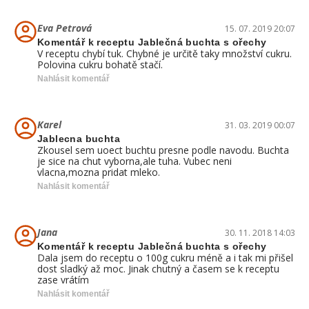
Eva Petrová
15. 07. 2019 20:07
Komentář k receptu Jablečná buchta s ořechy
V receptu chybí tuk. Chybné je určitě taky množství cukru.
Polovina cukru bohatě stačí.
Nahlásit komentář
Karel
31. 03. 2019 00:07
Jablecna buchta
Zkousel sem uoect buchtu presne podle navodu. Buchta
je sice na chut vyborna,ale tuha. Vubec neni
vlacna,mozna pridat mleko.
Nahlásit komentář
Jana
30. 11. 2018 14:03
Komentář k receptu Jablečná buchta s ořechy
Dala jsem do receptu o 100g cukru méně a i tak mi přišel
dost sladký až moc. Jinak chutný a časem se k receptu
zase vrátím
Nahlásit komentář