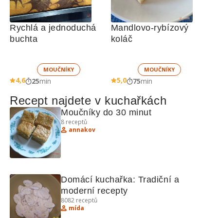
Rychlá a jednoduchá 
Mandlovo-rybízový 
buchta
koláč
MOUČNÍKY
MOUČNÍKY
4,6
5,0
25
min
75
min
Recept najdete v kuchařkách
Moučníky do 30 minut
8
receptů
annakov
Domácí kuchařka: Tradiční a 
moderní recepty
8082
receptů
mída