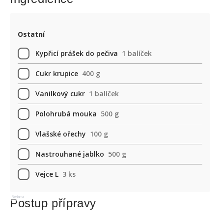
Ostatní
Kypřicí prášek do pečiva
1 balíček
Cukr krupice
400 g
Vanilkový cukr
1 balíček
Polohrubá mouka
500 g
Vlašské ořechy
100 g
Nastrouhané jablko
500 g
Vejce L
3 ks
Reklama
Postup přípravy