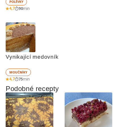
POLÉVKY
4,7
90
min
Vynikající medovník
MOUČNÍKY
4,7
75
min
Podobné recepty