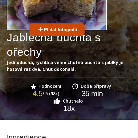
Přidat fotografii
Jablečná buchta s
ořechy
Jednoduchá, rychlá a velmi chutná buchta s jablky je
hotová raz dva. Chuť dokonalá.
Hodnocení
Doba přípravy
4.5
35
min
/ 5 (98x)
Chutnalo
18
x
Ingredience