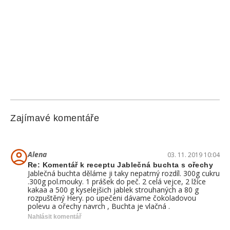
Zajímavé komentáře
Alena
03. 11. 2019 10:04
Re: Komentář k receptu Jablečná buchta s ořechy
Jablečná buchta děláme ji taky nepatrný rozdíl. 300g cukru
.300g pol.mouky. 1 prášek do peč. 2 celá vejce, 2 lžíce
kakaa a 500 g kyselejšich jablek strouhaných a 80 g
rozpuštěný Hery. po upečeni dávame čokoladovou
polevu a ořechy navrch , Buchta je vlačná .
Nahlásit komentář