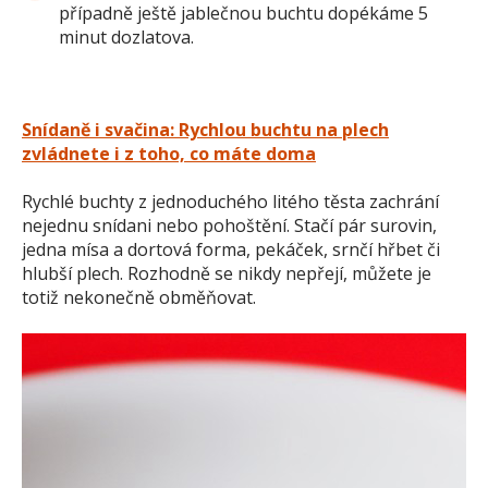
případně ještě jablečnou buchtu dopékáme 5
minut dozlatova.
Snídaně i svačina: Rychlou buchtu na plech
zvládnete i z toho, co máte doma
Rychlé buchty z jednoduchého litého těsta zachrání
nejednu snídani nebo pohoštění. Stačí pár surovin,
jedna mísa a dortová forma, pekáček, srnčí hřbet či
hlubší plech. Rozhodně se nikdy nepřejí, můžete je
totiž nekonečně obměňovat.