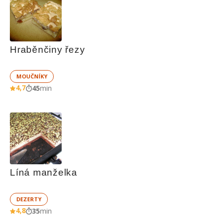
Hraběnčiny řezy
MOUČNÍKY
4,7
45
min
Líná manželka
DEZERTY
4,8
35
min