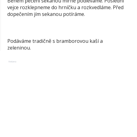
Během pečení sekanou mírně podléváme. Poslední
vejce rozklepneme do hrníčku a rozkvedláme. Před
dopečením jím sekanou potíráme.
Podáváme tradičně s bramborovou kaší a
zeleninou.
Reklama