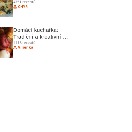
4751
receptů
brambory, masem a koláči
CHYR
Domácí kuchařka: 
Tradiční a kreativní 
1118
receptů
recepty
Vilienka