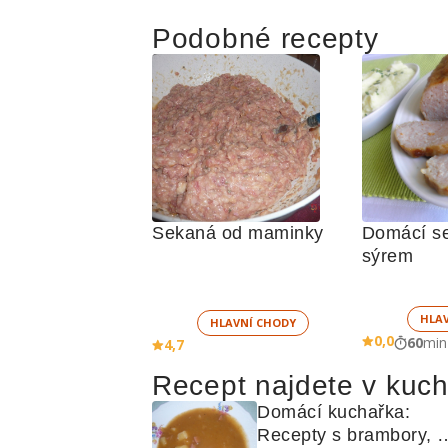
Podobné recepty
Sekaná od maminky
Domácí se
sýrem
HLA
HLAVNÍ CHODY
0,0
60
min
4,7
Recept najdete v kuc
Domácí kuchařka: 
Recepty s brambory, 