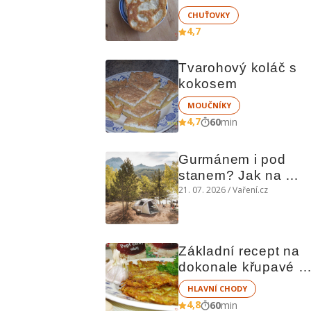
smetanou
CHUŤOVKY
4,7
Tvarohový koláč s 
kokosem
MOUČNÍKY
4,7
60
min
Gurmánem i pod 
stanem? Jak na 
polní kuchyni a na 
21. 07. 2026 / Vaření.cz
čem vařit
Základní recept na 
dokonale křupavé 
bramboráky
HLAVNÍ CHODY
4,8
60
min