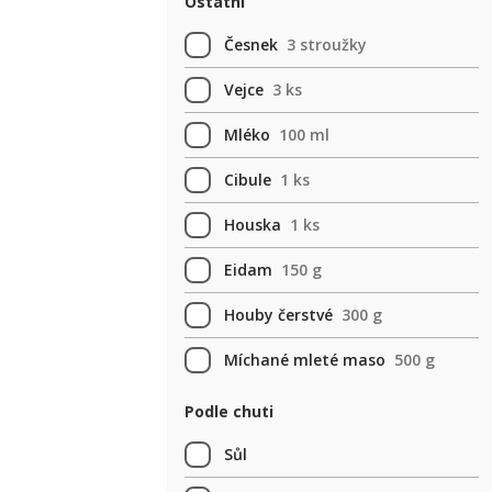
Ostatní
Česnek
3 stroužky
Vejce
3 ks
Mléko
100 ml
Cibule
1 ks
Houska
1 ks
Eidam
150 g
Houby čerstvé
300 g
Míchané mleté maso
500 g
Podle chuti
Sůl