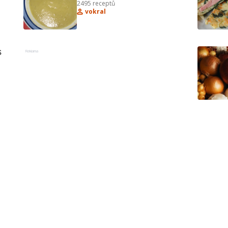
2495
receptů
vepřovým ragú a 
vokral
sněhovým těstíčkem
 
Reklama