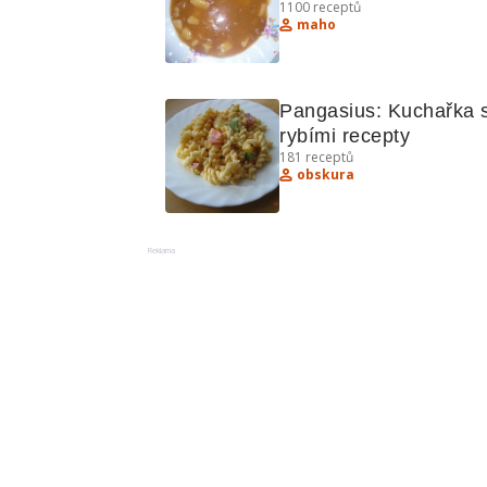
1100
receptů
drůbeží a houbami
maho
Pangasius: Kuchařka s
rybími recepty
181
receptů
obskura
Reklama