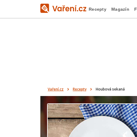
Recepty
Magazín
F
Vaření.cz
Recepty
Houbová sekaná