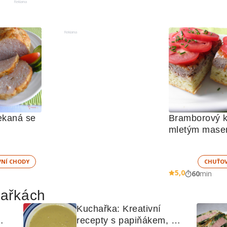
Reklama
Reklama
kaná se 
Bramborový ko
VNÍ CHODY
CHUŤO
5,0
60
min
hařkách
Kuchařka: Kreativní 
recepty s papiňákem, 