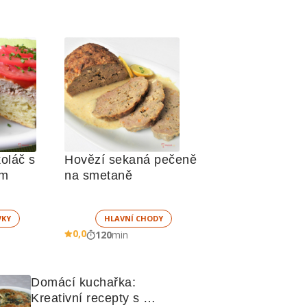
láč s 
Hovězí sekaná pečeně 
mletým masem    
na smetaně
VKY
HLAVNÍ CHODY
0,0
120
min
Domácí kuchařka: 
Kreativní recepty s 