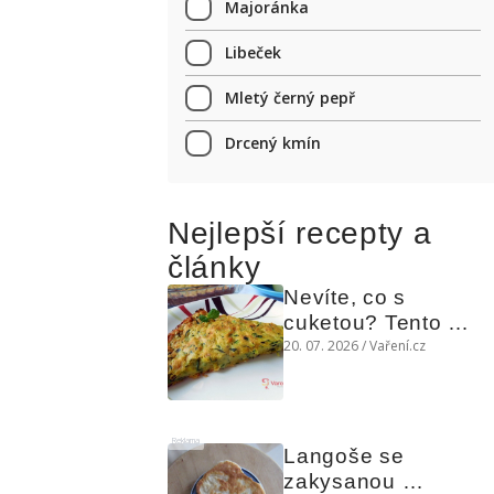
Majoránka
Libeček
Mletý černý pepř
Drcený kmín
Nejlepší recepty a
články
Nevíte, co s 
cuketou? Tento 
levný slaný koláč 
20. 07. 2026 / Vaření.cz
chutná božsky teplý 
i studený
Reklama
Langoše se 
zakysanou 