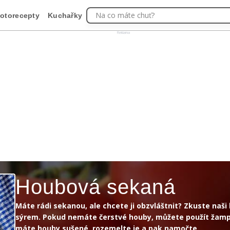
Na co máte chuť?
otorecepty
Kuchařky
Reklama
Houbová sekaná
Máte rádi sekanou, ale chcete ji obzvláštnit? Zkuste naš
sýrem. Pokud nemáte čerstvé houby, můžete použít žamp
máte houby sušené, rozemelte je a pak namočte.