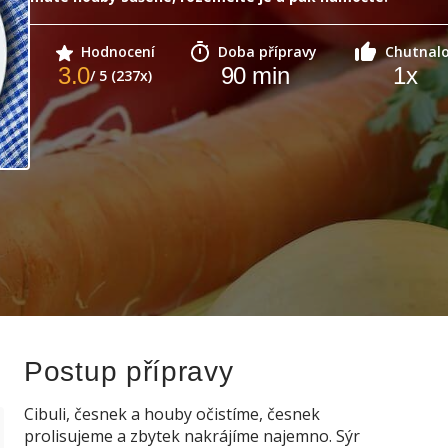
Hodnocení
Doba přípravy
Chutnal
3.0
90
min
1
x
/ 5 (237x)
Postup přípravy
Cibuli, česnek a houby očistíme, česnek
prolisujeme a zbytek nakrájíme najemno. Sýr