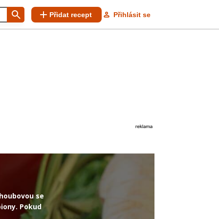
Přidat recept
Přihlásit se
i houbovou se
iony. Pokud