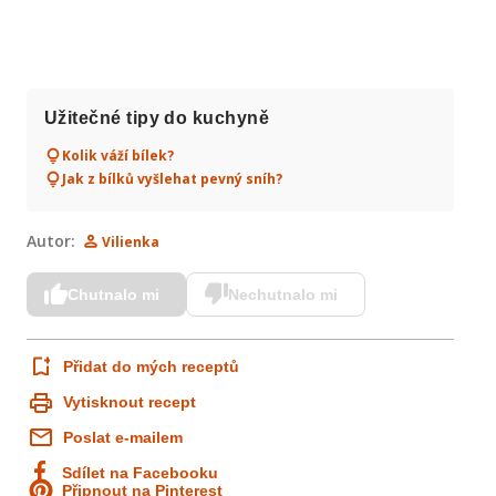
Užitečné tipy do kuchyně
Kolik váží bílek?
Jak z bílků vyšlehat pevný sníh?
Autor:
Vilienka
Chutnalo mi
Nechutnalo mi
Přidat do mých receptů
Vytisknout recept
Poslat e-mailem
Sdílet na Facebooku
Připnout na Pinterest