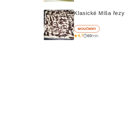
Klasické Míša řezy
MOUČNÍKY
4,7
60
min